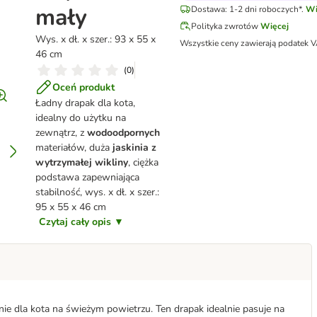
mały
Dostawa: 1-2 dni roboczych*.
Wi
Polityka zwrotów
Więcej
Wys. x dł. x szer.: 93 x 55 x
Wszystkie ceny zawierają podatek 
46 cm
(
0
)
Oceń produkt
Ładny drapak dla kota,
idealny do użytku na
zewnątrz, z
wodoodpornych
materiałów, duża
jaskinia z
wytrzymałej wikliny
, ciężka
podstawa zapewniająca
stabilność, wys. x dł. x szer.:
95 x 55 x 46 cm
Czytaj cały opis ▼
ie dla kota na świeżym powietrzu. Ten drapak idealnie pasuje na