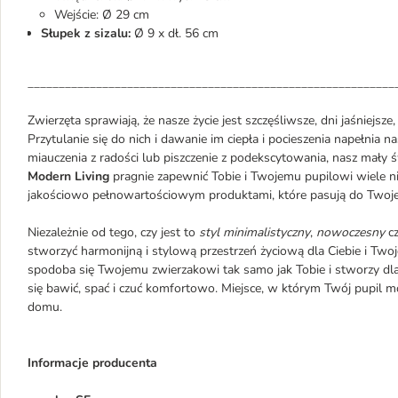
Wejście: Ø 29 cm
Słupek z sizalu:
Ø 9 x dł. 56 cm
___________________________________________________________
Zwierzęta sprawiają, że nasze życie jest szczęśliwsze, dni jaśniejsze
Przytulanie się do nich i dawanie im ciepła i pocieszenia napełnia n
miauczenia z radości lub piszczenie z podekscytowania, nasz mały ś
Modern Living
pragnie zapewnić Tobie i Twojemu pupilowi wiele n
jakościowo pełnowartościowym produktami, które pasują do Twojeg
Niezależnie od tego, czy jest to
styl
minimalistyczny
,
nowoczesny
c
stworzyć harmonijną i stylową przestrzeń życiową dla Ciebie i Twoj
spodoba się Twojemu zwierzakowi tak samo jak Tobie i stworzy dl
się bawić, spać i czuć komfortowo. Miejsce, w którym Twój pupil 
domu.
Informacje producenta