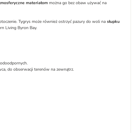
tmosferyczne materiałom
można go bez obaw używać na
toczenie. Tygrys może również ostrzyć pazury do woli na
słupku
rn Living Byron Bay.
wodoodpornych.
wca, do obserwacji terenów na zewnątrz.