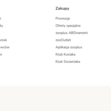
Zakupy
i
Promocje
ty
Oferty specjalne
zooplus ABOnament
onisk
zooOutlet
dowców
Aplikacja zooplus
ki
Klub Kociaka
Klub Szczeniaka