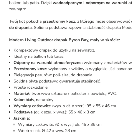
balkon lub patio. Dzięki
wodoodpornym i odpornym na warunki a
zewnątrz.
Twój kot pokocha
przestronny kosz
, z którego może obserwować o
do drapania
. Solidna podstawa zapewnia stabilność drapaka Mode
Modern Living Outdoor drapak Byron Bay, mały w skrócie:
Kompaktowy drapak do użytku na zewnątrz.
Idealny na balkon lub taras.
Odporny na warunki atmosferyczne:
wykonany z materiałów 
Przestronny kosz:
wykonany z wikliny o wyglądzie liści banano
Pielęgnacja pazurów: poli-sizal do drapania.
Solidna płyta podstawy: gwarantuje stabilność.
Proste rozkładanie.
Materiał:
tworzywo sztuczne / poliester z powłoką PVC.
Kolor:
biały, naturalny
Wymiary całkowite
(wys. x dł. x szer.): 95 x 55 x 46 cm
Podstawa
(dł. x szer. x wys.): 55 x 46 x 3 cm
Jaskinia:
Wymiary całkowite: (Ø x wys.) ok. 45 x 35 cm
Wnętrze: ok. Ø 42 x wys. 28 cm