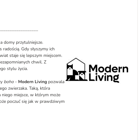
__________________
, a domy przytulniejsze.
as radością. Gdy słyszymy ich
wiat staje się lepszym miejscem.
iezapomnianych chwil. Z
o stylu życia.
zy
boho
-
Modern Living
pozwala
ego zwierzaka. Taką, która
a niego miejsce, w którym może
może poczuć się jak w prawdziwym