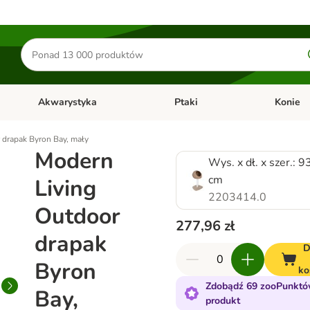
Szukaj
produktów
Akwarystyka
Ptaki
Konie
y
Otwórz menu kategorii: Małe zwierzęta
Otwórz menu kategorii: Akwaryst
Otwórz men
 drapak Byron Bay, mały
Modern
Wys. x dł. x szer.: 9
cm
Living
2203414.0
Outdoor
277,96 zł
drapak
D
Byron
ko
Zdobądź 69 zooPunktó
Bay,
produkt