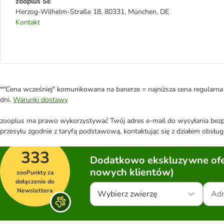
zooplus SE
Herzog-Wilhelm-Straße 18, 80331, München, DE
Kontakt
*"Cena wcześniej" komunikowana na banerze = najniższa cena regularna 
dni.
Warunki dostawy
zooplus ma prawo wykorzystywać Twój adres e-mail do wysyłania bezpo
przesyłu zgodnie z taryfą podstawową, kontaktując się z działem obsługi
333
Dodatkowo ekskluzywne ofer
nowych klientów)
zooPunkty za
dołączenie do
Newslettera
Wybierz zwierzę