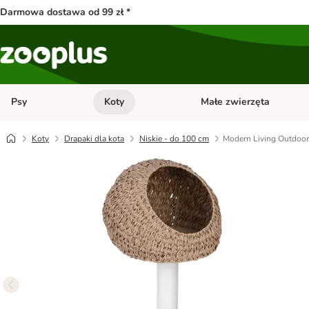
Darmowa dostawa od 99 zł *
Psy
Koty
Małe zwierzęta
Otwórz menu kategorii: Psy
Otwórz menu kategorii: Kot
Koty
Drapaki dla kota
Niskie - do 100 cm
Modern Living Outdoor