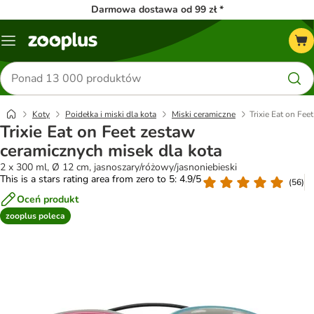
Darmowa dostawa od 99 zł *
Menu
Szukaj
produktów
Koty
Poidełka i miski dla kota
Miski ceramiczne
Trixie Eat on Fe
Trixie Eat on Feet zestaw
ceramicznych misek dla kota
2 x 300 ml, Ø 12 cm, jasnoszary/różowy/jasnoniebieski
This is a stars rating area from zero to 5: 4.9/5
(
56
)
Oceń produkt
zooplus poleca