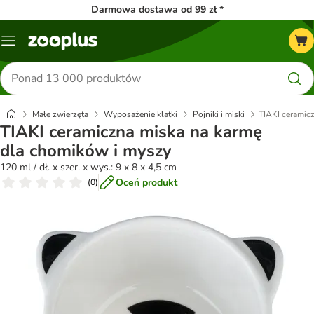
Darmowa dostawa od 99 zł *
Menu
Szukaj
produktów
Małe zwierzęta
Wyposażenie klatki
Pojniki i miski
TIAKI ceramic
TIAKI ceramiczna miska na karmę
dla chomików i myszy
120 ml / dł. x szer. x wys.: 9 x 8 x 4,5 cm
Oceń produkt
(
0
)