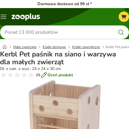
Darmowa dostawa od 99 zł *
Menu
Szukaj
produktów
Małe zwierzęta
Klatki domowe
Klatki zewnętrzne
Kerbl Pet paśn
Kerbl Pet paśnik na siano i warzywa
dla małych zwierząt
Dł. x szer. x wys.: 24 x 24 x 30 cm
Oceń produkt
(
0
)