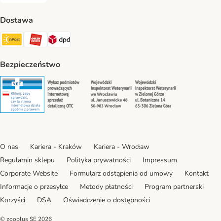
Dostawa
Paczkomat® Shipping Method
ORLEN Paczka Shipping Method
DPD Shipping Method
Bezpieczeństwo
Security
Security
Security
Security
O nas
Kariera - Kraków
Kariera - Wrocław
Regulamin sklepu
Polityka prywatności
Impressum
Corporate Website
Formularz odstąpienia od umowy
Kontakt
Informacje o przesyłce
Metody płatności
Program partnerski
Korzyści
DSA
Oświadczenie o dostępności
© zooplus SE
2026