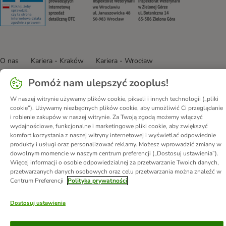
O nas
Kariera - Kraków
Kariera - Wrocław
Regulamin sklepu
Polityka prywatności
Impressum
Pomóż nam ulepszyć zooplus!
Corporate Website
Formularz odstąpienia od umowy
Kontakt
W naszej witrynie używamy plików cookie, pikseli i innych technologii („pliki
Informacje o przesyłce
Metody płatności
Program partnerski
cookie”). Używamy niezbędnych plików cookie, aby umożliwić Ci przeglądanie
Korzyści
DSA
Oświadczenie o dostępności
i robienie zakupów w naszej witrynie. Za Twoją zgodą możemy włączyć
wydajnościowe, funkcjonalne i marketingowe pliki cookie, aby zwiększyć
© zooplus SE
2026
komfort korzystania z naszej witryny internetowej i wyświetlać odpowiednie
produkty i usługi oraz personalizować reklamy. Możesz wprowadzić zmiany w
dowolnym momencie w naszym centrum preferencji („Dostosuj ustawienia”).
Więcej informacji o osobie odpowiedzialnej za przetwarzanie Twoich danych,
przetwarzanych danych osobowych oraz celu przetwarzania można znaleźć w
Centrum Preferencji
Polityka prywatności
Dostosuj ustawienia