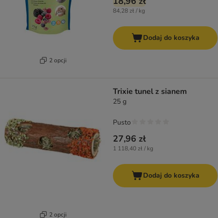
18,96 zł
84,28 zł / kg
Dodaj do koszyka
2 opcji
Trixie tunel z sianem
25 g
Pusto
27,96 zł
1 118,40 zł / kg
Dodaj do koszyka
2 opcji