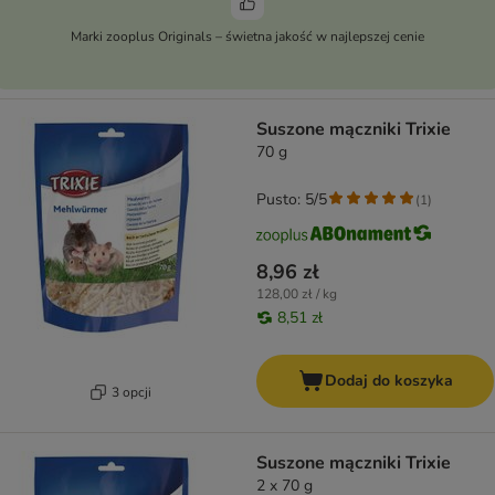
Marki zooplus Originals – świetna jakość w najlepszej cenie
Suszone mączniki Trixie
70 g
Pusto: 5/5
(
1
)
8,96 zł
128,00 zł / kg
8,51 zł
Dodaj do koszyka
3 opcji
Suszone mączniki Trixie
2 x 70 g