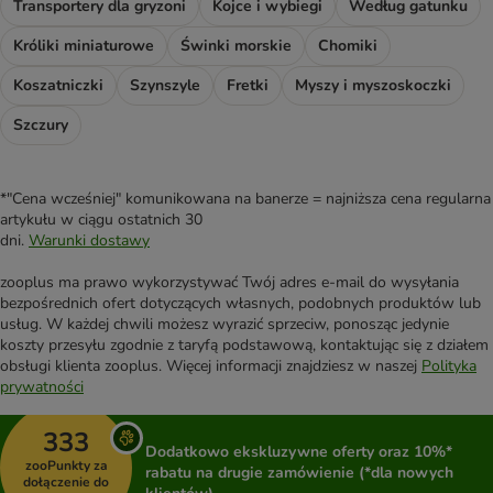
Transportery dla gryzoni
Kojce i wybiegi
Według gatunku
Króliki miniaturowe
Świnki morskie
Chomiki
Koszatniczki
Szynszyle
Fretki
Myszy i myszoskoczki
Szczury
*"Cena wcześniej" komunikowana na banerze = najniższa cena regularna
artykułu w ciągu ostatnich 30
dni.
Warunki dostawy
zooplus ma prawo wykorzystywać Twój adres e-mail do wysyłania
bezpośrednich ofert dotyczących własnych, podobnych produktów lub
usług. W każdej chwili możesz wyrazić sprzeciw, ponosząc jedynie
koszty przesyłu zgodnie z taryfą podstawową, kontaktując się z działem
obsługi klienta zooplus. Więcej informacji znajdziesz w naszej
Polityka
prywatności
333
Dodatkowo ekskluzywne oferty oraz 10%*
zooPunkty za
rabatu na drugie zamówienie (*dla nowych
dołączenie do