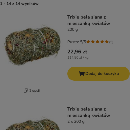
1 - 14 z 14 wyników
product items have been changed
Trixie bela siana z
mieszanką kwiatów
200 g
Pusto: 5/5
(
5
)
22,96 zł
114,80 zł / kg
Dodaj do koszyka
2 opcji
Trixie bela siana z
mieszanką kwiatów
2 x 200 g