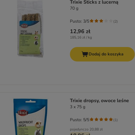
Trixie Sticks z lucerną
70 g
Pusto: 3/5
(
2
)
12,96 zł
185,16 zł / kg
Dodaj do koszyka
Trixie dropsy, owoce leśne
3 x 75 g
Pusto: 5/5
(
1
)
pojedynczo
20,88 zł