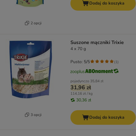
Dodaj do koszyka
2 opcji
Suszone mączniki Trixie
4 x 70 g
Pusto: 5/5
(
1
)
pojedynczo
35,84 zł
31,96 zł
114,16 zł / kg
30,36 zł
3 opcji
Dodaj do koszyka