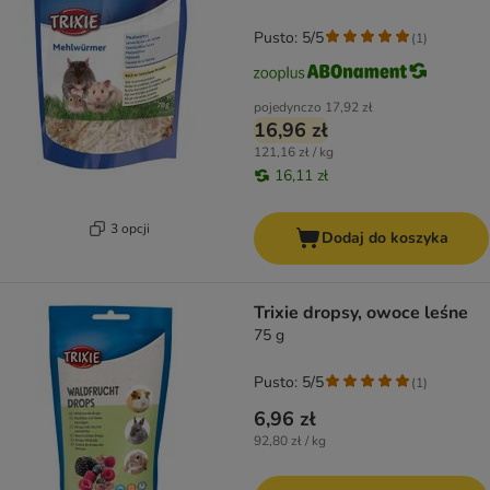
Pusto: 5/5
(
1
)
pojedynczo
17,92 zł
16,96 zł
121,16 zł / kg
16,11 zł
3 opcji
Dodaj do koszyka
Trixie dropsy, owoce leśne
75 g
Pusto: 5/5
(
1
)
6,96 zł
92,80 zł / kg