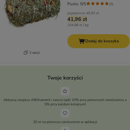
Pusto: 5/5
(
5
)
pojedynczo
45,92 zł
41,96 zł
104,88 zł / kg
Dodaj do koszyka
2 opcji
Twoje korzyści
Aktywuj zooplus ABOnament i zaoszczędź 10% przy pierwszym zamówieniu a
5% przy każdym kolejnym!
20 zł na pierwsze zamówienie w aplikacji