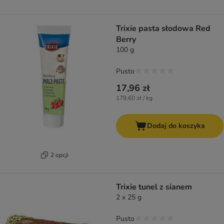
Trixie pasta słodowa Red
Berry
100 g
Pusto
17,96 zł
179,60 zł / kg
Dodaj do koszyka
2 opcji
Trixie tunel z sianem
2 x 25 g
Pusto