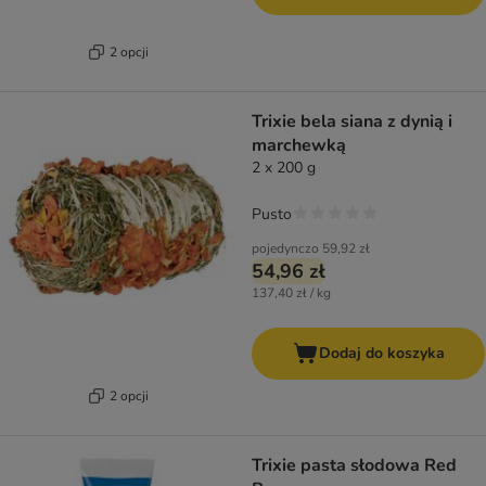
2 opcji
Trixie bela siana z dynią i
marchewką
2 x 200 g
Pusto
pojedynczo
59,92 zł
54,96 zł
137,40 zł / kg
Dodaj do koszyka
2 opcji
Trixie pasta słodowa Red