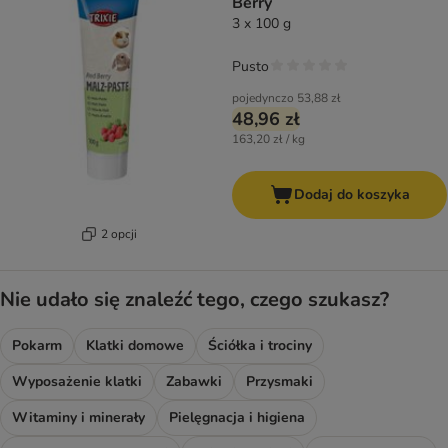
Berry
3 x 100 g
Pusto
pojedynczo
53,88 zł
48,96 zł
163,20 zł / kg
Dodaj do koszyka
2 opcji
Nie udało się znaleźć tego, czego szukasz?
Pokarm
Klatki domowe
Ściółka i trociny
Wyposażenie klatki
Zabawki
Przysmaki
Witaminy i minerały
Pielęgnacja i higiena