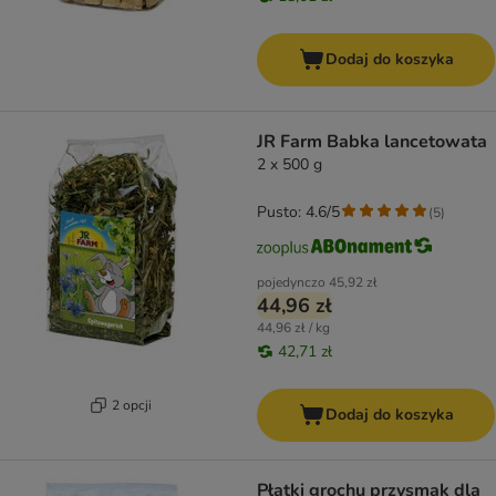
Dodaj do koszyka
JR Farm Babka lancetowata
2 x 500 g
Pusto: 4.6/5
(
5
)
pojedynczo
45,92 zł
44,96 zł
44,96 zł / kg
42,71 zł
2 opcji
Dodaj do koszyka
Płatki grochu przysmak dla