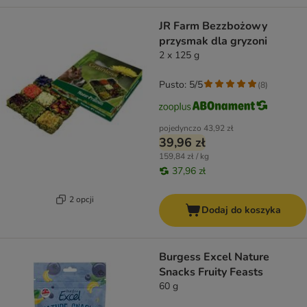
JR Farm Bezzbożowy
przysmak dla gryzoni
2 x 125 g
Pusto: 5/5
(
8
)
pojedynczo
43,92 zł
39,96 zł
159,84 zł / kg
37,96 zł
2 opcji
Dodaj do koszyka
Burgess Excel Nature
Snacks Fruity Feasts
60 g