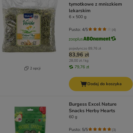
tymotkowe z mniszkiem
lekarskim
6 x 500 g
Pusto: 4/5
(
4
)
pojedynczo
89,76 zł
83,96 zł
28,00 zł / kg
79,76 zł
2 opcji
Dodaj do koszyka
Burgess Excel Nature
Snacks Herby Hearts
60 g
Pusto: 5/5
(
3
)