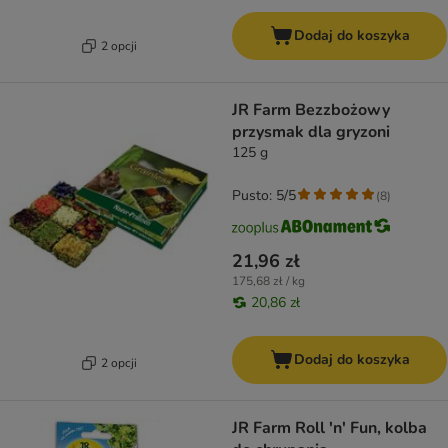
Dodaj do koszyka
2 opcji
JR Farm Bezzbożowy
przysmak dla gryzoni
125 g
Pusto: 5/5
(
8
)
21,96 zł
175,68 zł / kg
20,86 zł
Dodaj do koszyka
2 opcji
JR Farm Roll 'n' Fun, kolba