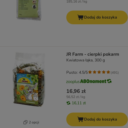
185,16 zł / kg
Dodaj do koszyka
JR Farm - cierpki pokarm
Kwiatowa łąka, 300 g
Pusto: 4.5/5
(
491
)
16,96 zł
56,52 zł / kg
16,11 zł
Dodaj do koszyka
2 opcji