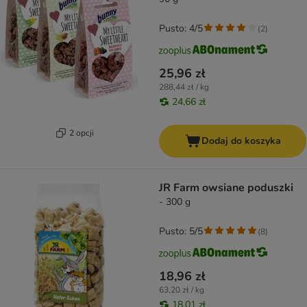
Pusto: 4/5
(
2
)
25,96 zł
288,44 zł / kg
24,66 zł
2 opcji
Dodaj do koszyka
JR Farm owsiane poduszki
- 300 g
Pusto: 5/5
(
8
)
18,96 zł
63,20 zł / kg
18,01 zł