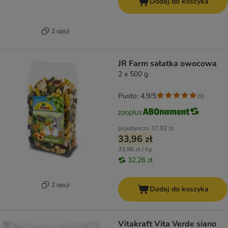
Dodaj do koszyka
2 opcji
JR Farm sałatka owocowa
2 x 500 g
Pusto: 4.9/5
(
9
)
pojedynczo
37,92 zł
33,96 zł
33,96 zł / kg
32,26 zł
2 opcji
Dodaj do koszyka
Vitakraft Vita Verde siano