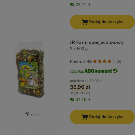
23,71 zł
Dodaj do koszyka
JR Farm specjał ziołowy
2 x 500 g
Pusto: 3.8/5
(
8
)
pojedynczo
39,92 zł
35,96 zł
35,96 zł / kg
34,16 zł
2 opcji
Dodaj do koszyka