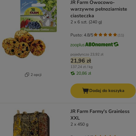
JR Farm Owocowo-
warzywne pełnoziarniste
ciasteczka
2 x 6 szt. (240 g)
Pusto: 4.8/5
(
11
)
pojedynczo
23,92 zł
21,96 zł
137,24 zł / kg
20,86 zł
2 opcji
Dodaj do koszyka
JR Farm Farmy's Grainless
XXL
2 x 450 g