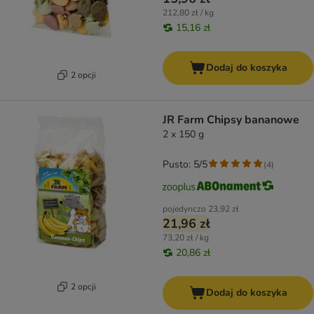
212,80 zł / kg
15,16 zł
Dodaj do koszyka
2 opcji
JR Farm Chipsy bananowe
2 x 150 g
Pusto: 5/5
(
4
)
pojedynczo
23,92 zł
21,96 zł
73,20 zł / kg
20,86 zł
2 opcji
Dodaj do koszyka