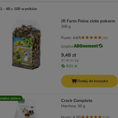
1 - 48 z 100 wyników
product items have been changed
JR Farm Polne zioła pokarm
200 g
Pusto: 4.6/5
(
20
)
9,48 zł
47,40 zł / kg
9,01 zł
Dodaj do koszyka
ooplus poleca
Crock Complete
Marchew, 50 g
Pusto: 4.7/5
(
523
)