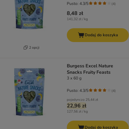
Pusto: 4.3/5
(
4
)
8,48 zł
141,32 zł / kg
Dodaj do koszyka
2 opcji
Burgess Excel Nature
Snacks Fruity Feasts
3 x 60 g
Pusto: 4.3/5
(
4
)
pojedynczo
25,44 zł
22,96 zł
127,56 zł / kg
Dodaj do koszyka