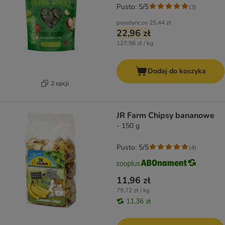
Pusto: 5/5
(
3
)
pojedynczo
25,44 zł
22,96 zł
127,56 zł / kg
Dodaj do koszyka
2 opcji
JR Farm Chipsy bananowe
- 150 g
Pusto: 5/5
(
4
)
11,96 zł
79,72 zł / kg
11,36 zł