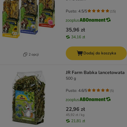
Pusto: 4.5/5
(
15
)
35,96 zł
34,16 zł
Dodaj do koszyka
2 opcji
JR Farm Babka lancetowata
500 g
Pusto: 4.6/5
(
5
)
22,96 zł
45,92 zł / kg
21,81 zł