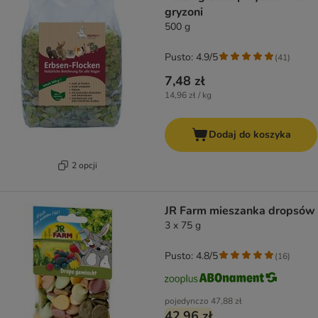
gryzoni
500 g
Pusto: 4.9/5
(
41
)
7,48 zł
14,96 zł / kg
Dodaj do koszyka
2 opcji
JR Farm mieszanka dropsów
3 x 75 g
Pusto: 4.8/5
(
16
)
pojedynczo
47,88 zł
42,96 zł