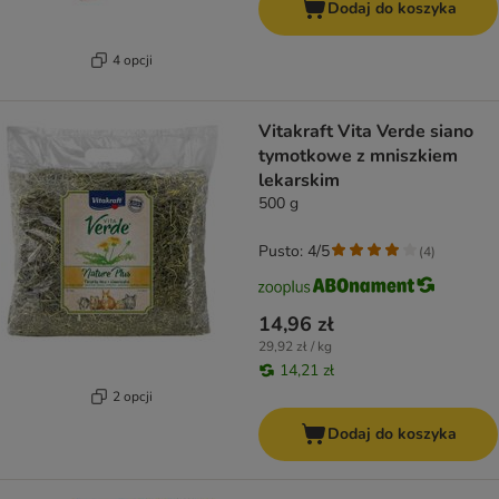
Dodaj do koszyka
4 opcji
Vitakraft Vita Verde siano
tymotkowe z mniszkiem
lekarskim
500 g
Pusto: 4/5
(
4
)
14,96 zł
29,92 zł / kg
14,21 zł
2 opcji
Dodaj do koszyka