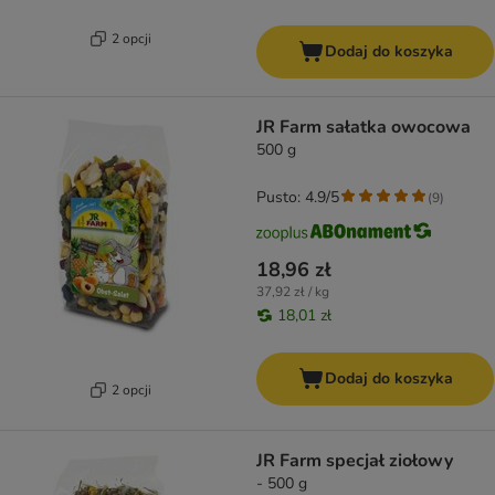
2 opcji
Dodaj do koszyka
JR Farm sałatka owocowa
500 g
Pusto: 4.9/5
(
9
)
18,96 zł
37,92 zł / kg
18,01 zł
Dodaj do koszyka
2 opcji
JR Farm specjał ziołowy
- 500 g