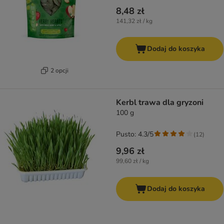
8,48 zł
141,32 zł / kg
Dodaj do koszyka
2 opcji
Kerbl trawa dla gryzoni
100 g
Pusto: 4.3/5
(
12
)
9,96 zł
99,60 zł / kg
Dodaj do koszyka