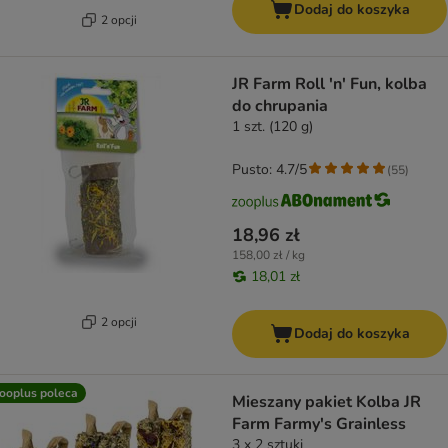
Dodaj do koszyka
2 opcji
JR Farm Roll 'n' Fun, kolba
do chrupania
1 szt. (120 g)
Pusto: 4.7/5
(
55
)
18,96 zł
158,00 zł / kg
18,01 zł
2 opcji
Dodaj do koszyka
ooplus poleca
Mieszany pakiet Kolba JR
Farm Farmy's Grainless
3 x 2 sztuki