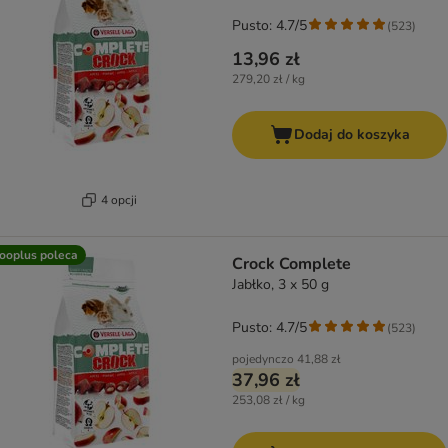
Pusto: 4.7/5
(
523
)
13,96 zł
279,20 zł / kg
Dodaj do koszyka
4 opcji
ooplus poleca
Crock Complete
Jabłko, 3 x 50 g
Pusto: 4.7/5
(
523
)
pojedynczo
41,88 zł
37,96 zł
253,08 zł / kg