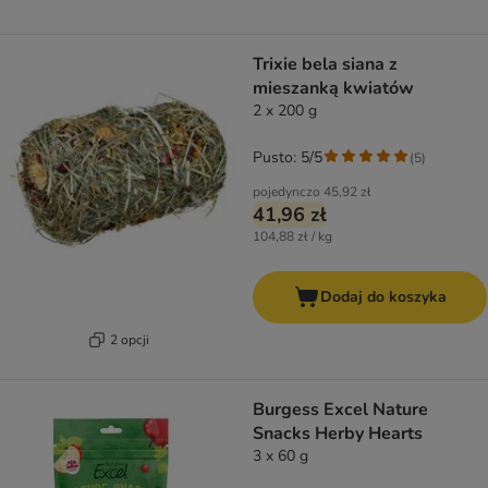
Trixie bela siana z
mieszanką kwiatów
2 x 200 g
Pusto: 5/5
(
5
)
pojedynczo
45,92 zł
41,96 zł
104,88 zł / kg
Dodaj do koszyka
2 opcji
Burgess Excel Nature
Snacks Herby Hearts
3 x 60 g