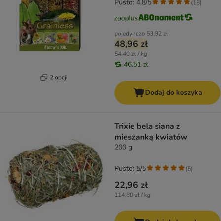
Pusto: 4.8/5
(
18
)
pojedynczo
53,92 zł
48,96 zł
54,40 zł / kg
46,51 zł
2 opcji
Dodaj do koszyka
Trixie bela siana z
mieszanką kwiatów
200 g
Pusto: 5/5
(
5
)
22,96 zł
114,80 zł / kg