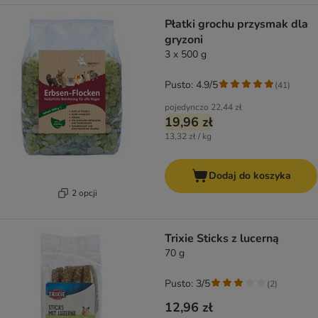
Płatki grochu przysmak dla
gryzoni
3 x 500 g
Pusto: 4.9/5
(
41
)
pojedynczo
22,44 zł
19,96 zł
13,32 zł / kg
Dodaj do koszyka
2 opcji
Trixie Sticks z lucerną
70 g
Pusto: 3/5
(
2
)
12,96 zł