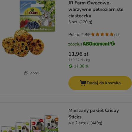
JR Farm Owocowo-
warzywne pełnoziarniste
ciasteczka
6 szt. (120 g)
Pusto: 4.8/5
(
11
)
11,96 zł
149,52 zł / kg
11,36 zł
2 opcji
Dodaj do koszyka
Mieszany pakiet Crispy
Sticks
4 x 2 sztuki (440g)