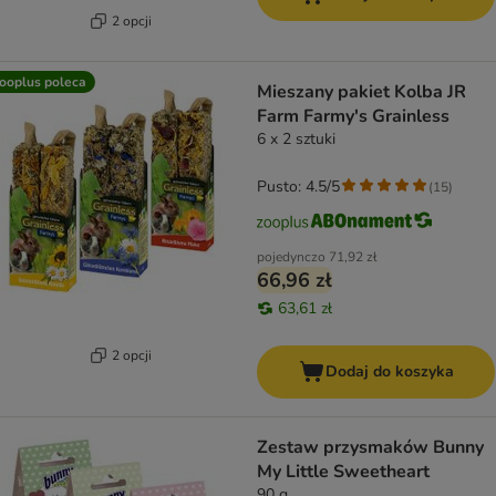
2 opcji
ooplus poleca
Mieszany pakiet Kolba JR
Farm Farmy's Grainless
6 x 2 sztuki
Pusto: 4.5/5
(
15
)
pojedynczo
71,92 zł
66,96 zł
63,61 zł
2 opcji
Dodaj do koszyka
Zestaw przysmaków Bunny
My Little Sweetheart
90 g