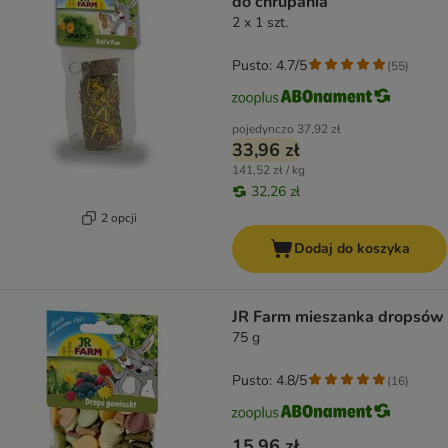
do chrupania
2 x 1 szt.
Pusto: 4.7/5
(
55
)
pojedynczo
37,92 zł
33,96 zł
141,52 zł / kg
32,26 zł
2 opcji
Dodaj do koszyka
JR Farm mieszanka dropsów
75 g
Pusto: 4.8/5
(
16
)
15,96 zł