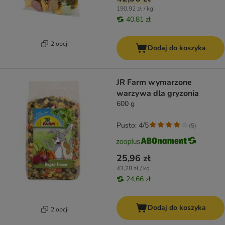
190,92 zł / kg
40,81 zł
2 opcji
Dodaj do koszyka
JR Farm wymarzone
warzywa dla gryzonia
600 g
Pusto: 4/5
(
5
)
25,96 zł
43,28 zł / kg
24,66 zł
Dodaj do koszyka
2 opcji