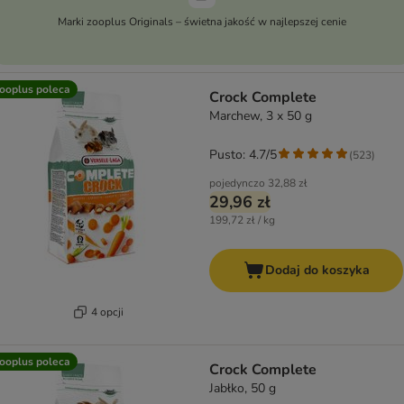
Marki zooplus Originals – świetna jakość w najlepszej cenie
ooplus poleca
Crock Complete
Marchew, 3 x 50 g
Pusto: 4.7/5
(
523
)
pojedynczo
32,88 zł
29,96 zł
199,72 zł / kg
Dodaj do koszyka
4 opcji
ooplus poleca
Crock Complete
Jabłko, 50 g