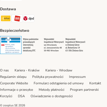
Dostawa
Paczkomat® Shipping Method
ORLEN Paczka Shipping Method
DPD Shipping Method
Bezpieczeństwo
Security
Security
Security
Security
O nas
Kariera - Kraków
Kariera - Wrocław
Regulamin sklepu
Polityka prywatności
Impressum
Corporate Website
Formularz odstąpienia od umowy
Kontakt
Informacje o przesyłce
Metody płatności
Program partnerski
Korzyści
DSA
Oświadczenie o dostępności
© zooplus SE
2026