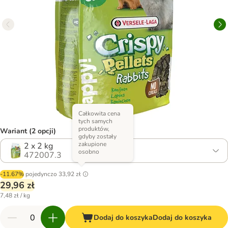
Całkowita cena
tych samych
produktów,
Wariant (2 opcji)
gdyby zostały
zakupione
2 x 2 kg
osobno
472007.3
-11.67%
pojedynczo
33,92 zł
29,96 zł
7,48 zł / kg
Dodaj do koszyka
Dodaj do koszyka