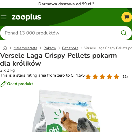
Darmowa dostawa od 99 zł *
Menu
Szukaj
produktów
Małe zwierzęta
Pokarm
Bez zboża
Versele Laga Crispy Pellets p
Versele Laga Crispy Pellets pokarm
dla królików
2 x 2 kg
This is a stars rating area from zero to 5: 4.5/5
(
11
)
Oceń produkt