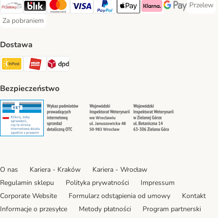
Przelew
Przelew 
Przelewy24 Payment Method
Blik Payment Method
MasterCard Payment Method
Visa Payment Method
PayPal Payment Method
Apple Pay Payment Method
Klarna Payment Method
Google Pay Paym
Za pobraniem
Za pobraniem Payment Method
Dostawa
Paczkomat® Shipping Method
ORLEN Paczka Shipping Method
DPD Shipping Method
Bezpieczeństwo
Security
Security
Security
Security
O nas
Kariera - Kraków
Kariera - Wrocław
Regulamin sklepu
Polityka prywatności
Impressum
Corporate Website
Formularz odstąpienia od umowy
Kontakt
Informacje o przesyłce
Metody płatności
Program partnerski