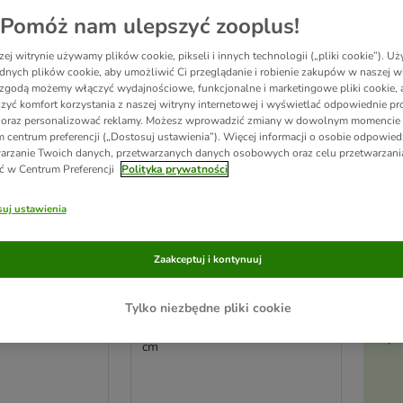
ve been changed
Pomóż nam ulepszyć zooplus!
ej witrynie używamy plików cookie, pikseli i innych technologii („pliki cookie”). 
dnych plików cookie, aby umożliwić Ci przeglądanie i robienie zakupów w naszej wi
zgodą możemy włączyć wydajnościowe, funkcjonalne i marketingowe pliki cookie, 
zyć komfort korzystania z naszej witryny internetowej i wyświetlać odpowiednie pro
 oraz personalizować reklamy. Możesz wprowadzić zmiany w dowolnym momencie
 centrum preferencji („Dostosuj ustawienia”). Więcej informacji o osobie odpowiedz
arzanie Twoich danych, przetwarzanych danych osobowych oraz celu przetwarzan
ć w Centrum Preferencji
Polityka prywatności
uj ustawienia
Zaakceptuj i kontynuuj
tka Ranch
TIAKI drewniany wybieg
Ak
dla małych zwierząt
Tylko niezbędne pliki cookie
.: 115,5 x 65 x 92
Dł. x szer. x wys.: 201,5 x 60 x 3
pi
cm