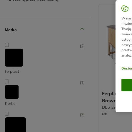
product items ha
W nasz
niezbę
Twoją 
Marka
zwięks
usługi
naszym
(
2
)
przetw
znaleź
Dostos
ferplast
(
1
)
Ferplast Kla
Brown
Kerbl
Dł. x szer. x wys
cm
(
7
)