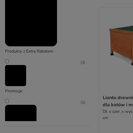
Produkty z Extra Rabatem
(
3
)
Promocje
Lionto drewn
(
1
)
dla kotów i m
Dł. x szer. x wys
cm