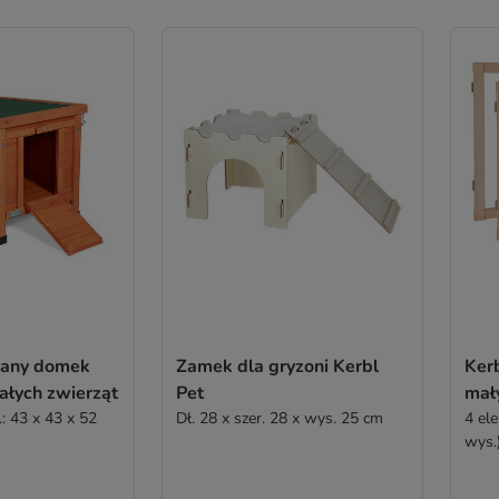
iany domek
Zamek dla gryzoni Kerbl
Ker
ałych zwierząt
Pet
mał
.: 43 x 43 x 52
Dł. 28 x szer. 28 x wys. 25 cm
4 el
wys.