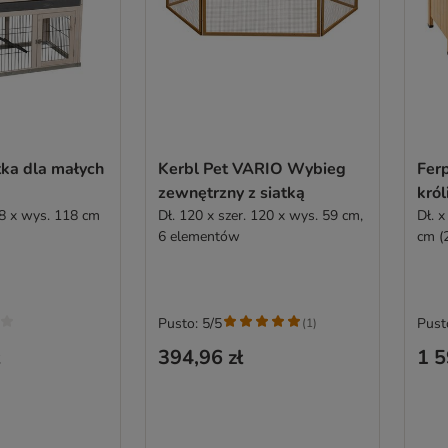
tka dla małych
Kerbl Pet VARIO Wybieg
Ferp
a
zewnętrzny z siatką
kró
68 x wys. 118 cm
Dł. 120 x szer. 120 x wys. 59 cm,
Dł. x
6 elementów
cm (2
Pusto: 5/5
Pust
(
1
)
394,96 zł
1 5