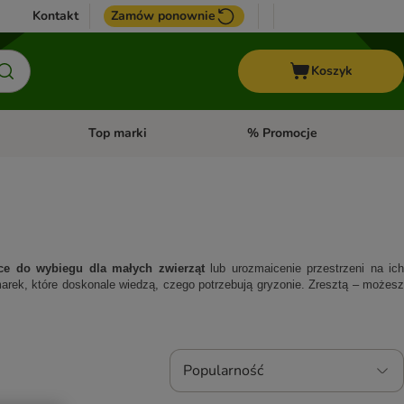
Kontakt
Zamów ponownie
Koszyk
Top marki
% Promocje
yka
u kategorii: Ptaki
Otwórz menu kategorii: Konie
Otwórz menu kategorii: Top m
sce do wybiegu dla małych zwierząt
 lub urozmaicenie przestrzeni na ich 
marek, które doskonale wiedzą, czego potrzebują gryzonie. Zresztą – możesz 
Popularność