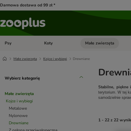
Darmowa dostawa od 99 zł *
Psy
Koty
Małe zwierzęta
Otwórz menu kategorii: Psy
Otwórz menu kategorii: Kot
Małe zwierzęta
Kojce i wybiegi
Drewniane
Drewni
Wybierz kategorię
Stabilne, piękne
terytorium. W tej 
Małe zwierzęta
samodzielnie spraw
Kojce i wybiegi
Metalowe
Nylonowe
1 - 22 z 22 wyni
Drewniane
Z osłoną przeciwsłoneczną