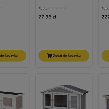
Pusto
Pust
77,96 zł
227
 do koszyka
Dodaj do koszyka