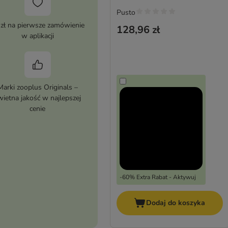
Pusto
 zł na pierwsze zamówienie
128,96 zł
w aplikacji
Marki zooplus Originals –
wietna jakość w najlepszej
cenie
-60% Extra Rabat - Aktywuj
Dodaj do koszyka