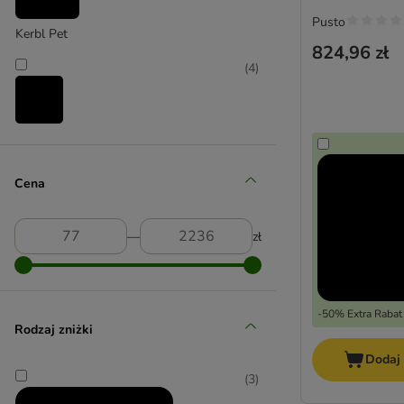
Pusto
Kerbl Pet
824,96 zł
(
4
)
Lionto
(
7
)
Cena
―
zł
TIAKI
(
1
)
-50% Extra Rabat
Rodzaj zniżki
Dodaj
Trixie Natura
(
3
)