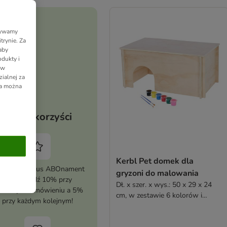
Używamy
trynie. Za
aby
dukty i
 w
ialnej za
ia można
Twoje korzyści
Kerbl Pet domek dla
tywuj zooplus ABOnament
gryzoni do malowania
i zaoszczędź 10% przy
Dł. x szer. x wys.: 50 x 29 x 24
erwszym zamówieniu a 5%
cm, w zestawie 6 kolorów i
przy każdym kolejnym!
pędzel