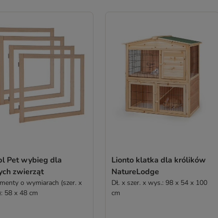
bl Pet wybieg dla
Lionto klatka dla królików
ych zwierząt
NatureLodge
ementy o wymiarach (szer. x
Dł. x szer. x wys.: 98 x 54 x 100
): 58 x 48 cm
cm