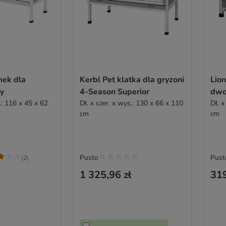
mek dla
Kerbl Pet klatka dla gryzoni
Lion
dy
4-Season Superior
dwo
.: 116 x 45 x 62
Dł. x szer. x wys.: 130 x 66 x 110
Dł. x
cm
cm
Pusto
Pust
(
2
)
1 325,96 zł
319