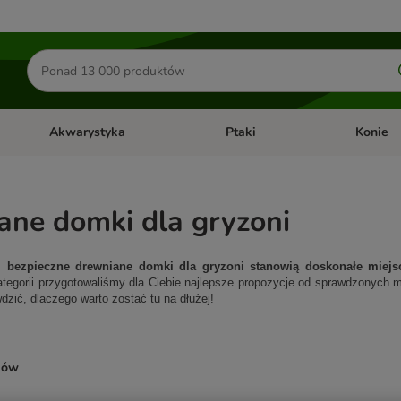
Szukaj
produktów
Akwarystyka
Ptaki
Konie
y
Otwórz menu kategorii: Małe zwierzęta
Otwórz menu kategorii: Akwaryst
Otwórz men
ane domki dla gryzoni
 i bezpieczne drewniane domki dla gryzoni stanowią doskonałe miej
kategorii przygotowaliśmy dla Ciebie najlepsze propozycje od sprawdzonych 
dzić, dlaczego warto zostać tu na dłużej!
ków