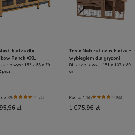
last, klatka dla
Trixie Natura Luxus klatka z
lików Ranch XXL
wybiegiem dla gryzoni
 szer. x wys.: 153 x 68 x 79
Dł. x szer. x wys.: 151 x 107 x 80
 paczki)
cm
o: 3.8/5
Pusto: 4.4/5
(
31
)
(
69
)
95,96 zł
1 075,96 zł