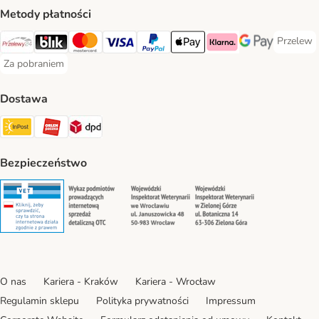
Metody płatności
Przelew
Przelew 
Przelewy24 Payment Method
Blik Payment Method
MasterCard Payment Method
Visa Payment Method
PayPal Payment Method
Apple Pay Payment Method
Klarna Payment Method
Google Pay Paym
Za pobraniem
Za pobraniem Payment Method
Dostawa
Paczkomat® Shipping Method
ORLEN Paczka Shipping Method
DPD Shipping Method
Bezpieczeństwo
Security
Security
Security
Security
O nas
Kariera - Kraków
Kariera - Wrocław
Regulamin sklepu
Polityka prywatności
Impressum