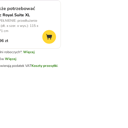
kże potrzebować
c Royal Suite XL
EŁNIENIE: przedłużenie
 (dł. x szer. x wys.): 115 x
71 cm
96 zł
ni roboczych*.
Więcej
tów
Więcej
awierają podatek VAT
Koszty przesyłki
.