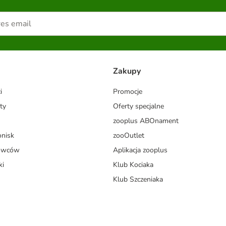
Zakupy
i
Promocje
ty
Oferty specjalne
zooplus ABOnament
onisk
zooOutlet
dowców
Aplikacja zooplus
ki
Klub Kociaka
Klub Szczeniaka