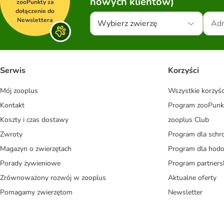
nowych klientów)
zooPunkty za
dołączenie do
Newslettera
Wybierz zwierzę
Serwis
Korzyści
Mój zooplus
Wszystkie korzyśc
Kontakt
Program zooPunk
Koszty i czas dostawy
zooplus Club
Zwroty
Program dla schr
Magazyn o zwierzętach
Program dla ho
Porady żywieniowe
Program partners
Zrównoważony rozwój w zooplus
Aktualne oferty
Pomagamy zwierzętom
Newsletter