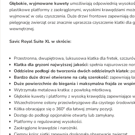
Głębokie, wyjmowane kuwety
umożliwiają odpowiednią wysokość 
plastikowe platformy z zaokrąglonymi, wysokimi krawędziami moż
wyjmować w celu czyszczenia. Duże drzwi frontowe zapewniają dostęp
pielęgnację zwierząt oraz znacznie upraszcza czyszczenie klatki dla 
wewnętrznej.
Savic Royal Suite XL w skrócie:
Przestronna, dwupiętrowa, luksusowa klatka dla fretek, szczurów
Klatka dla gryzoni najwyższej jakości:
spełnia najsurowsze nor
Oddzielne podłogi do tworzenia dwóch oddzielnych klatek:
po
Bardzo duże drzwi otwierane na całą szerokość:
zapewniają ła
Duże powierzchnie do biegania i maksymalna frajda ze wspin
Wytrzymała metalowa kratka: z powłoką młotkową.
Głębokie kuwety i platformy z wysoką krawędzią zapewniające 
Wszechstronne osłony przeciwbryzgowe dla czystego środowisk
Kółka obracające się o 360° dla łatwej zmiany pozycji.
Dostęp do podłogi opcjonalnie otwarty lub zamykany.
Platformy o regulowanej wysokości.
Zaokrąglone krawędzie i narożniki.
Ciemny kolor siatki zapewnia doskonałą obserwację zwierząt.