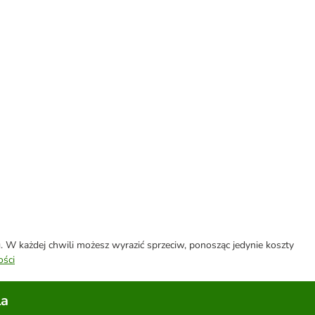
W każdej chwili możesz wyrazić sprzeciw, ponosząc jedynie koszty
ości
la