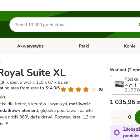
Szukaj
produktów
Akwarystyka
Ptaki
Konie
y
Otwórz menu kategorii: Małe zwierzęta
Otwórz menu kategorii: Akwaryst
Otwórz men
XL
Royal Suite XL
Wariant (2 opc
Klatka 
dł. x szer. x wys.): 115 x 67 x 81 cm
wys.):
rating area from zero to 5: 4.0/5
(
6
)
21770
ukt
1 035,96 z
tka dla fretek, szczurów i szynszyli,
możliwość
dodatkowy element
, głęboka podstawa i panele
owe nóżki 360°,
duże drzwi
. Rozstaw krat: 1,3 cm
pis ▼
Zdobądź
produkt