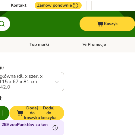
Kontakt
Zamów ponownie
Koszyk
Top marki
% Promocje
yka
u kategorii: Ptaki
Otwórz menu kategorii: Konie
Otwórz menu kategorii: Top m
ji)
główna (dł. x szer. x
 115 x 67 x 81 cm
42.0
ł
Dodaj
Dodaj
do
do
koszyka
koszyka
 259 zooPunktów za ten