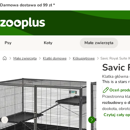
Darmowa dostawa od 99 zł *
Psy
Koty
Małe zwierzęta
Otwórz menu kategorii: Psy
Otwórz menu kategorii: Kot
Małe zwierzęta
Klatki domowe
Kilkupiętrowe
Savic Royal Suite 
Savic 
Klatka główna (
This is a stars 
Oceń prod
Przestronna kla
rozbudowy o 
dookoła, obrot
Czytaj cały o