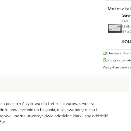
Możesz ta
Savi
UZUP
klatki
67 x 
974,
Dostawa: 1-2 d
Polityka zwro
Wszystkie ceny z
a przestrzeń życiowa dla fretek, szczurów, szynszyli i
 duże powierzchnie do biegania, dużą swobodę ruchu i
gowe, można utworzyć dwie oddzielne klatki, aby oddzielić
ów.