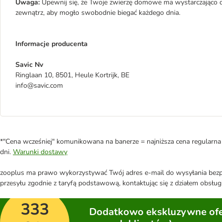
Uwaga:
Upewnij się, że Twoje zwierzę domowe ma wystarczająco d
zewnątrz, aby mogło swobodnie biegać każdego dnia.
Informacje producenta
Savic Nv
Ringlaan 10, 8501, Heule Kortrijk, BE
info@savic.com
*"Cena wcześniej" komunikowana na banerze = najniższa cena regularna 
dni.
Warunki dostawy
zooplus ma prawo wykorzystywać Twój adres e-mail do wysyłania bezpo
przesyłu zgodnie z taryfą podstawową, kontaktując się z działem obsługi
333
Dodatkowo ekskluzywne ofer