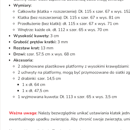
Wymiary:
Całkowite (klatka + rozszerzenie): Dł. 115 x szer. 67 x wys. 15
Klatka (bez rozszerzenia): Dł. 115 x szer. 67 x wys. 81 cm
Przedłużenie (bez klatki): dł. 115 x szer. 67 x wys. 71 cm
Wnętrze: każde ok. dł. 112 x szer. 65 x wys. 70 cm
Wysokość kuwety:
3 cm
Grubość prętów kratki:
3 mm
Rozstaw krat:
13 mm
Drzwi:
szer. 57,5 cm x wys. 68 cm
Akcesoria:
2 zdejmowane plastikowe platformy z wysokimi krawędziami: D
2 uchwyty na platformy, mogą być przymocowane do siatki z
2 drabinki: szer. 14,5 cm
1 x dł. 64 cm
1 x dł. 47,5 cm
1 wyjmowana kuweta: Dł. 113 x szer. 65 x wys. 3,5 cm
Ważna uwaga:
Należy bezwzględnie unikać ustawiania klatek jedn
ewentualnego upadku zwierzęcia. Aby chronić swoje zwierzęta, umieś