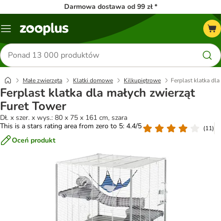
Darmowa dostawa od 99 zł *
Menu
Szukaj
produktów
Małe zwierzęta
Klatki domowe
Kilkupiętrowe
Ferplast klatka dl
Ferplast klatka dla małych zwierząt
Furet Tower
Dł. x szer. x wys.: 80 x 75 x 161 cm, szara
This is a stars rating area from zero to 5: 4.4/5
(
11
)
Oceń produkt