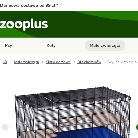
Darmowa dostawa od 99 zł *
Psy
Koty
Małe zwierzęta
Otwórz menu kategorii: Psy
Otwórz menu kategorii: Kot
Małe zwierzęta
Klatki domowe
Dla chomików
Skyline klatka dl