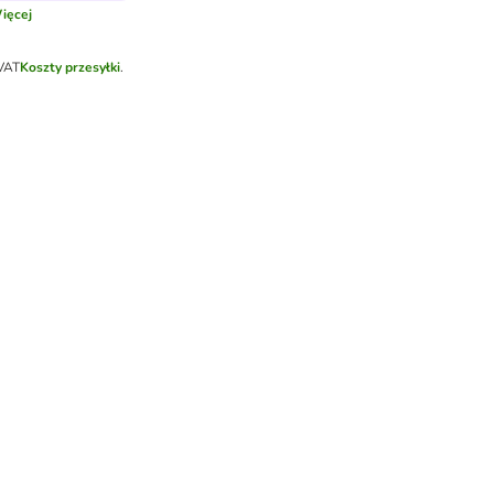
ięcej
 VAT
Koszty przesyłki
.