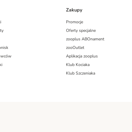
Zakupy
i
Promocje
ty
Oferty specjalne
zooplus ABOnament
onisk
zooOutlet
dowców
Aplikacja zooplus
ki
Klub Kociaka
Klub Szczeniaka