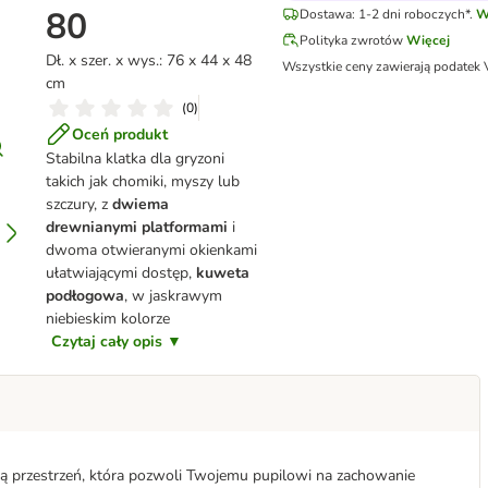
80
Dostawa: 1-2 dni roboczych*.
W
Polityka zwrotów
Więcej
Dł. x szer. x wys.: 76 x 44 x 48
Wszystkie ceny zawierają podatek
cm
(
0
)
Oceń produkt
Stabilna klatka dla gryzoni
takich jak chomiki, myszy lub
szczury, z
dwiema
drewnianymi platformami
i
dwoma otwieranymi okienkami
ułatwiającymi dostęp,
kuweta
podłogowa
, w jaskrawym
niebieskim kolorze
Czytaj cały opis ▼
lną przestrzeń, która pozwoli Twojemu pupilowi na zachowanie