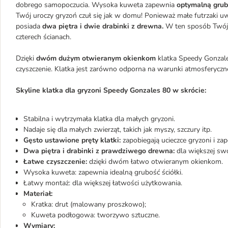
dobrego samopoczucia. Wysoka kuweta zapewnia
optymalną grub
Twój uroczy gryzoń czuł się jak w domu! Ponieważ małe futrzaki uwi
posiada
dwa piętra i dwie drabinki z drewna.
W ten sposób Twój 
czterech ścianach.
Dzięki
dwóm dużym otwieranym okienkom
klatka Speedy Gonzale
czyszczenie. Klatka jest zarówno odporna na warunki atmosferyczne, 
Skyline klatka dla gryzoni Speedy Gonzales 80 w skrócie:
Stabilna i wytrzymała klatka dla małych gryzoni.
Nadaje się dla małych zwierząt, takich jak myszy, szczury itp.
Gęsto ustawione pręty klatki:
zapobiegają ucieczce gryzoni i za
Dwa piętra i drabinki z prawdziwego drewna:
dla większej swo
Łatwe czyszczenie:
dzięki dwóm łatwo otwieranym okienkom.
Wysoka kuweta: zapewnia idealną grubość ściółki.
Łatwy montaż: dla większej łatwości użytkowania.
Materiał:
Kratka: drut (malowany proszkowo);
Kuweta podłogowa: tworzywo sztuczne.
Wymiary: