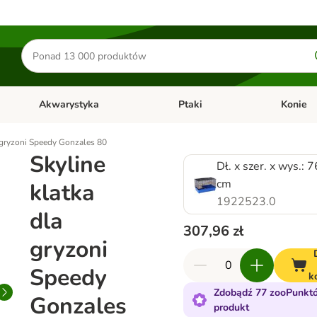
Szukaj
produktów
Akwarystyka
Ptaki
Konie
y
Otwórz menu kategorii: Małe zwierzęta
Otwórz menu kategorii: Akwaryst
Otwórz men
a gryzoni Speedy Gonzales 80
Skyline
Dł. x szer. x wys.: 
cm
klatka
1922523.0
dla
307,96 zł
gryzoni
Speedy
k
Zdobądź 77 zooPunktó
Gonzales
produkt