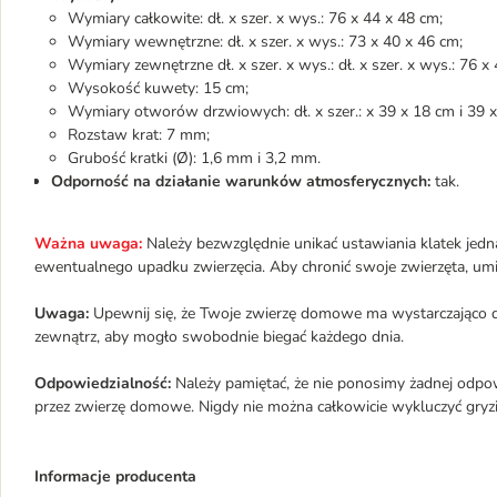
Wymiary całkowite: dł. x szer. x wys.: 76 x 44 x 48 cm;
Wymiary wewnętrzne: dł. x szer. x wys.: 73 x 40 x 46 cm;
Wymiary zewnętrzne dł. x szer. x wys.: dł. x szer. x wys.: 76 x
Wysokość kuwety: 15 cm;
Wymiary otworów drzwiowych: dł. x szer.: x 39 x 18 cm i 39 x
Rozstaw krat: 7 mm;
Grubość kratki (Ø): 1,6 mm i 3,2 mm.
Odporność na działanie warunków atmosferycznych:
tak.
Ważna uwaga:
Należy bezwzględnie unikać ustawiania klatek jedn
ewentualnego upadku zwierzęcia. Aby chronić swoje zwierzęta, umieś
Uwaga:
Upewnij się, że Twoje zwierzę domowe ma wystarczająco d
zewnątrz, aby mogło swobodnie biegać każdego dnia.
Odpowiedzialność:
Należy pamiętać, że nie ponosimy żadnej odp
przez zwierzę domowe. Nigdy nie można całkowicie wykluczyć gryzie
Informacje producenta