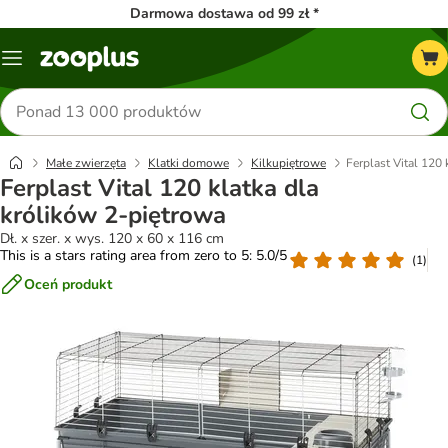
Darmowa dostawa od 99 zł *
Menu
Szukaj
produktów
Małe zwierzęta
Klatki domowe
Kilkupiętrowe
Ferplast Vital 120 
Ferplast Vital 120 klatka dla
królików 2-piętrowa
Dł. x szer. x wys. 120 x 60 x 116 cm
This is a stars rating area from zero to 5: 5.0/5
(
1
)
Oceń produkt