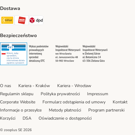
Dostawa
Paczkomat® Shipping Method
ORLEN Paczka Shipping Method
DPD Shipping Method
Bezpieczeństwo
Security
Security
Security
Security
O nas
Kariera - Kraków
Kariera - Wrocław
Regulamin sklepu
Polityka prywatności
Impressum
Corporate Website
Formularz odstąpienia od umowy
Kontakt
Informacje o przesyłce
Metody płatności
Program partnerski
Korzyści
DSA
Oświadczenie o dostępności
© zooplus SE
2026