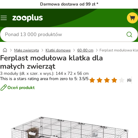
Darmowa dostawa od 99 zł *
Menu
Szukaj
produktów
Małe zwierzęta
Klatki domowe
60-80 cm
Ferplast modułowa klat
Ferplast modułowa klatka dla
małych zwierząt
3 moduły (dł. x szer. x wys.): 144 x 72 x 56 cm
This is a stars rating area from zero to 5: 3.5/5
(
6
)
Oceń produkt