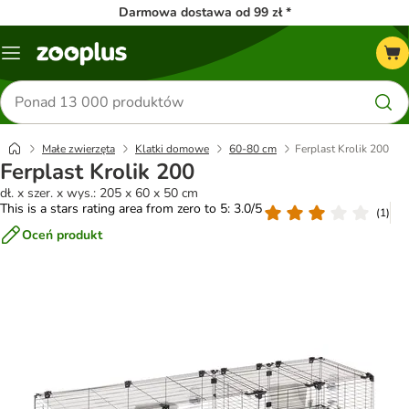
Darmowa dostawa od 99 zł *
Menu
Szukaj
produktów
Małe zwierzęta
Klatki domowe
60-80 cm
Ferplast Krolik 200
Ferplast Krolik 200
dł. x szer. x wys.: 205 x 60 x 50 cm
This is a stars rating area from zero to 5: 3.0/5
(
1
)
Oceń produkt