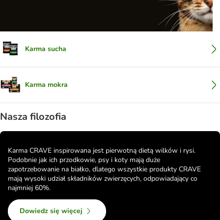
Karma sucha
Karma mokra
Nasza filozofia
Karma CRAVE inspirowana jest pierwotną dietą wilków i rysi.
Podobnie jak ich przodkowie, psy i koty mają duże
zapotrzebowanie na białko, dlatego wszystkie produkty CRAVE
mają wysoki udział składników zwierzęcych, odpowiadający co
najmniej 60%.
Dowiedz się więcej