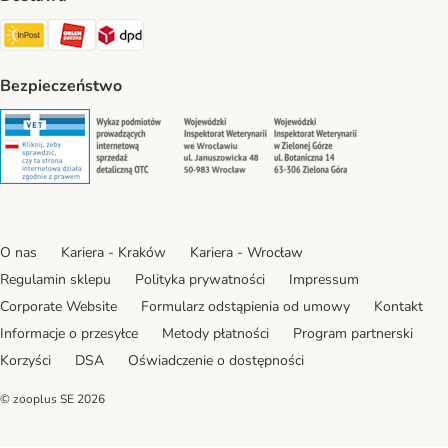
Paczkomat® Shipping Method
ORLEN Paczka Shipping Method
DPD Shipping Method
Bezpieczeństwo
Security
Security
Security
Security
O nas
Kariera - Kraków
Kariera - Wrocław
Regulamin sklepu
Polityka prywatności
Impressum
Corporate Website
Formularz odstąpienia od umowy
Kontakt
Informacje o przesyłce
Metody płatności
Program partnerski
Korzyści
DSA
Oświadczenie o dostępności
© zooplus SE
2026