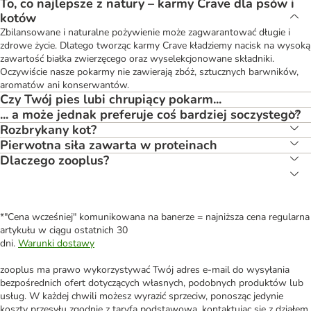
To, co najlepsze z natury – karmy Crave dla psów i
kotów
Zbilansowane i naturalne pożywienie może zagwarantować długie i
zdrowe życie. Dlatego tworząc karmy Crave kładziemy nacisk na wysoką
zawartość białka zwierzęcego oraz wyselekcjonowane składniki.
Oczywiście nasze pokarmy nie zawierają zbóż, sztucznych barwników,
aromatów ani konserwantów.
Czy Twój pies lubi chrupiący pokarm...
... a może jednak preferuje coś bardziej soczystego?
Rozbrykany kot?
Pierwotna siła zawarta w proteinach
Dlaczego zooplus?
*"Cena wcześniej" komunikowana na banerze = najniższa cena regularna
artykułu w ciągu ostatnich 30
dni.
Warunki dostawy
zooplus ma prawo wykorzystywać Twój adres e-mail do wysyłania
bezpośrednich ofert dotyczących własnych, podobnych produktów lub
usług. W każdej chwili możesz wyrazić sprzeciw, ponosząc jedynie
koszty przesyłu zgodnie z taryfą podstawową, kontaktując się z działem