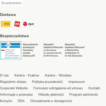
Za pobraniem
Za pobraniem Payment Method
Dostawa
Paczkomat® Shipping Method
ORLEN Paczka Shipping Method
DPD Shipping Method
Bezpieczeństwo
Security
Security
Security
Security
O nas
Kariera - Kraków
Kariera - Wrocław
Regulamin sklepu
Polityka prywatności
Impressum
Corporate Website
Formularz odstąpienia od umowy
Kontakt
Informacje o przesyłce
Metody płatności
Program partnerski
Korzyści
DSA
Oświadczenie o dostępności