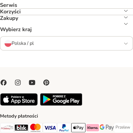
Serwis
Korzyści
Zakupy
Wybierz kraj
Polska / pl
Metody płatności
Przelew
Przelew 
Przelewy24 Payment Method
Blik Payment Method
MasterCard Payment Method
Visa Payment Method
PayPal Payment Method
Apple Pay Payment Method
Klarna Payment Method
Google Pay Paym