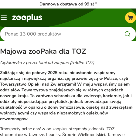
Darmowa dostawa od 99 zł *
Menu
Szukaj
produktów
Majowa zooPaka dla TOZ
Ciężarówka z prezentami od zooplus (źródło: TOZ)
Zbliżając się do połowy 2025 roku, nieustannie wspieramy
najstarszą i największą organizację prozwierzęcą w Polsce, czyli
Towarzystwo Opieki nad Zwierzętami! W maju wsparliśmy osiem
oddziałów Towarzystwa znajdujących się w różnych częściach
naszego kraju. To zarówno schroniska dla zwierząt, kociarnie, jak i
oddziały nieposiadające przytulisk, jednak prowadzące swoją
działalność w oparciu o domy tymczasowe, opiekę nad zwierzętami
wolnożyjącymi czy wsparcie niezamożnych opiekunów
czworonogów.
Transporty pełne darów od zooplus otrzymały jednostki TOZ
stacjonujące w Jaworze, Legnicy, Środzie Wielkopolskiej, Tarnowie,