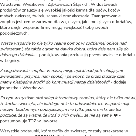
Wrocławiu, Wyszkowie i Ząbkowicach Śląskich. W dostawach
produktów znalazły się wysokiej jakości karma dla psów, kotów i
małych zwierząt, żwirek, zabawki oraz akcesoria. Zaangażowanie
zooplus jest cenne zarówno dla większych, jak i mniejszych oddziałów,
które dzięki wsparciu firmy mogą zwiększać liczbę swoich
podopiecznych.
Wasze wsparcie to nie tylko realna pomoc w codziennej opiece nad
zwierzętami, ale także ogromna dawka dobra, która daje nam siłę do
dalszego działania.
- podziękowania przekazują przedstawiciele oddziału
w Legnicy.
Zaangażowanie zooplus w naszą misję opieki nad potrzebującymi
zwierzętami, przynosi nam spokój i pewność, że przez dłuższy czas
mamy niezbędne środki do kontynuacji naszej działalności!
- dodaje
jednostka z Wyszkowa.
Za tym wszystkim stoi sklep internetowy zooplus, który nie tylko mówi,
że kocha zwierzęta, ale każdego dnia to udowadnia. Ich wsparcie daje
naszym bezdomnym podopiecznym nie tylko pełne miski, ale też
poczucie, że są ważne, że ktoś o nich myśli… że nie są same.
❤️ -
podsumowuje TOZ w Jaworze.
Wszystkie podarunki, które trafiły do zwierząt, zostały przekazane w