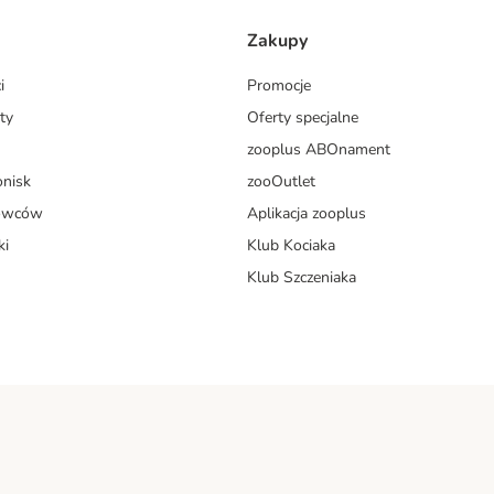
Zakupy
i
Promocje
ty
Oferty specjalne
zooplus ABOnament
onisk
zooOutlet
dowców
Aplikacja zooplus
ki
Klub Kociaka
Klub Szczeniaka