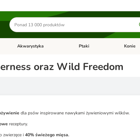
Szukaj
produktów
Akwarystyka
Ptaki
Konie
y
Otwórz menu kategorii: Małe zwierzęta
Otwórz menu kategorii: Akwaryst
Otwórz men
derness oraz Wild Freedom
żywienie
dla psów inspirowane nawykami żywieniowymi wilków.
żowe
receptury.
o zwierzęce i
40% świeżego mięsa.