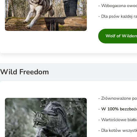
- Wzbogacona owocam
- Dla psów każdej ra
Wolf of Wilder
Wild Freedom
- Zrównoważone poży
-
W 100% bezzbo
- Wartościowe białk
- Dla kotów wszystki