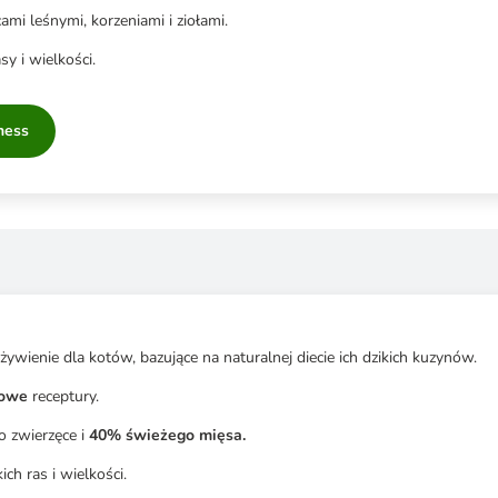
i leśnymi, korzeniami i ziołami.
sy i wielkości.
ness
wienie dla kotów, bazujące na naturalnej diecie ich dzikich kuzynów.
żowe
receptury.
o zwierzęce i
40% świeżego mięsa.
ch ras i wielkości.