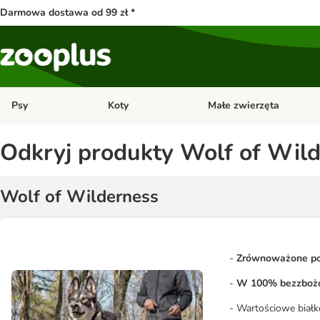
Darmowa dostawa od 99 zł *
Psy
Koty
Małe zwierzęta
Otwórz menu kategorii: Psy
Otwórz menu kategorii: Kot
Odkryj produkty Wolf of Wil
Wolf of Wilderness
-
Zrównoważone po
-
W 100% bezzbo
- Wartościowe białk