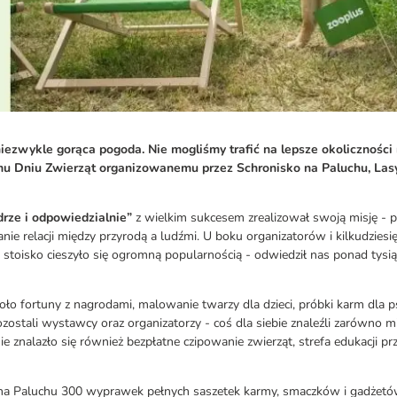
iezwykle gorąca pogoda. Nie mogliśmy trafić na lepsze okolicznośc
 Dniu Zwierząt organizowanemu przez Schronisko na Paluchu, Lasy
rze i odpowiedzialnie”
z wielkim sukcesem zrealizował swoją misję -
nie relacji między przyrodą a ludźmi. U boku organizatorów i kilkudzie
toisko cieszyło się ogromną popularnością - odwiedził nas ponad tysią
oło fortuny z nagrodami, malowanie twarzy dla dzieci, próbki karm dla p
zostali wystawcy oraz organizatorzy - coś dla siebie znaleźli zarówno m
nalazło się również bezpłatne czipowanie zwierząt, strefa edukacji przy
na Paluchu 300 wyprawek pełnych saszetek karmy, smaczków i gadżetów