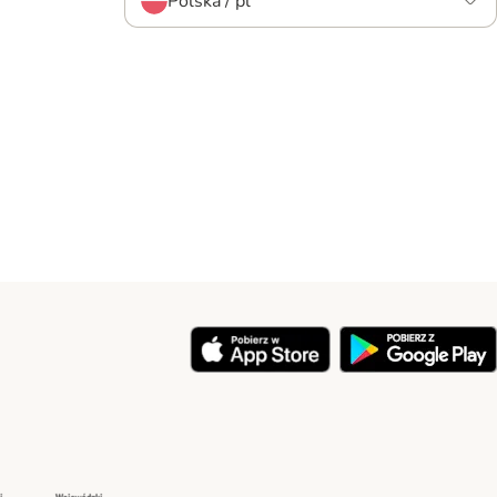
Polska / pl
y
Security
Security