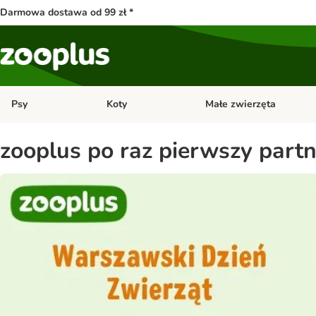
Darmowa dostawa od 99 zł *
Psy
Koty
Małe zwierzęta
Otwórz menu kategorii: Psy
Otwórz menu kategorii: Kot
zooplus po raz pierwszy part