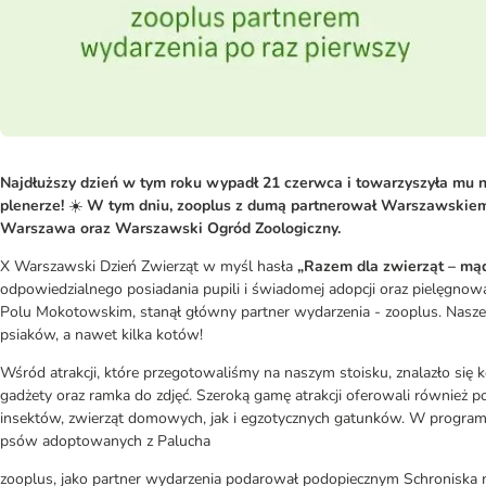
Najdłuższy dzień w tym roku wypadł 21 czerwca i towarzyszyła mu n
plenerze!
☀️
W tym dniu, zooplus z dumą partnerował Warszawskiemu
Warszawa oraz Warszawski Ogród Zoologiczny.
X Warszawski Dzień Zwierząt w myśl hasła
„Razem dla zwierząt – mąd
odpowiedzialnego posiadania pupili i świadomej adopcji oraz pielęgnowa
Polu Mokotowskim, stanął główny partner wydarzenia - zooplus. Nasze s
psiaków, a nawet kilka kotów!
Wśród atrakcji, które przegotowaliśmy na naszym stoisku, znalazło się k
gadżety oraz ramka do zdjęć. Szeroką gamę atrakcji oferowali również po
insektów, zwierząt domowych, jak i egzotycznych gatunków. W programie z
psów adoptowanych z Palucha
zooplus, jako partner wydarzenia podarował podopiecznym Schroniska 