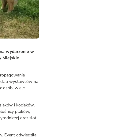
i na wydarzenie w
 Miejskie
 propagowanie
siędziu wystawców na
c osób, wiele
siaków i kociaków,
iłośnicy ptaków,
rodniczej oraz zlot
. Event odwiedziła