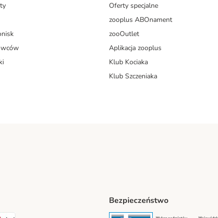
ty
Oferty specjalne
zooplus ABOnament
onisk
zooOutlet
dowców
Aplikacja zooplus
ki
Klub Kociaka
Klub Szczeniaka
Bezpieczeństwo
t® Shipping Method
LEN Paczka Shipping Method
DPD Shipping Method
Security
Securit