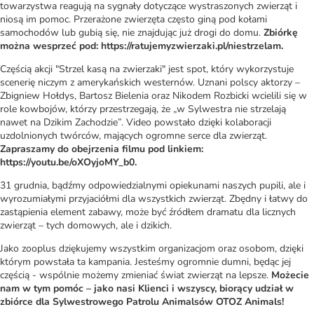
towarzystwa reagują na sygnały dotyczące wystraszonych zwierząt i
niosą im pomoc. Przerażone zwierzęta często giną pod kołami
samochodów lub gubią się, nie znajdując już drogi do domu.
Zbiórkę
można wesprzeć pod: https://ratujemyzwierzaki.pl/niestrzelam.
Częścią akcji "Strzel kasą na zwierzaki" jest spot, który wykorzystuje
scenerię niczym z amerykańskich westernów. Uznani polscy aktorzy –
Zbigniew Hołdys, Bartosz Bielenia oraz Nikodem Rozbicki wcielili się w
role kowbojów, którzy przestrzegają, że „w Sylwestra nie strzelają
nawet na Dzikim Zachodzie”. Video powstało dzięki kolaboracji
uzdolnionych twórców, mających ogromne serce dla zwierząt.
Zapraszamy do obejrzenia filmu pod linkiem:
https://youtu.be/oXOyjoMY_b0.
31 grudnia, bądźmy odpowiedzialnymi opiekunami naszych pupili, ale i
wyrozumiałymi przyjaciółmi dla wszystkich zwierząt. Zbędny i łatwy do
zastąpienia element zabawy, może być źródłem dramatu dla licznych
zwierząt – tych domowych, ale i dzikich.
Jako zooplus dziękujemy wszystkim organizacjom oraz osobom, dzięki
którym powstała ta kampania. Jesteśmy ogromnie dumni, będąc jej
częścią - wspólnie możemy zmieniać świat zwierząt na lepsze.
Możecie
nam w tym pomóc – jako nasi Klienci i wszyscy, biorący udział w
zbiórce dla Sylwestrowego Patrolu Animalsów OTOZ Animals!