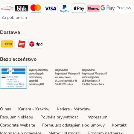
Przelew
Przelew 
Przelewy24 Payment Method
Blik Payment Method
MasterCard Payment Method
Visa Payment Method
PayPal Payment Method
Apple Pay Payment Method
Klarna Payment Method
Google Pay Paym
Za pobraniem
Za pobraniem Payment Method
Dostawa
Paczkomat® Shipping Method
ORLEN Paczka Shipping Method
DPD Shipping Method
Bezpieczeństwo
Security
Security
Security
Security
O nas
Kariera - Kraków
Kariera - Wrocław
Regulamin sklepu
Polityka prywatności
Impressum
Corporate Website
Formularz odstąpienia od umowy
Kontakt
Informacje o przesyłce
Metody płatności
Program partnerski