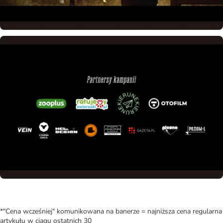
*"Cena wcześniej" komunikowana na banerze = najniższa cena regularna
artykułu w ciągu ostatnich 30