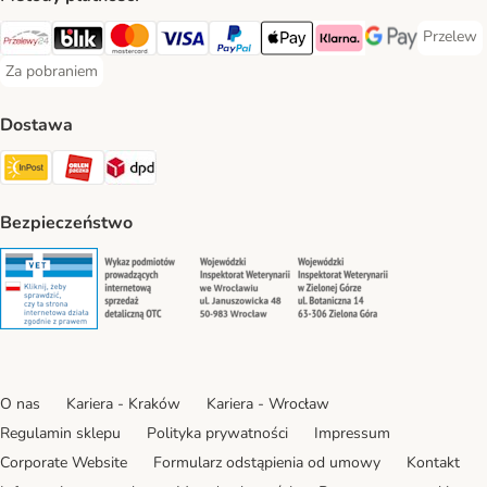
Przelew
Przelew 
Przelewy24 Payment Method
Blik Payment Method
MasterCard Payment Method
Visa Payment Method
PayPal Payment Method
Apple Pay Payment Method
Klarna Payment Method
Google Pay Paym
Za pobraniem
Za pobraniem Payment Method
Dostawa
Paczkomat® Shipping Method
ORLEN Paczka Shipping Method
DPD Shipping Method
Bezpieczeństwo
Security
Security
Security
Security
O nas
Kariera - Kraków
Kariera - Wrocław
Regulamin sklepu
Polityka prywatności
Impressum
Corporate Website
Formularz odstąpienia od umowy
Kontakt