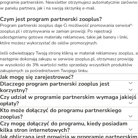
programie partnerskim. Newsletter otrzymujesz automatycznie zarówno
w panelu partnera, jak i na swoją skrzynkę e-mail.
Czym jest program partnerski zooplus?
Program partnerski zooplus daje Ci możliwość promowania serwisu
zooplus.pl i otrzymywania w zamian prowizji. Po rejestracji
udostępniamy gotowe materiały reklamowe, takie jak banery i linki,
które możesz wykorzystać do celów promocyjnych.
Jeśli odwiedzający Twoją stronę klikną w materiał reklamowy zooplus, a
następnie dokonają zakupu w serwisie zooplus.pl, otrzymasz prowizję
w wysokości do 3% wartości netto sprzedaży wszystkich produktów
zakupionych za pośrednictwem Twojego linku.
Jak mogę się zarejestrować?
Dlaczego program partnerski zooplus jest
korzystny?
Czy udział w programie partnerskim wymaga jakiejś
opłaty?
Kto może dołączyć do programu partnerskiego
zooplus?
Czy mogę dołączyć do programu, kiedy posiadam
kilka stron internetowych?
Jak obliczana jest prowizja w programie partnerskim