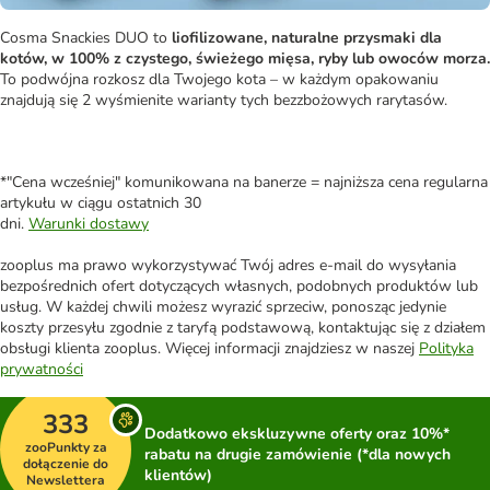
Cosma Snackies DUO to
liofilizowane, naturalne przysmaki dla
kotów, w 100% z czystego, świeżego mięsa, ryby lub owoców morza.
To podwójna rozkosz dla Twojego kota – w każdym opakowaniu
znajdują się 2 wyśmienite warianty tych bezzbożowych rarytasów.
*"Cena wcześniej" komunikowana na banerze = najniższa cena regularna
artykułu w ciągu ostatnich 30
dni.
Warunki dostawy
zooplus ma prawo wykorzystywać Twój adres e-mail do wysyłania
bezpośrednich ofert dotyczących własnych, podobnych produktów lub
usług. W każdej chwili możesz wyrazić sprzeciw, ponosząc jedynie
koszty przesyłu zgodnie z taryfą podstawową, kontaktując się z działem
obsługi klienta zooplus. Więcej informacji znajdziesz w naszej
Polityka
prywatności
333
Dodatkowo ekskluzywne oferty oraz 10%*
zooPunkty za
rabatu na drugie zamówienie (*dla nowych
dołączenie do
klientów)
Newslettera