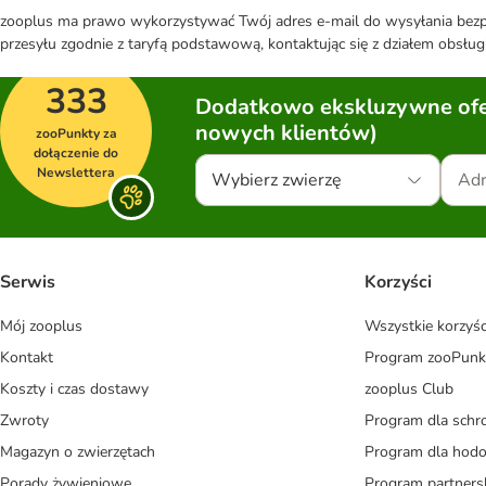
zooplus ma prawo wykorzystywać Twój adres e-mail do wysyłania bezpo
przesyłu zgodnie z taryfą podstawową, kontaktując się z działem obsługi
333
Dodatkowo ekskluzywne ofer
nowych klientów)
zooPunkty za
dołączenie do
Newslettera
Wybierz zwierzę
Serwis
Korzyści
Mój zooplus
Wszystkie korzyśc
Kontakt
Program zooPunk
Koszty i czas dostawy
zooplus Club
Zwroty
Program dla schr
Magazyn o zwierzętach
Program dla ho
Porady żywieniowe
Program partners