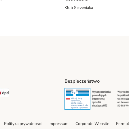
Klub Szczeniaka
Bezpieczeństwo
t® Shipping Method
LEN Paczka Shipping Method
DPD Shipping Method
Security
Securit
Polityka prywatności
Impressum
Corporate Website
Formul