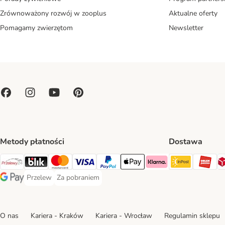
Zrównoważony rozwój w zooplus
Aktualne oferty
Pomagamy zwierzętom
Newsletter
Metody płatności
Dostawa
Paczkoma
OR
Przelewy24 Payment Method
Blik Payment Method
MasterCard Payment Method
Visa Payment Method
PayPal Payment Method
Apple Pay Payment Method
Klarna Payment Method
Przelew
Za pobraniem
Przelew Payment Method
Za pobraniem Payment Method
Google Pay Payment Method
O nas
Kariera - Kraków
Kariera - Wrocław
Regulamin sklepu