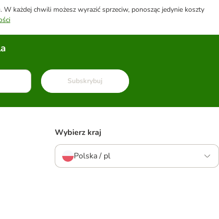
W każdej chwili możesz wyrazić sprzeciw, ponosząc jedynie koszty
ości
la
Subskrybuj
Wybierz kraj
Polska / pl