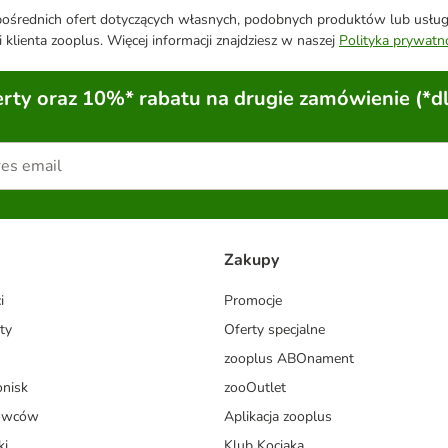
średnich ofert dotyczących własnych, podobnych produktów lub usług. 
 klienta zooplus. Więcej informacji znajdziesz w naszej
Polityka prywatn
ty oraz 10%* rabatu na drugie zamówienie (*d
Zakupy
i
Promocje
ty
Oferty specjalne
zooplus ABOnament
onisk
zooOutlet
dowców
Aplikacja zooplus
ki
Klub Kociaka