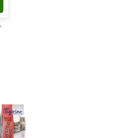
opy
a.