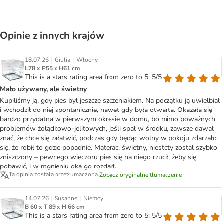
Opinie z innych krajów
|
|
18.07.26
Giulia
Włochy
L78 x P55 x H61 cm
This is a stars rating area from zero to 5: 5/5
Mało używany, ale świetny
Kupiliśmy ją, gdy pies był jeszcze szczeniakiem. Na początku ją uwielbiał
i wchodził do niej spontanicznie, nawet gdy była otwarta. Okazała się
bardzo przydatna w pierwszym okresie w domu, bo mimo poważnych
problemów żołądkowo-jelitowych, jeśli spał w środku, zawsze dawał
znać, że chce się załatwić, podczas gdy będąc wolny w pokoju zdarzało
się, że robił to gdzie popadnie. Materac, świetny, niestety został szybko
zniszczony – pewnego wieczoru pies się na niego rzucił, żeby się
pobawić, i w mgnieniu oka go rozdarł.
Ta opinia została przetłumaczona.
Zobacz oryginalne tłumaczenie
|
|
14.07.26
Susanne
Niemcy
B 60 x T 89 x H 66 cm
This is a stars rating area from zero to 5: 5/5