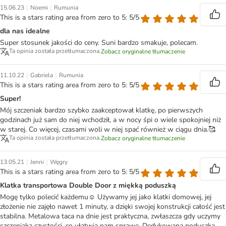
|
|
15.06.23
Noemi
Rumunia
This is a stars rating area from zero to 5: 5/5
dla nas idealne
Super stosunek jakości do ceny. Suni bardzo smakuje, polecam.
Ta opinia została przetłumaczona.
Zobacz oryginalne tłumaczenie
|
|
11.10.22
Gabriela
Rumunia
This is a stars rating area from zero to 5: 5/5
Super!
Mój szczeniak bardzo szybko zaakceptował klatkę, po pierwszych
godzinach już sam do niej wchodził, a w nocy śpi o wiele spokojniej niż
w starej. Co więcej, czasami woli w niej spać również w ciągu dnia.🥰
Ta opinia została przetłumaczona.
Zobacz oryginalne tłumaczenie
|
|
13.05.21
Jenni
Węgry
This is a stars rating area from zero to 5: 5/5
Klatka transportowa Double Door z miękką poduszką
Mogę tylko polecić każdemu☺️ Używamy jej jako klatki domowej, jej
złożenie nie zajęło nawet 1 minuty, a dzięki swojej konstrukcji całość jest
stabilna. Metalowa taca na dnie jest praktyczna, zwłaszcza gdy uczymy
szczeniaka czystości, co ułatwia nam sprawę. Dedykowana poduszka