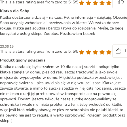
This is a stars rating area from zero to 5: 5/5
Klatka dla Saby
Klatka dostarczona dzisiaj - na czas. Pełna informacja - dziękuję. Obecnie
Saba uczy się wchodzenia i przebywania w klatce. Wszystko dobrze
rokuje. Klatka jest solidna i bardzo łatwa do rozłożenia. Myślę, że będę
korzystał z usług sklepu Zooplus. Pozdrawiam Leszek
23.06.15
1
This is a stars rating area from zero to 5: 5/5
Produkt godny polecenia
Klatka okazała się być strzałem w 10 dla naszej suczki - odkąd tylko
klatka stanęła w domu, pies od razu zaczął traktować ją jako swoje
miejsce do wypoczynku w domu. Mięciutka poduszka w zestawie jest
naprawdę świetna - pies uwielbia się w nią wtulać i spać. Klatka jest
zawsze otwarta, a mimo to suczka spędza w niej całą noc sama. Jeszcze
nie miałam okazji jej przetestować w transporcie, ale na pewno się
sprawdzi. Dodam jeszcze tylko, że naszą suczkę adoptowaliśmy ze
schroniska i wcale nie miała problemu z tym, żeby wchodzić do klatki,
więc jeśli ktoś miałby obawy, że pies ze schroniska nie polubi klatki, to
na pewno nie jest to regułą, a warto spróbować. Polecam produkt oraz
sklep :)