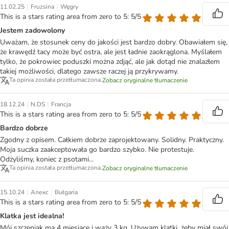
|
|
11.02.25
Fruzsina
Węgry
This is a stars rating area from zero to 5: 5/5
Jestem zadowolony
Uważam, że stosunek ceny do jakości jest bardzo dobry. Obawiałem się,
że krawędź tacy może być ostra, ale jest ładnie zaokrąglona. Myślałem
tylko, że pokrowiec poduszki można zdjąć, ale jak dotąd nie znalazłem
takiej możliwości, dlatego zawsze raczej ją przykrywamy.
Ta opinia została przetłumaczona.
Zobacz oryginalne tłumaczenie
|
|
18.12.24
N.DS
Francja
This is a stars rating area from zero to 5: 5/5
Bardzo dobrze
Zgodny z opisem. Całkiem dobrze zaprojektowany. Solidny. Praktyczny.
Moja suczka zaakceptowała go bardzo szybko. Nie protestuje.
Odżyliśmy, koniec z psotami...
Ta opinia została przetłumaczona.
Zobacz oryginalne tłumaczenie
|
|
15.10.24
Алекс
Bułgaria
This is a stars rating area from zero to 5: 5/5
Klatka jest idealna!
Mój szczeniak ma 4 miesiące i waży 3 kg. Używam klatki, żeby miał swój