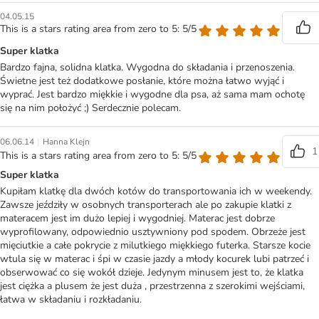
04.05.15
This is a stars rating area from zero to 5: 5/5
Super klatka
Bardzo fajna, solidna klatka. Wygodna do składania i przenoszenia.
Świetne jest też dodatkowe posłanie, które można łatwo wyjąć i
wyprać. Jest bardzo miękkie i wygodne dla psa, aż sama mam ochotę
się na nim położyć ;) Serdecznie polecam.
|
06.06.14
Hanna Klejn
1
This is a stars rating area from zero to 5: 5/5
Super klatka
Kupiłam klatkę dla dwóch kotów do transportowania ich w weekendy.
Zawsze jeździły w osobnych transporterach ale po zakupie klatki z
materacem jest im dużo lepiej i wygodniej. Materac jest dobrze
wyprofilowany, odpowiednio usztywniony pod spodem. Obrzeże jest
mięciutkie a całe pokrycie z milutkiego miękkiego futerka. Starsze kocie
wtula się w materac i śpi w czasie jazdy a młody kocurek lubi patrzeć i
obserwować co się wokół dzieje. Jedynym minusem jest to, że klatka
jest ciężka a plusem że jest duża , przestrzenna z szerokimi wejściami,
łatwa w składaniu i rozkładaniu.