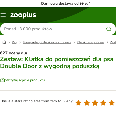
Darmowa dostawa od 99 zł *
Menu
Szukaj
produktów
Psy
Transportery i klatki samochodowe
Klatki transportowe
Zes
627 oceny dla
Zestaw: Klatka do pomieszczeń dla psa
Double Door z wygodną poduszką
Wczytaj zdjęcie produktu
This is a stars rating area from zero to 5: 4.5/5