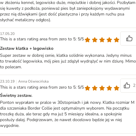
w złożeniu kennel, legowisko duże, mięciutkie i dobrej jakości. Pozbyłam
się kuwety z podłoża, ponieważ pies był zaniepokojony wydawanymi
przez nią dźwiękami (jest dość plastyczna i przy każdym ruchu psa
słychać metaliczny odgłos).
17.05.20
This is a stars rating area from zero to 5: 5/5
Zestaw klatka + legowisko
Super zestaw w dobrej cenie, klatka solidnie wykonana. Jedyny minus
to trwałość legowiska, mój pies już zdążył wydrążyć w nim dziurę. Mimo
to polecam.
|
23.10.19
Anna Oświecińska
2
This is a stars rating area from zero to 5: 5/5
Świetny zestaw.
Ponton wyprałam w pralce w 30stopniach i jak nowy. Klatka rozmiar M
dla szczeniaka Border Collie jest optymalnym wyborem. Na początku
troszkę duża, ale teraz gdy ma już 5 miesięcy idealna, a spokojnie
posłuży dalej. Podejrzewam, że nawet docelowo będzie jej w niej
wygodnie.