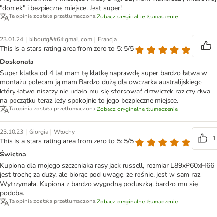
"domek" i bezpieczne miejsce. Jest super!
Ta opinia została przetłumaczona.
Zobacz oryginalne tłumaczenie
|
|
23.01.24
biboutg&#64;gmail.com
Francja
This is a stars rating area from zero to 5: 5/5
Doskonała
Super klatka od 4 lat mam tę klatkę naprawdę super bardzo łatwa w
montażu polecam ją mam Bardzo dużą dla owczarka australijskiego
który łatwo niszczy nie udało mu się sforsować drzwiczek raz czy dwa
na początku teraz leży spokojnie to jego bezpieczne miejsce.
Ta opinia została przetłumaczona.
Zobacz oryginalne tłumaczenie
|
|
23.10.23
Giorgia
Włochy
1
This is a stars rating area from zero to 5: 5/5
Świetna
Kupiona dla mojego szczeniaka rasy jack russell, rozmiar L89xP60xH66
jest trochę za duży, ale biorąc pod uwagę, że rośnie, jest w sam raz.
Wytrzymała. Kupiona z bardzo wygodną poduszką, bardzo mu się
podoba.
Ta opinia została przetłumaczona.
Zobacz oryginalne tłumaczenie