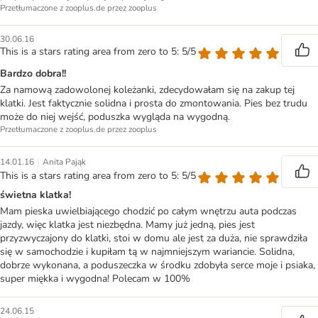
Przetłumaczone z zooplus.de przez zooplus
30.06.16
This is a stars rating area from zero to 5: 5/5
Bardzo dobra!!
Za namową zadowolonej koleżanki, zdecydowałam się na zakup tej
klatki. Jest faktycznie solidna i prosta do zmontowania. Pies bez trudu
może do niej wejść, poduszka wygląda na wygodną.
Przetłumaczone z zooplus.de przez zooplus
|
14.01.16
Anita Pająk
This is a stars rating area from zero to 5: 5/5
świetna klatka!
Mam pieska uwielbiającego chodzić po całym wnętrzu auta podczas
jazdy, więc klatka jest niezbędna. Mamy już jedną, pies jest
przyzwyczajony do klatki, stoi w domu ale jest za duża, nie sprawdziła
się w samochodzie i kupiłam tą w najmniejszym wariancie. Solidna,
dobrze wykonana, a poduszeczka w środku zdobyła serce moje i psiaka,
super miękka i wygodna! Polecam w 100%
24.06.15