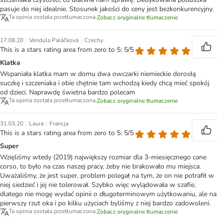
pasuje do niej idealnie. Stosunek jakości do ceny jest bezkonkurencyjny.
Ta opinia została przetłumaczona.
Zobacz oryginalne tłumaczenie
|
|
17.08.20
Vendula Paláčková
Czechy
This is a stars rating area from zero to 5: 5/5
Klatka
Wspaniała klatka mam w domu dwa owczarki niemieckie dorosłą
suczkę i szczeniaka i obie chętnie tam wchodzą kiedy chcą mieć spokój
od dzieci. Naprawdę świetna bardzo polecam
Ta opinia została przetłumaczona.
Zobacz oryginalne tłumaczenie
|
|
31.03.20
Laura
Francja
This is a stars rating area from zero to 5: 5/5
Super
Wzięliśmy wtedy (2019) największy rozmiar dla 3-miesięcznego cane
corso, to było na czas naszej pracy, żeby nie brakowało mu miejsca.
Uważaliśmy, że jest super, problem polegał na tym, że on nie potrafił w
niej siedzieć i jej nie tolerował. Szybko więc wylądowała w szafie,
dlatego nie mogę wydać opinii o długoterminowym użytkowaniu, ale na
pierwszy rzut oka i po kilku użyciach byliśmy z niej bardzo zadowoleni.
Ta opinia została przetłumaczona.
Zobacz oryginalne tłumaczenie