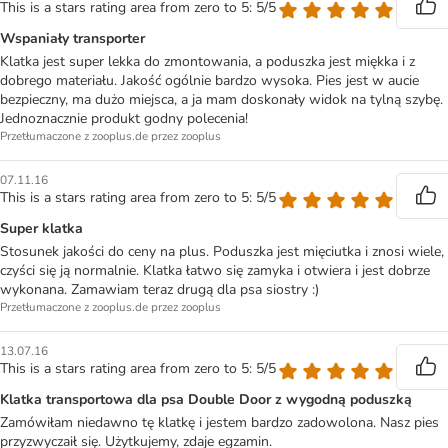
This is a stars rating area from zero to 5: 5/5
Wspaniały transporter
Klatka jest super lekka do zmontowania, a poduszka jest miękka i z
dobrego materiału. Jakość ogólnie bardzo wysoka. Pies jest w aucie
bezpieczny, ma dużo miejsca, a ja mam doskonały widok na tylną szybę.
Jednoznacznie produkt godny polecenia!
Przetłumaczone z zooplus.de przez zooplus
07.11.16
This is a stars rating area from zero to 5: 5/5
Super klatka
Stosunek jakości do ceny na plus. Poduszka jest mięciutka i znosi wiele,
czyści się ją normalnie. Klatka łatwo się zamyka i otwiera i jest dobrze
wykonana. Zamawiam teraz drugą dla psa siostry :)
Przetłumaczone z zooplus.de przez zooplus
13.07.16
This is a stars rating area from zero to 5: 5/5
Klatka transportowa dla psa Double Door z wygodną poduszką
Zamówiłam niedawno tę klatkę i jestem bardzo zadowolona. Nasz pies
przyzwyczaił się. Użytkujemy, zdaje egzamin.