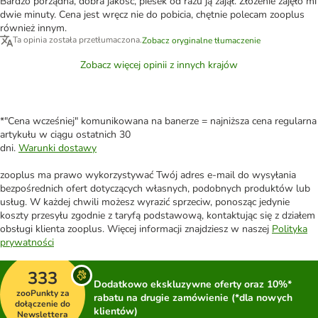
Bardzo porządna, dobra jakość, piesek od razu ją zajął. Złożenie zajęło mi
dwie minuty. Cena jest wręcz nie do pobicia, chętnie polecam zooplus
również innym.
Ta opinia została przetłumaczona.
Zobacz oryginalne tłumaczenie
Zobacz więcej opinii z innych krajów
*"Cena wcześniej" komunikowana na banerze = najniższa cena regularna
artykułu w ciągu ostatnich 30
dni.
Warunki dostawy
zooplus ma prawo wykorzystywać Twój adres e-mail do wysyłania
bezpośrednich ofert dotyczących własnych, podobnych produktów lub
usług. W każdej chwili możesz wyrazić sprzeciw, ponosząc jedynie
koszty przesyłu zgodnie z taryfą podstawową, kontaktując się z działem
obsługi klienta zooplus. Więcej informacji znajdziesz w naszej
Polityka
prywatności
333
Dodatkowo ekskluzywne oferty oraz 10%*
zooPunkty za
rabatu na drugie zamówienie (*dla nowych
dołączenie do
klientów)
Newslettera