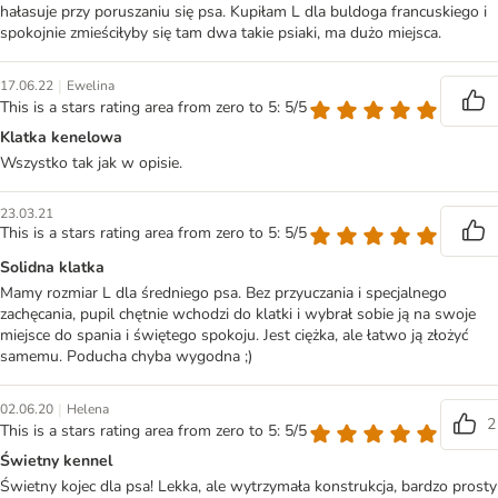
hałasuje przy poruszaniu się psa. Kupiłam L dla buldoga francuskiego i
spokojnie zmieściłyby się tam dwa takie psiaki, ma dużo miejsca.
|
17.06.22
Ewelina
This is a stars rating area from zero to 5: 5/5
Klatka kenelowa
Wszystko tak jak w opisie.
23.03.21
This is a stars rating area from zero to 5: 5/5
Solidna klatka
Mamy rozmiar L dla średniego psa. Bez przyuczania i specjalnego
zachęcania, pupil chętnie wchodzi do klatki i wybrał sobie ją na swoje
miejsce do spania i świętego spokoju. Jest ciężka, ale łatwo ją złożyć
samemu. Poducha chyba wygodna ;)
|
02.06.20
Helena
2
This is a stars rating area from zero to 5: 5/5
Świetny kennel
Świetny kojec dla psa! Lekka, ale wytrzymała konstrukcja, bardzo prosty