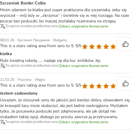
Szczeniak Border Collie
Moim zdaniem ta klatka jest super praktyczna dla szczeniaka, żeby się
wyciszył – mój leży w „skrzynce” i świetnie się w niej rozciąga. Na razie
jeszcze bez poduszki, bo inaczej zostałaby rozerwana na strzępy.
Ta opinia została przetłumaczona.
Zobacz oryginalne tłumaczenie
|
|
08.01.26
Богомил Проданов
Bułgaria
This is a stars rating area from zero to 5: 5/5
klatka
Robi świetną robotę ..... nadaje się dla kur ,królików, itp.
Ta opinia została przetłumaczona.
Zobacz oryginalne tłumaczenie
|
|
11.02.25
Fruzsina
Węgry
This is a stars rating area from zero to 5: 5/5
Jestem zadowolony
Uważam, że stosunek ceny do jakości jest bardzo dobry, obawiałem się,
że krawędź tacy może skaleczyć, ale jest ładnie zaokrąglona. Myślałem
tylko, że poszewka poduszki jest zdejmowana, ale jak dotąd nie
znalazłem takiej opcji, dlatego po prostu zawsze ją przykrywamy.
Ta opinia została przetłumaczona.
Zobacz oryginalne tłumaczenie