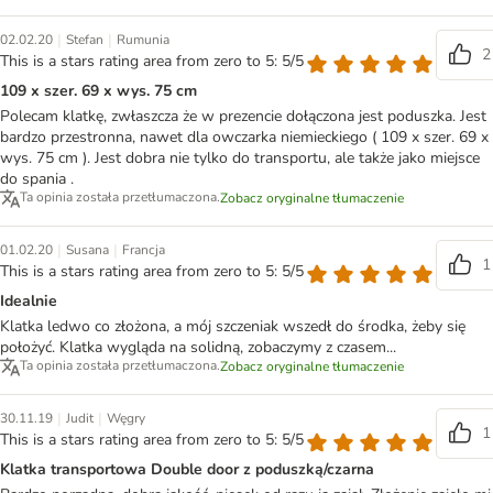
|
|
02.02.20
Stefan
Rumunia
2
This is a stars rating area from zero to 5: 5/5
109 x szer. 69 x wys. 75 cm
Polecam klatkę, zwłaszcza że w prezencie dołączona jest poduszka. Jest
bardzo przestronna, nawet dla owczarka niemieckiego ( 109 x szer. 69 x
wys. 75 cm ). Jest dobra nie tylko do transportu, ale także jako miejsce
do spania .
Ta opinia została przetłumaczona.
Zobacz oryginalne tłumaczenie
|
|
01.02.20
Susana
Francja
1
This is a stars rating area from zero to 5: 5/5
Idealnie
Klatka ledwo co złożona, a mój szczeniak wszedł do środka, żeby się
położyć. Klatka wygląda na solidną, zobaczymy z czasem...
Ta opinia została przetłumaczona.
Zobacz oryginalne tłumaczenie
|
|
30.11.19
Judit
Węgry
1
This is a stars rating area from zero to 5: 5/5
Klatka transportowa Double door z poduszką/czarna