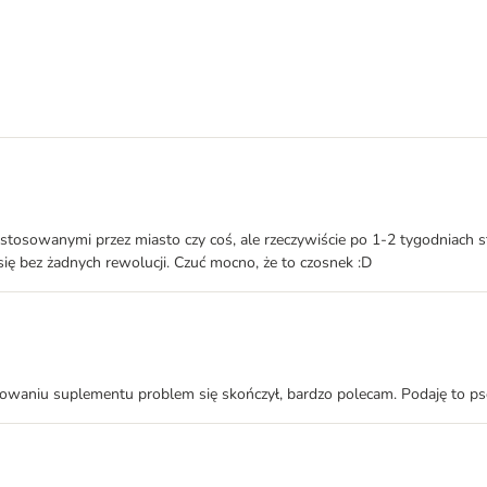
tosowanymi przez miasto czy coś, ale rzeczywiście po 1-2 tygodniach st
się bez żadnych rewolucji. Czuć mocno, że to czosnek :D
osowaniu suplementu problem się skończył, bardzo polecam. Podaję to p