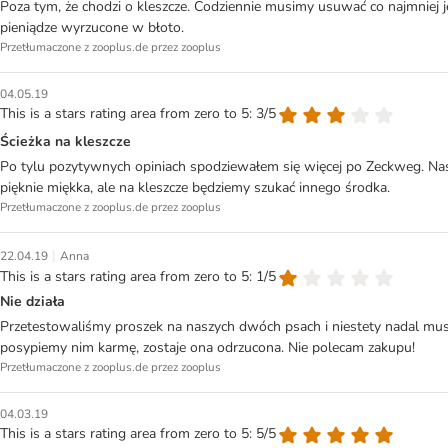
Poza tym, że chodzi o kleszcze. Codziennie musimy usuwać co najmniej 
pieniądze wyrzucone w błoto.
Przetłumaczone z zooplus.de przez zooplus
04.05.19
This is a stars rating area from zero to 5: 3/5
Ścieżka na kleszcze
Po tylu pozytywnych opiniach spodziewałem się więcej po Zeckweg. Nas
pięknie miękka, ale na kleszcze będziemy szukać innego środka.
Przetłumaczone z zooplus.de przez zooplus
|
22.04.19
Anna
This is a stars rating area from zero to 5: 1/5
Nie działa
Przetestowaliśmy proszek na naszych dwóch psach i niestety nadal musi
posypiemy nim karmę, zostaje ona odrzucona. Nie polecam zakupu!
Przetłumaczone z zooplus.de przez zooplus
04.03.19
This is a stars rating area from zero to 5: 5/5