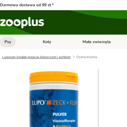
Darmowa dostawa od 99 zł *
Psy
Koty
Małe zwierzęta
Otwórz menu kategorii: Psy
Otwórz menu kategorii: Kot
Luposan środek przeciw kleszczom i pchłom
Ocena klienta