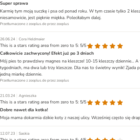
Super sprawa
Karmię tym moją suczkę i psa od ponad roku. W tym czasie tylko 2 kles
niesamowicie, jest pięknie miękka. Poleciłabym dalej.
Przetłumaczone z zooplus.de przez zooplus
|
26.06.24
Cora Heldmaier
This is a stars rating area from zero to 5: 5/5
Całkowicie zachwycony! Efekt już po 3 dniach
Mój pies to prawdziwy magnes na kleszcze! 10-15 kleszczy dziennie... A to
tygodniach, ma dwa lub trzy kleszcze. Dla nas to świetny wynik! Zjada 
jedną miarkę dziennie.
Przetłumaczone z zooplus.de przez zooplus
|
21.03.24
Agnieszka
This is a stars rating area from zero to 5: 5/5
Dobre nawet dla kotka!
Moja mama dokarmia dzikie koty z naszej ulicy. Wcześniej często się dra
|
12.07.23
Saskia
This is a stars rating area from zero to 5: 4/5