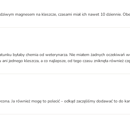
dziwym magnesem na kleszcze, czasami miał ich nawet 10 dziennie. Obecn
ą ratunku byłaby chemia od weterynarza. Nie miałem żadnych oczekiwań w
ani jednego kleszcza, a co najlepsze, od tego czasu zniknęła również cz
hwycona. Ja również mogę to polecić – odkąd zaczęliśmy dodawać to do kar