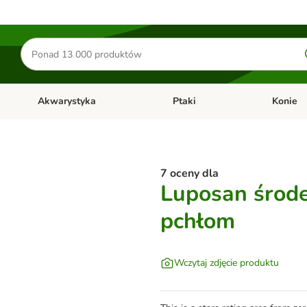
Szukaj
produktów
Akwarystyka
Ptaki
Konie
y
Otwórz menu kategorii: Małe zwierzęta
Otwórz menu kategorii: Akwaryst
Otwórz men
7 oceny dla
Luposan środe
pchłom
Wczytaj zdjęcie produktu