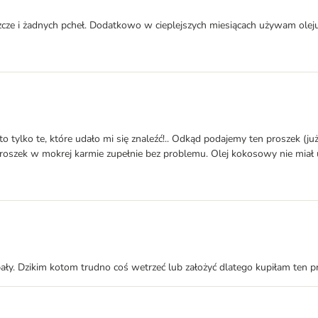
zcze i żadnych pcheł. Dodatkowo w cieplejszych miesiącach używam oleju
 tylko te, które udało mi się znaleźć!.. Odkąd podajemy ten proszek (już 
proszek w mokrej karmie zupełnie bez problemu. Olej kokosowy nie miał 
pały. Dzikim kotom trudno coś wetrzeć lub założyć dlatego kupiłam ten pr