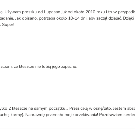
obią. Używam proszku od Luposan już od około 2010 roku i to w przypad
zadanie. Jak opisano, potrzeba około 10-14 dni, aby zaczął działać. Dzięki
. Super!
szczam, że kleszcze nie lubią jego zapachu.
ylko 2 kleszcze na samym początku... Przez całą wiosnę/lato. Jestem abs
uchej karmy). Naprawdę przerosło moje oczekiwania! Pozdrawiam serdecz