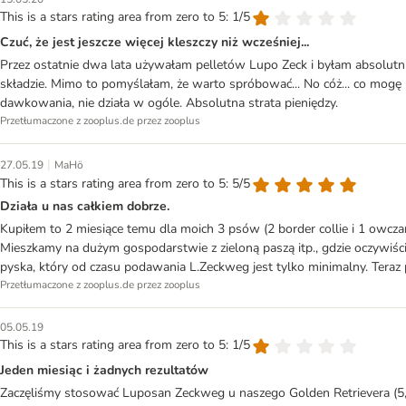
This is a stars rating area from zero to 5: 1/5
Czuć, że jest jeszcze więcej kleszczy niż wcześniej...
Przez ostatnie dwa lata używałam pelletów Lupo Zeck i byłam absolutnie
składzie. Mimo to pomyślałam, że warto spróbować... No cóż... co mogę
dawkowania, nie działa w ogóle. Absolutna strata pieniędzy.
Przetłumaczone z zooplus.de przez zooplus
|
27.05.19
MaHö
This is a stars rating area from zero to 5: 5/5
Działa u nas całkiem dobrze.
Kupiłem to 2 miesiące temu dla moich 3 psów (2 border collie i 1 owczar
Mieszkamy na dużym gospodarstwie z zieloną paszą itp., gdzie oczywiści
pyska, który od czasu podawania L.Zeckweg jest tylko minimalny. Teraz p
Przetłumaczone z zooplus.de przez zooplus
05.05.19
This is a stars rating area from zero to 5: 1/5
Jeden miesiąc i żadnych rezultatów
Zaczęliśmy stosować Luposan Zeckweg u naszego Golden Retrievera (5,5 