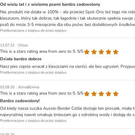
Od wielu lat i z wieloma psami bardzo zadowolony
Nie, produkt nie działa w 100% – ale przecież Spot-Ons też tego nie r
kleszczom, który tak dobrze, tak łagodnie i tak skutecznie spełnia swoje 
psa!) do może 3-5 miesięcznie dla obu psów, bez dodatkowych środków
Przetłumaczone z zooplus.de przez zooplus
|
12.07.22
Chloe
This is a stars rating area from zero to 5: 5/5
Działa bardzo dobrze
Nasz pies często wracał z kleszczami na sierści, ale bez ugryzień. Przypu
Przetłumaczone z zooplus.de przez zooplus
|
02.09.20
Alina&Emma
This is a stars rating area from zero to 5: 5/5
Bardzo zadowolony!
Od kiedy nasza suczka Aussie-Border Collie dostaje ten proszek, miała t
najwyraźniej nawet smakuje (mieszam go z odrobiną wody i dodaję do s
Przetłumaczone z zooplus.de przez zooplus
15.05.20