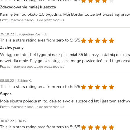
Zdecydowanie mniej kleszczy
Karmię tym od około 1,5 tygodnia. Mój Border Collie był wcześniej praw
Przetłumaczone z zooplus.de przez zooplus
|
25.10.22
Jacqueline Rosnick
This is a stars rating area from zero to 5: 5/5
Zachwycony
W ciągu ostatnich 4 tygodni nasz pies miał 35 kleszczy, ostatnią desk
nawet dla mnie. Psy go akceptują, a co mogę powiedzieć – od tego czasu 
Przetłumaczone z zooplus.de przez zooplus
|
08.08.22
Sabine K.
This is a stars rating area from zero to 5: 5/5
Super.
Moja siostra poleciła mi to, daje to swojej suczce od lat i jest tym zac
Przetłumaczone z zooplus.de przez zooplus
|
30.07.22
Daisy
This is a stars rating area from zero to 5: 5/5