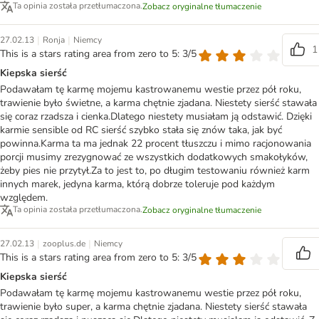
Ta opinia została przetłumaczona.
Zobacz oryginalne tłumaczenie
|
|
27.02.13
Ronja
Niemcy
1
This is a stars rating area from zero to 5: 3/5
Kiepska sierść
Podawałam tę karmę mojemu kastrowanemu westie przez pół roku,
trawienie było świetne, a karma chętnie zjadana. Niestety sierść stawała
się coraz rzadsza i cienka.Dlatego niestety musiałam ją odstawić. Dzięki
karmie sensible od RC sierść szybko stała się znów taka, jak być
powinna.Karma ta ma jednak 22 procent tłuszczu i mimo racjonowania
porcji musimy zrezygnować ze wszystkich dodatkowych smakołyków,
żeby pies nie przytył.Za to jest to, po długim testowaniu również karm
innych marek, jedyna karma, którą dobrze toleruje pod każdym
względem.
Ta opinia została przetłumaczona.
Zobacz oryginalne tłumaczenie
|
|
27.02.13
zooplus.de
Niemcy
This is a stars rating area from zero to 5: 3/5
Kiepska sierść
Podawałam tę karmę mojemu kastrowanemu westie przez pół roku,
trawienie było super, a karma chętnie zjadana. Niestety sierść stawała