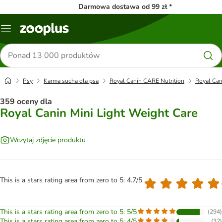
Darmowa dostawa od 99 zł *
Menu
Szukaj
produktów
Psy
Karma sucha dla psa
Royal Canin CARE Nutrition
Royal Can
359 oceny dla
Royal Canin Mini Light Weight Care
Wczytaj zdjęcie produktu
This is a stars rating area from zero to 5: 4.7/5
This is a stars rating area from zero to 5: 5/5
(
294
)
This is a stars rating area from zero to 5: 4/5
(
32
)