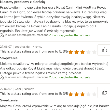
Niestety problemy z sierścią
Przestawiłem mojego cairn terriera z Royal Canin Mini Adult na Royal
Canin Mini Light, ponieważ trochę przybrał na wadze. Do redukcji wagi
ta karma jest świetna. Szybko odzyskał swoją idealną wagę. Niestety
jego sierść stała się matowa i pozbawiona blasku, więc teraz ponownie
zmieniłem karmę na Royal Canin Beauty. Podaję ją dopiero od 1
tygodnia. Rezultat już widać. Sierść się regeneruje.
Ta opinia została przetłumaczona.
Zobacz oryginalne tłumaczenie
|
|
27.06.07
zooplus.de
Niemcy
This is a stars rating area from zero to 5: 3/5
Swędzenie
Mojemu cavalierowi w miarę to smakuje(ogólnie jest bardzo wybredna)
Ale odkąd podaję Royal Light musi się o wiele bardziej drapać i lizać.
Dlatego pewnie trzeba będzie zmienić karmę. Szkoda!
Ta opinia została przetłumaczona.
Zobacz oryginalne tłumaczenie
|
|
27.06.07
Gabi
Niemcy
This is a stars rating area from zero to 5: 3/5
Swędzenie
Mojemu Cavalierowi wprawdzie w miarę to smakuje(ogólnie jest bardzo