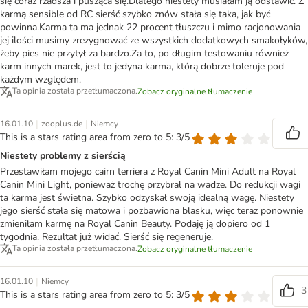
się coraz rzadsza i pusząca się.Dlatego niestety musiałam ją odstawić. Z
karmą sensible od RC sierść szybko znów stała się taka, jak być
powinna.Karma ta ma jednak 22 procent tłuszczu i mimo racjonowania
jej ilości musimy zrezygnować ze wszystkich dodatkowych smakołyków,
żeby pies nie przytył za bardzo.Za to, po długim testowaniu również
karm innych marek, jest to jedyna karma, którą dobrze toleruje pod
każdym względem.
Ta opinia została przetłumaczona.
Zobacz oryginalne tłumaczenie
|
|
16.01.10
zooplus.de
Niemcy
This is a stars rating area from zero to 5: 3/5
Niestety problemy z sierścią
Przestawiłam mojego cairn terriera z Royal Canin Mini Adult na Royal
Canin Mini Light, ponieważ trochę przybrał na wadze. Do redukcji wagi
ta karma jest świetna. Szybko odzyskał swoją idealną wagę. Niestety
jego sierść stała się matowa i pozbawiona blasku, więc teraz ponownie
zmieniłam karmę na Royal Canin Beauty. Podaję ją dopiero od 1
tygodnia. Rezultat już widać. Sierść się regeneruje.
Ta opinia została przetłumaczona.
Zobacz oryginalne tłumaczenie
|
16.01.10
Niemcy
3
This is a stars rating area from zero to 5: 3/5