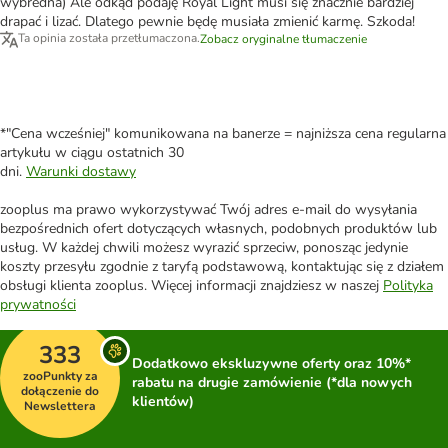
wybredna) Ale odkąd podaję Royal Light musi się znacznie bardziej
drapać i lizać. Dlatego pewnie będę musiała zmienić karmę. Szkoda!
Ta opinia została przetłumaczona.
Zobacz oryginalne tłumaczenie
*"Cena wcześniej" komunikowana na banerze = najniższa cena regularna
artykułu w ciągu ostatnich 30
dni.
Warunki dostawy
zooplus ma prawo wykorzystywać Twój adres e-mail do wysyłania
bezpośrednich ofert dotyczących własnych, podobnych produktów lub
usług. W każdej chwili możesz wyrazić sprzeciw, ponosząc jedynie
koszty przesyłu zgodnie z taryfą podstawową, kontaktując się z działem
obsługi klienta zooplus. Więcej informacji znajdziesz w naszej
Polityka
prywatności
333
Dodatkowo ekskluzywne oferty oraz 10%*
zooPunkty za
rabatu na drugie zamówienie (*dla nowych
dołączenie do
klientów)
Newslettera