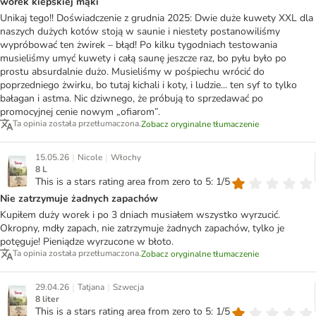
worek kiepskiej mąki
Unikaj tego!! Doświadczenie z grudnia 2025: Dwie duże kuwety XXL dla
naszych dużych kotów stoją w saunie i niestety postanowiliśmy
wypróbować ten żwirek – błąd! Po kilku tygodniach testowania
musieliśmy umyć kuwety i całą saunę jeszcze raz, bo pyłu było po
prostu absurdalnie dużo. Musieliśmy w pośpiechu wrócić do
poprzedniego żwirku, bo tutaj kichali i koty, i ludzie... ten syf to tylko
bałagan i astma. Nic dziwnego, że próbują to sprzedawać po
promocyjnej cenie nowym „ofiarom”.
Ta opinia została przetłumaczona.
Zobacz oryginalne tłumaczenie
|
|
15.05.26
Nicole
Włochy
8 L
This is a stars rating area from zero to 5: 1/5
Nie zatrzymuje żadnych zapachów
Kupiłem duży worek i po 3 dniach musiałem wszystko wyrzucić.
Okropny, mdły zapach, nie zatrzymuje żadnych zapachów, tylko je
potęguje! Pieniądze wyrzucone w błoto.
Ta opinia została przetłumaczona.
Zobacz oryginalne tłumaczenie
|
|
29.04.26
Tatjana
Szwecja
8 liter
This is a stars rating area from zero to 5: 1/5