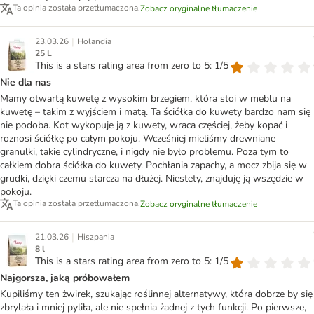
Ta opinia została przetłumaczona.
Zobacz oryginalne tłumaczenie
|
23.03.26
Holandia
25 L
This is a stars rating area from zero to 5: 1/5
Nie dla nas
Mamy otwartą kuwetę z wysokim brzegiem, która stoi w meblu na
kuwetę – takim z wyjściem i matą. Ta ściółka do kuwety bardzo nam się
nie podoba. Kot wykopuje ją z kuwety, wraca częściej, żeby kopać i
roznosi ściółkę po całym pokoju. Wcześniej mieliśmy drewniane
granulki, takie cylindryczne, i nigdy nie było problemu. Poza tym to
całkiem dobra ściółka do kuwety. Pochłania zapachy, a mocz zbija się w
grudki, dzięki czemu starcza na dłużej. Niestety, znajduję ją wszędzie w
pokoju.
Ta opinia została przetłumaczona.
Zobacz oryginalne tłumaczenie
|
21.03.26
Hiszpania
8 l
This is a stars rating area from zero to 5: 1/5
Najgorsza, jaką próbowałem
Kupiliśmy ten żwirek, szukając roślinnej alternatywy, która dobrze by się
zbrylała i mniej pyliła, ale nie spełnia żadnej z tych funkcji. Po pierwsze,