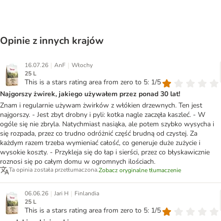
Opinie z innych krajów
|
|
16.07.26
AnF
Włochy
25 L
This is a stars rating area from zero to 5: 1/5
Najgorszy żwirek, jakiego używałem przez ponad 30 lat!
Znam i regularnie używam żwirków z włókien drzewnych. Ten jest
najgorszy. - Jest zbyt drobny i pyli: kotka nagle zaczęła kaszleć. - W
ogóle się nie zbryla. Natychmiast nasiąka, ale potem szybko wysycha i
się rozpada, przez co trudno odróżnić część brudną od czystej. Za
każdym razem trzeba wymieniać całość, co generuje duże zużycie i
wysokie koszty. - Przykleja się do łap i sierści, przez co błyskawicznie
roznosi się po całym domu w ogromnych ilościach.
Ta opinia została przetłumaczona.
Zobacz oryginalne tłumaczenie
|
|
06.06.26
Jari H
Finlandia
25 L
This is a stars rating area from zero to 5: 1/5