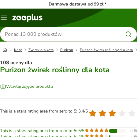
Darmowa dostawa od 99 zł *
Menu
Szukaj
produktów
Koty
Żwirek dla kota
Purizon
Purizon żwirek roślinny dla kota
108 oceny dla
Purizon żwirek roślinny dla kota
Wczytaj zdjęcie produktu
This is a stars rating area from zero to 5: 3.4/5
This is a stars rating area from zero to 5: 5/5
(
49
)
This is a stars rating area from zero to 5: 4/5
(
9
)