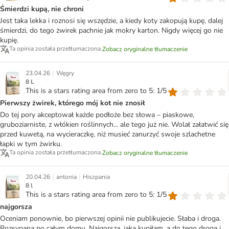
Śmierdzi kupą, nie chroni
Jest taka lekka i roznosi się wszędzie, a kiedy koty zakopują kupę, dalej
śmierdzi, do tego żwirek pachnie jak mokry karton. Nigdy więcej go nie
kupię.
Ta opinia została przetłumaczona.
Zobacz oryginalne tłumaczenie
|
23.04.26
Węgry
8 L
This is a stars rating area from zero to 5: 1/5
Pierwszy żwirek, którego mój kot nie znosił
Do tej pory akceptował każde podłoże bez słowa – piaskowe,
gruboziarniste, z włókien roślinnych... ale tego już nie. Wolał załatwić się
przed kuwetą, na wycieraczkę, niż musieć zanurzyć swoje szlachetne
łapki w tym żwirku.
Ta opinia została przetłumaczona.
Zobacz oryginalne tłumaczenie
|
|
20.04.26
antonia
Hiszpania
8 l
This is a stars rating area from zero to 5: 1/5
najgorsza
Oceniam ponownie, bo pierwszej opinii nie publikujecie. Słaba i droga.
Rozsypana po całym domu. Najgorsza, jaką kupiłam, a do tego droga i