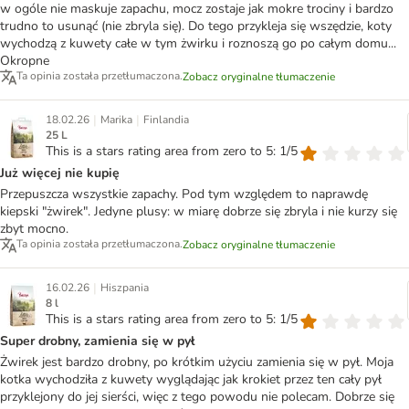
w ogóle nie maskuje zapachu, mocz zostaje jak mokre trociny i bardzo
trudno to usunąć (nie zbryla się). Do tego przykleja się wszędzie, koty
wychodzą z kuwety całe w tym żwirku i roznoszą go po całym domu...
Okropne
Ta opinia została przetłumaczona.
Zobacz oryginalne tłumaczenie
|
|
18.02.26
Marika
Finlandia
25 L
This is a stars rating area from zero to 5: 1/5
Już więcej nie kupię
Przepuszcza wszystkie zapachy. Pod tym względem to naprawdę
kiepski "żwirek". Jedyne plusy: w miarę dobrze się zbryla i nie kurzy się
zbyt mocno.
Ta opinia została przetłumaczona.
Zobacz oryginalne tłumaczenie
|
16.02.26
Hiszpania
8 l
This is a stars rating area from zero to 5: 1/5
Super drobny, zamienia się w pył
Żwirek jest bardzo drobny, po krótkim użyciu zamienia się w pył. Moja
kotka wychodziła z kuwety wyglądając jak krokiet przez ten cały pył
przyklejony do jej sierści, więc z tego powodu nie polecam. Dobrze się