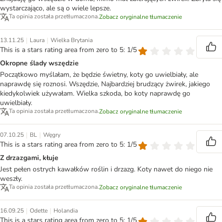
wystarczająco, ale są o wiele lepsze.
Ta opinia została przetłumaczona.
Zobacz oryginalne tłumaczenie
|
|
13.11.25
Laura
Wielka Brytania
This is a stars rating area from zero to 5: 1/5
Okropne ślady wszędzie
Początkowo myślałam, że będzie świetny, koty go uwielbiały, ale
naprawdę się roznosi. Wszędzie, Najbardziej brudzący żwirek, jakiego
kiedykolwiek używałam. Wielka szkoda, bo koty naprawdę go
uwielbiały.
Ta opinia została przetłumaczona.
Zobacz oryginalne tłumaczenie
|
|
07.10.25
BL
Węgry
This is a stars rating area from zero to 5: 1/5
Z drzazgami, kłuje
Jest pełen ostrych kawałków roślin i drzazg. Koty nawet do niego nie
weszły.
Ta opinia została przetłumaczona.
Zobacz oryginalne tłumaczenie
|
|
16.09.25
Odette
Holandia
This is a stars rating area from zero to 5: 1/5