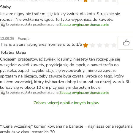
Słaby
Jeszcze nigdy nie trafił mi się tak zły żwirek dla kota. Strasznie się
roznosi! Nie wchłania wilgoci. To tylko wypełniacz do kuwety.
Ta opinia została przetłumaczona.
Zobacz oryginalne tłumaczenie
|
12.09.25
Francja
This is a stars rating area from zero to 5: 1/5
Totalna klapa
Chciałem przetestować żwirek roślinny, niestety ten rozsypuje się
wszędzie wokół kuwety, przykleja się do łapek, a nawet trafia do
pyszczka, zapach szybko staje się wyczuwalny, mimo że zawsze
sprzątam na bieżąco, żeby zawsze była czysta, wrócę do tego, który
miałem wcześniej, który był bardzo dobry i starczał na dłużej, worek 3L
kończy się w około 10 dni przy jednym dorosłym kocie
Ta opinia została przetłumaczona.
Zobacz oryginalne tłumaczenie
Zobacz więcej opinii z innych krajów
*"Cena wcześniej" komunikowana na banerze = najniższa cena regularna
artykułu w ciągu ostatnich 30