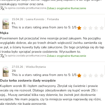
zaskakujący rozmiar oraz cena.
Ta opinia została przetłumaczona.
Zobacz oryginalne tłumaczenie
|
|
15.04.26
Leena Koivisto
Finlandia
8 L
This is a stars rating area from zero to 5: 1/5
Mąka
Powinienem był przeczytać inne recenzje przed zakupem. Na początku
wyglądało dobrze, ale po trzech dniach większość żwirku zamieniła się
w pył, a ściany kuwety były całe zakurzone. Do tego przykleja się do łap
i trzeba było sprzątać prawie codziennie. Wyrzuciłem to.
Ta opinia została przetłumaczona.
Zobacz oryginalne tłumaczenie
|
27.03.26
Wielka Brytania
25l
This is a stars rating area from zero to 5: 1/5
Duża torba zostawia ślady wszędzie
Kupiłem worek 8l i byłem zachwycony. Zbrylał się świetnie i prawie
wcale się nie roznosił. Dlatego zdecydowałem się kupić worek 25l i
ojej... Muszę zamiatać kilka razy dziennie, bo żwirek jest dosłownie
wszędzie. Nie mam pojęcia, czy ta mniejsza wersja naprawdę się różni,
ale niestety nie kupię ponownie.