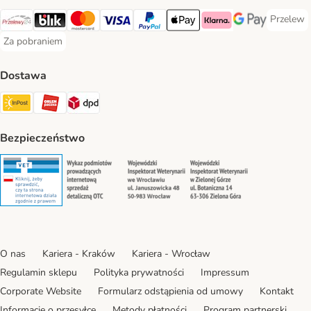
Przelew
Przelew 
Przelewy24 Payment Method
Blik Payment Method
MasterCard Payment Method
Visa Payment Method
PayPal Payment Method
Apple Pay Payment Method
Klarna Payment Method
Google Pay Paym
Za pobraniem
Za pobraniem Payment Method
Dostawa
Paczkomat® Shipping Method
ORLEN Paczka Shipping Method
DPD Shipping Method
Bezpieczeństwo
Security
Security
Security
Security
O nas
Kariera - Kraków
Kariera - Wrocław
Regulamin sklepu
Polityka prywatności
Impressum
Corporate Website
Formularz odstąpienia od umowy
Kontakt
Informacje o przesyłce
Metody płatności
Program partnerski