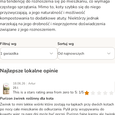
ma tendencję do roznoszenia się po mieszkaniu, co wymaga
częstego sprzątania. Mimo to, koty szybko się do niego
przyzwyczajają, a jego naturalność i możliwość
kompostowania to dodatkowe atuty. Niektórzy jednak
narzekają na jego drobność i nieprzyjemne doświadczenia
związane z jego roznoszeniem.
Filtruj wg
Sortuj wg
Najlepsze lokalne opinie
|
18.06.26
Artur
25 l
This is a stars rating area from zero to 5: 1/5
Purizon żwirek roślinny dla kota
Żwirek to mini lekkie wiórki które zostają na łapkach przy dwóch kotach
po nocy całe mieszkanie do odkurzania. Pylił przy wsypywaniu do
kuwety więc za parę dni może być gorzej. Purizon fajne karmy ale żwirek