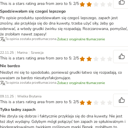
This is a stars rating area from zero to 5: 2/5
Spodziewałam się czegoś lepszego
Po opisie produktu spodziewałam się czegoś lepszego, zapach jest
znośny, ale przykleja się do dna kuwety, trzeba użyć siły, żeby go
oderwać, a wtedy grudki żwirku się rozpadają. Rozczarowana, pomyśleć,
że zrobiłam nawet zapasy!
Ta opinia została przetłumaczona.
Zobacz oryginalne tłumaczenie
|
|
22.11.25
Marina
Szwecja
This is a stars rating area from zero to 5: 2/5
Nie bardzo
Niezbyt mi się to spodobało, ponieważ grudki łatwo się rozpadają, co
uważam za bardzo niesatysfakcjonujące.
Ta opinia została przetłumaczona.
Zobacz oryginalne tłumaczenie
|
09.11.25
Wielka Brytania
This is a stars rating area from zero to 5: 2/5
Tylko ładny zapach
Nie zbryla się dobrze i faktycznie przykleja się do dna kuwety. Nie jest
też zbyt wydajny. Gdybym mógł połączyć ten zapach ze spłukiwalnym i
biodegradowalnym żwirkiem roślinnym marki Benek, zrobiłbym to,