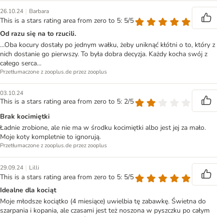
|
26.10.24
Barbara
This is a stars rating area from zero to 5: 5/5
Od razu się na to rzucili.
…Oba kocury dostały po jednym wałku, żeby uniknąć kłótni o to, który z
nich dostanie go pierwszy. To była dobra decyzja. Każdy kocha swój z
całego serca…
Przetłumaczone z zooplus.de przez zooplus
03.10.24
This is a stars rating area from zero to 5: 2/5
Brak kocimiętki
Ładnie zrobione, ale nie ma w środku kocimiętki albo jest jej za mało.
Moje koty kompletnie to ignorują.
Przetłumaczone z zooplus.de przez zooplus
|
29.09.24
Lilli
This is a stars rating area from zero to 5: 5/5
Idealne dla kociąt
Moje młodsze kociątko (4 miesiące) uwielbia tę zabawkę. Świetna do
szarpania i kopania, ale czasami jest też noszona w pyszczku po całym