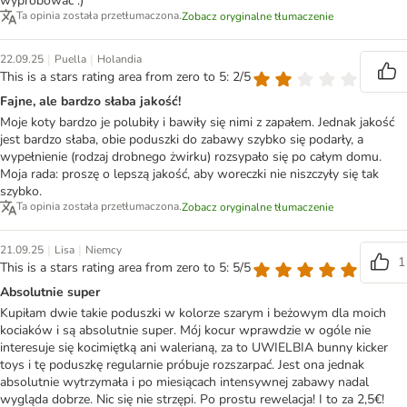
wypróbować :)
Ta opinia została przetłumaczona.
Zobacz oryginalne tłumaczenie
|
|
22.09.25
Puella
Holandia
This is a stars rating area from zero to 5: 2/5
Fajne, ale bardzo słaba jakość!
Moje koty bardzo je polubiły i bawiły się nimi z zapałem. Jednak jakość
jest bardzo słaba, obie poduszki do zabawy szybko się podarły, a
wypełnienie (rodzaj drobnego żwirku) rozsypało się po całym domu.
Moja rada: proszę o lepszą jakość, aby woreczki nie niszczyły się tak
szybko.
Ta opinia została przetłumaczona.
Zobacz oryginalne tłumaczenie
|
|
21.09.25
Lisa
Niemcy
1
This is a stars rating area from zero to 5: 5/5
Absolutnie super
Kupiłam dwie takie poduszki w kolorze szarym i beżowym dla moich
kociaków i są absolutnie super. Mój kocur wprawdzie w ogóle nie
interesuje się kocimiętką ani walerianą, za to UWIELBIA bunny kicker
toys i tę poduszkę regularnie próbuje rozszarpać. Jest ona jednak
absolutnie wytrzymała i po miesiącach intensywnej zabawy nadal
wygląda dobrze. Nic się nie strzępi. Po prostu rewelacja! I to za 2,5€!