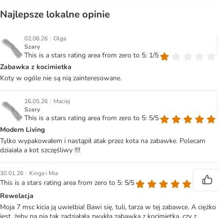
Najlepsze lokalne opinie
|
02.06.26
Olga
Szary
This is a stars rating area from zero to 5: 1/5
Zabawka z kocimietka
Koty w ogóle nie są nią zainteresowane.
|
26.05.26
Maciej
Szary
This is a stars rating area from zero to 5: 5/5
Modern Living
Tylko wypakowałem i nastąpił atak przez kota na zabawke. Polecam
dziaiała a kot szczęśliwy !!!!
|
30.01.26
Kinga i Mia
This is a stars rating area from zero to 5: 5/5
Rewelacja
Moja 7 msc kicia ją uwielbia! Bawi się, tuli, tarza w tej zabawce. A ciężko
jest, żeby na nią tak zadziałała zwykła zabawka z kocimiętką, czy z