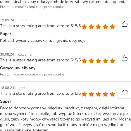
domu. Idealna, żeby oduczyć młode koty zabawy rękami lub stopami.
Przetłumaczone z zooplus.de przez zooplus
|
19.09.24
Emilia
This is a stars rating area from zero to 5: 5/5
Super
Kot zachwycony zabawką, tuli, gryzie, obejmuje.
|
30.08.24
Katzenfan
This is a stars rating area from zero to 5: 5/5
Gorąco uwielbiany
Przetłumaczone z zooplus.de przez zooplus
|
18.08.24
Lami
This is a stars rating area from zero to 5: 5/5
Super
Bardzo dobrze wykonany, mięciutki produkt, z rzepem, dzięki któremu
można wymienić kocimiętkę lub wyprać futerko. Jest też wystarczająco
długi, żeby koty mogły chwytać i trzymać go wszystkimi łapkami. Można
go również przywiązać do sznurka itp., aby zrobić z niego wędkę lub
wiszącą zabawkę. Polecam!