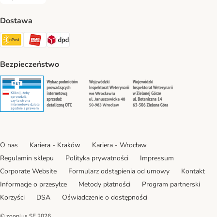
Za pobraniem Payment Method
Dostawa
Paczkomat® Shipping Method
ORLEN Paczka Shipping Method
DPD Shipping Method
Bezpieczeństwo
Security
Security
Security
Security
O nas
Kariera - Kraków
Kariera - Wrocław
Regulamin sklepu
Polityka prywatności
Impressum
Corporate Website
Formularz odstąpienia od umowy
Kontakt
Informacje o przesyłce
Metody płatności
Program partnerski
Korzyści
DSA
Oświadczenie o dostępności
© zooplus SE
2026