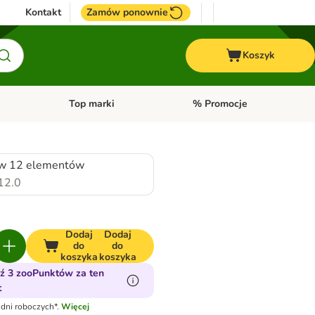
Kontakt
Zamów ponownie
Koszyk
Top marki
% Promocje
yka
u kategorii: Ptaki
Otwórz menu kategorii: Konie
Otwórz menu kategorii: Top m
w 12 elementów
12.0
Dodaj
Dodaj
do
do
koszyka
koszyka
ź 3 zooPunktów za ten
t
dni roboczych*.
Więcej