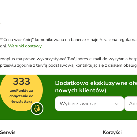
*"Cena wcześniej" komunikowana na banerze = najniższa cena regularna 
dni.
Warunki dostawy
zooplus ma prawo wykorzystywać Twój adres e-mail do wysyłania bezpo
przesyłu zgodnie z taryfą podstawową, kontaktując się z działem obsługi
333
Dodatkowo ekskluzywne ofer
nowych klientów)
zooPunkty za
dołączenie do
Newslettera
Wybierz zwierzę
Serwis
Korzyści