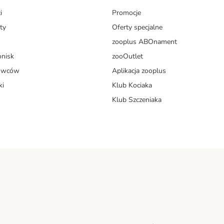
i
Promocje
ty
Oferty specjalne
zooplus ABOnament
onisk
zooOutlet
dowców
Aplikacja zooplus
ki
Klub Kociaka
Klub Szczeniaka