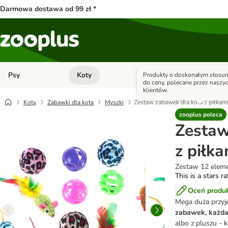
Darmowa dostawa od 99 zł *
Psy
Koty
Małe zwierzęta
Produkty o doskonałym stosun
Otwórz menu kategorii: Psy
Otwórz menu kategorii: Kot
do ceny, polecane przez naszy
klientów.
Koty
Zabawki dla kota
Myszki
Zestaw zabawek dla kota z piłkam
zooplus poleca
Zestaw
z piłk
Zestaw 12 elem
This is a stars r
Oceń produ
Mega duża przyj
zabawek, każda
albo z pluszu - k