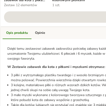
zabawek dla kota z piłkami
kolorowymi piórkami
i myszkami
Zestaw 12 elementów
1 szt.
Opis produktu
Opinie
Dzięki temu zestawowi zabawek zadowolisz potrzebę zabawy każde
urozmaicenie Twojemu ulubieńcowi. 6 piłeczek i 6 myszek, każde w
swojego faworyta.
W Zestawie zabawek dla kota z piłkami i myszkami otrzymasz:
3 piłki z wytrzymałego plastiku twardego i z wesoło brzmiącym
można polować. Powierzchnia wierzchnia dzięki otwartym rowkom
3 kolejne, materiałowe piłki o różnych wzorach dzikich kotów. 
jednej chwili skupi na sobie całą uwagę Twojego kota.
3 małe myszki wykonane z kolorowego tworzywa sztucznego z 
które pobudzi kota do zabawy wspólnie z grzechotką.
Także dla kotów lubiących się przytulać coś znajdzie się: 3 mięk