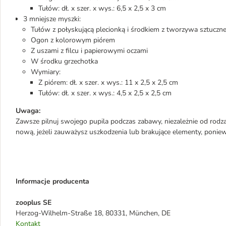
Tułów: dł. x szer. x wys.: 6,5 x 2,5 x 3 cm
3 mniejsze myszki:
Tułów z połyskującą plecionką i środkiem z tworzywa sztuczn
Ogon z kolorowym piórem
Z uszami z filcu i papierowymi oczami
W środku grzechotka
Wymiary:
Z piórem: dł. x szer. x wys.: 11 x 2,5 x 2,5 cm
Tułów: dł. x szer. x wys.: 4,5 x 2,5 x 2,5 cm
Uwaga:
Zawsze pilnuj swojego pupila podczas zabawy, niezależnie od rodza
nową, jeżeli zauważysz uszkodzenia lub brakujące elementy, ponie
Informacje producenta
zooplus SE
Herzog-Wilhelm-Straße 18, 80331, München, DE
Kontakt