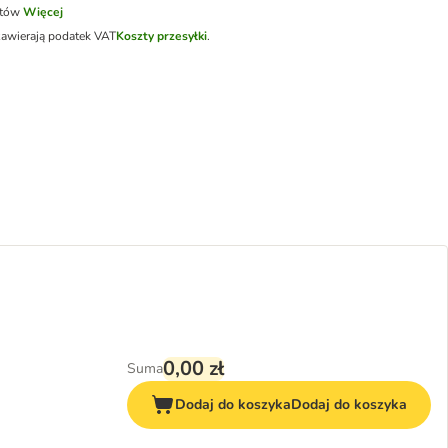
otów
Więcej
zawierają podatek VAT
Koszty przesyłki
.
0,00 zł
Suma
Dodaj do koszyka
Dodaj do koszyka