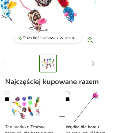
Duża ilość zabawek w zestawie.
Najczęściej kupowane razem
Zestaw zabawek dla kota z piłkami i myszkami
Wędka dla kota z kolorowymi pió
Ten produkt
:
Zestaw
Wędka dla kota z