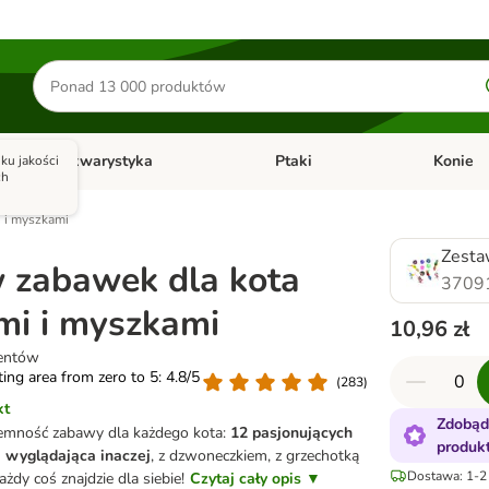
Szukaj
produktów
Akwarystyka
Ptaki
Konie
ku jakości
y
Otwórz menu kategorii: Małe zwierzęta
Otwórz menu kategorii: Akwaryst
Otwórz men
ch
i i myszkami
Zesta
 zabawek dla kota
3709
ami i myszkami
10,96 zł
entów
ating area from zero to 5: 4.8/5
(
283
)
kt
Zdobąd
emność zabawy dla każdego kota:
12 pasjonujących
produk
 wyglądająca inaczej
, z dzwoneczkiem, z grzechotką
Dostawa: 1-2 
ażdy coś znajdzie dla siebie!
Czytaj cały opis ▼