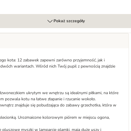
Pokaż szczegóły
go kota: 12 zabawek zapewni zarówno przyjemność, jak i
 dwóch wariantach. Wśród nich Twój pupil z pewnością znajdzie
 dzwoneczkiem ukrytym we wnętrzu są idealnymi piłkami, na które
 pozwala kotu na łatwe złapanie i rzucanie wokoło.
Wewnątrz znajduje się pobudzająca do zabawy grzechotka, która w
plecionką. Urozmaicone kolorowym piórem w miejscu ogona,
kie pluszowe myszki w lamparcie plamki, mają duże uszy i