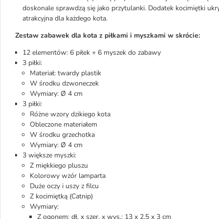
doskonale sprawdzą się jako przytulanki. Dodatek kocimiętki ukr
atrakcyjna dla każdego kota.
Zestaw zabawek dla kota z piłkami i myszkami w skrócie:
12 elementów: 6 piłek + 6 myszek do zabawy
3 piłki:
Materiał: twardy plastik
W środku dzwoneczek
Wymiary: Ø 4 cm
3 piłki:
Różne wzory dzikiego kota
Obleczone materiałem
W środku grzechotka
Wymiary: Ø 4 cm
3 większe myszki:
Z miękkiego pluszu
Kolorowy wzór lamparta
Duże oczy i uszy z filcu
Z kocimiętką (Catnip)
Wymiary:
Z ogonem: dł. x szer. x wys.: 13 x 2,5 x 3 cm