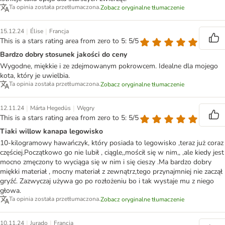
Ta opinia została przetłumaczona.
Zobacz oryginalne tłumaczenie
|
|
15.12.24
Élise
Francja
This is a stars rating area from zero to 5: 5/5
Bardzo dobry stosunek jakości do ceny
Wygodne, miękkie i ze zdejmowanym pokrowcem. Idealne dla mojego
kota, który je uwielbia.
Ta opinia została przetłumaczona.
Zobacz oryginalne tłumaczenie
|
|
12.11.24
Márta Hegedüs
Węgry
This is a stars rating area from zero to 5: 5/5
Tiaki willow kanapa legowisko
10-kilogramowy hawańczyk, który posiada to legowisko ,teraz już coraz
częściej.Początkowo go nie lubił , ciągle,,mościł się w nim,, ,ale kiedy jest
mocno zmęczony to wyciąga się w nim i się cieszy .Ma bardzo dobry
miękki materiał , mocny materiał z zewnątrz,tego przynajmniej nie zaczął
gryźć. Zazwyczaj używa go po rozłożeniu bo i tak wystaje mu z niego
głowa.
Ta opinia została przetłumaczona.
Zobacz oryginalne tłumaczenie
|
|
10.11.24
Jurado
Francja