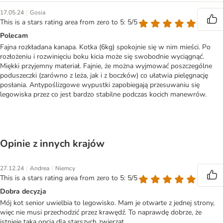
|
17.05.24
Gosia
This is a stars rating area from zero to 5: 5/5
Polecam
Fajna rozkładana kanapa. Kotka (6kg) spokojnie się w nim mieści. Po
rozłożeniu i rozwinięciu boku kicia może się swobodnie wyciągnąć.
Miękki przyjemny materiał. Fajnie, że można wyjmować poszczególne
poduszeczki (zarówno z leża, jak i z boczków) co ułatwia pielęgnację
posłania. Antypoślizgowe wypustki zapobiegają przesuwaniu się
legowiska przez co jest bardzo stabilne podczas kocich manewrów.
Opinie z innych krajów
|
|
27.12.24
Andrea
Niemcy
This is a stars rating area from zero to 5: 5/5
Dobra decyzja
Mój kot senior uwielbia to legowisko. Mam je otwarte z jednej strony,
więc nie musi przechodzić przez krawędź. To naprawdę dobrze, że
istnieje taka opcja dla starszych zwierząt.