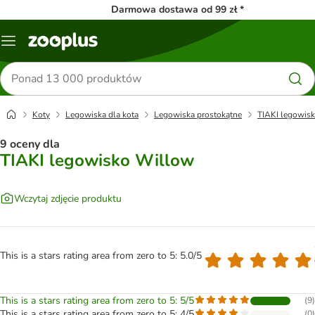
Darmowa dostawa od 99 zł *
Menu
Szukaj
produktów
Koty
Legowiska dla kota
Legowiska prostokątne
TIAKI legowis
9 oceny dla
TIAKI legowisko Willow
Wczytaj zdjęcie produktu
This is a stars rating area from zero to 5: 5.0/5
This is a stars rating area from zero to 5: 5/5
(
9
)
This is a stars rating area from zero to 5: 4/5
(
0
)