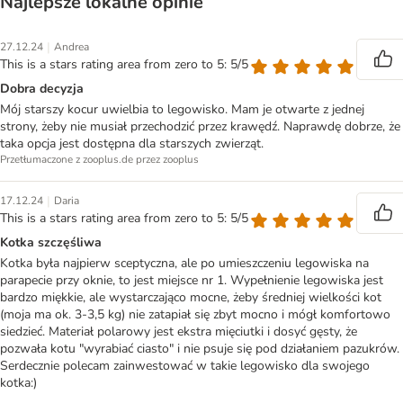
Najlepsze lokalne opinie
|
27.12.24
Andrea
This is a stars rating area from zero to 5: 5/5
Dobra decyzja
Mój starszy kocur uwielbia to legowisko. Mam je otwarte z jednej
strony, żeby nie musiał przechodzić przez krawędź. Naprawdę dobrze, że
taka opcja jest dostępna dla starszych zwierząt.
Przetłumaczone z zooplus.de przez zooplus
|
17.12.24
Daria
This is a stars rating area from zero to 5: 5/5
Kotka szczęśliwa
Kotka była najpierw sceptyczna, ale po umieszczeniu legowiska na
parapecie przy oknie, to jest miejsce nr 1. Wypełnienie legowiska jest
bardzo miękkie, ale wystarczająco mocne, żeby średniej wielkości kot
(moja ma ok. 3-3,5 kg) nie zatapiał się zbyt mocno i mógł komfortowo
siedzieć. Materiał polarowy jest ekstra mięciutki i dosyć gęsty, że
pozwała kotu "wyrabiać ciasto" i nie psuje się pod działaniem pazukrów.
Serdecznie polecam zainwestować w takie legowisko dla swojego
kotka:)