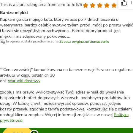
1
This is a stars rating area from zero to 5: 5/5
Bardzo miękki
Kupiłam go dla mojego kota, który wracał po 7 dniach leczenia u
weterynarza, bardzo osłabiony,otworzyłam przód ,mógł po prostu wejść
i łatwo się ułożyć ,byłam zachwycona . Bardzo dobry produkt ,jest
miękki, i ma zdejmowany pokrowiec ...
Ta opinia została przetłumaczona.
Zobacz oryginalne tłumaczenie
*"Cena wcześniej" komunikowana na banerze = najniższa cena regularna
artykułu w ciągu ostatnich 30
dni.
Warunki dostawy
zooplus ma prawo wykorzystywać Twój adres e-mail do wysyłania
bezpośrednich ofert dotyczących własnych, podobnych produktów lub
usług. W każdej chwili możesz wyrazić sprzeciw, ponosząc jedynie
koszty przesyłu zgodnie z taryfą podstawową, kontaktując się z działem
obsługi klienta zooplus. Więcej informacji znajdziesz w naszej
Polityka
prywatności