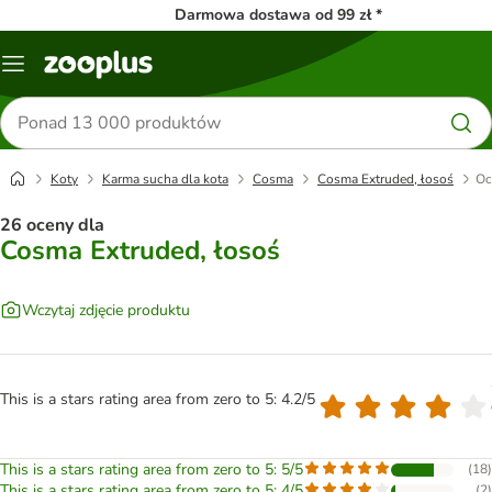
Darmowa dostawa od 99 zł *
Menu
Szukaj
produktów
Koty
Karma sucha dla kota
Cosma
Cosma Extruded, łosoś
Oc
26 oceny dla
Cosma Extruded, łosoś
Wczytaj zdjęcie produktu
This is a stars rating area from zero to 5: 4.2/5
This is a stars rating area from zero to 5: 5/5
(
18
)
This is a stars rating area from zero to 5: 4/5
(
2
)