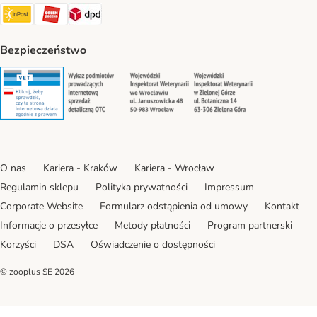
Paczkomat® Shipping Method
ORLEN Paczka Shipping Method
DPD Shipping Method
Bezpieczeństwo
Security
Security
Security
Security
O nas
Kariera - Kraków
Kariera - Wrocław
Regulamin sklepu
Polityka prywatności
Impressum
Corporate Website
Formularz odstąpienia od umowy
Kontakt
Informacje o przesyłce
Metody płatności
Program partnerski
Korzyści
DSA
Oświadczenie o dostępności
© zooplus SE
2026