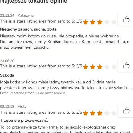
Najlepsze lokalne opinie
|
23.12.24
Katarzyna
This is a stars rating area from zero to 5: 3/5
Nieładny zapach, sucha, zbita
Niestety moim kotom do gustu nie przypadła, a nie są wybredne.
Dostaną też różną karmy. Kupiłam kurczaka. Karma jest sucha i zbita, o
mało przyjemnym zapachu.
24.06.20
This is a stars rating area from zero to 5: 3/5
Szkoda
Moja kotka w końcu miała ładny, twardy kał, a od 3. dnia nagle
przestała tolerować karmę i zwymiotowała. To takie strasznie szkoda......
Przetłumaczone z zooplus.de przez zooplus
|
08.12.18
Vicky
This is a stars rating area from zero to 5: 3/5
Trzeba się przyzwyczaić.
To, co przemawia za tym karmą, to jej jakość (ekologiczna) oraz
produkcja bez testów na zwierzętach. Jednak trzeba jej podawać więcej