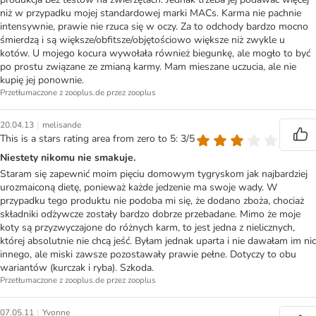
niż w przypadku mojej standardowej marki MACs. Karma nie pachnie
intensywnie, prawie nie rzuca się w oczy. Za to odchody bardzo mocno
śmierdzą i są większe/obfitsze/objętościowo większe niż zwykle u
kotów. U mojego kocura wywołała również biegunkę, ale mogło to być
po prostu związane ze zmianą karmy. Mam mieszane uczucia, ale nie
kupię jej ponownie.
Przetłumaczone z zooplus.de przez zooplus
|
20.04.13
melisande
This is a stars rating area from zero to 5: 3/5
Niestety nikomu nie smakuje.
Staram się zapewnić moim pięciu domowym tygryskom jak najbardziej
urozmaiconą dietę, ponieważ każde jedzenie ma swoje wady. W
przypadku tego produktu nie podoba mi się, że dodano zboża, chociaż
składniki odżywcze zostały bardzo dobrze przebadane. Mimo że moje
koty są przyzwyczajone do różnych karm, to jest jedna z nielicznych,
której absolutnie nie chcą jeść. Byłam jednak uparta i nie dawałam im nic
innego, ale miski zawsze pozostawały prawie pełne. Dotyczy to obu
wariantów (kurczak i ryba). Szkoda.
Przetłumaczone z zooplus.de przez zooplus
|
07.05.11
Yvonne