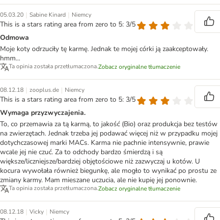
|
|
05.03.20
Sabine Kinard
Niemcy
This is a stars rating area from zero to 5: 3/5
Odmowa
Moje koty odrzuciły tę karmę. Jednak te mojej córki ją zaakceptowały.
hmm...
Ta opinia została przetłumaczona.
Zobacz oryginalne tłumaczenie
|
|
08.12.18
zooplus.de
Niemcy
This is a stars rating area from zero to 5: 3/5
Wymaga przyzwyczajenia.
To, co przemawia za tą karmą, to jakość (Bio) oraz produkcja bez testów
na zwierzętach. Jednak trzeba jej podawać więcej niż w przypadku mojej
dotychczasowej marki MACs. Karma nie pachnie intensywnie, prawie
wcale jej nie czuć. Za to odchody bardzo śmierdzą i są
większe/liczniejsze/bardziej objętościowe niż zazwyczaj u kotów. U
kocura wywołała również biegunkę, ale mogło to wynikać po prostu ze
zmiany karmy. Mam mieszane uczucia, ale nie kupię jej ponownie.
Ta opinia została przetłumaczona.
Zobacz oryginalne tłumaczenie
|
|
08.12.18
Vicky
Niemcy