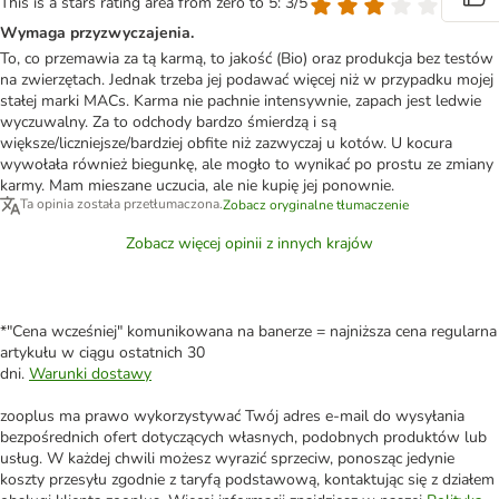
This is a stars rating area from zero to 5: 3/5
Wymaga przyzwyczajenia.
To, co przemawia za tą karmą, to jakość (Bio) oraz produkcja bez testów
na zwierzętach. Jednak trzeba jej podawać więcej niż w przypadku mojej
stałej marki MACs. Karma nie pachnie intensywnie, zapach jest ledwie
wyczuwalny. Za to odchody bardzo śmierdzą i są
większe/liczniejsze/bardziej obfite niż zazwyczaj u kotów. U kocura
wywołała również biegunkę, ale mogło to wynikać po prostu ze zmiany
karmy. Mam mieszane uczucia, ale nie kupię jej ponownie.
Ta opinia została przetłumaczona.
Zobacz oryginalne tłumaczenie
Zobacz więcej opinii z innych krajów
*"Cena wcześniej" komunikowana na banerze = najniższa cena regularna
artykułu w ciągu ostatnich 30
dni.
Warunki dostawy
zooplus ma prawo wykorzystywać Twój adres e-mail do wysyłania
bezpośrednich ofert dotyczących własnych, podobnych produktów lub
usług. W każdej chwili możesz wyrazić sprzeciw, ponosząc jedynie
koszty przesyłu zgodnie z taryfą podstawową, kontaktując się z działem