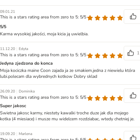
09.01.21
This is a stars rating area from zero to 5: 5/5
5/5
Karma wysokiej jakości, moja kicia ją uwielbia.
|
11.12.20
Edyta
1
This is a stars rating area from zero to 5: 5/5
Jedyna zjedzona do konca
Moja kociczka maine Coon zajada ja ze smakiem.jedna z niewielu która
lubi.polecam dla wybrednych kotkow Dobry sklad
|
26.09.20
Dominika
This is a stars rating area from zero to 5: 5/5
Super jakosc
Swietna jakosc karmy, niestety kawalki troche duze jak dla mojego
kotka (4 miesiace) i musze mu widelcem rozdziabac, wtedy chetniej je.
|
19.09.20
Marlena
This is a stars rating area from zero to 5: 5/5