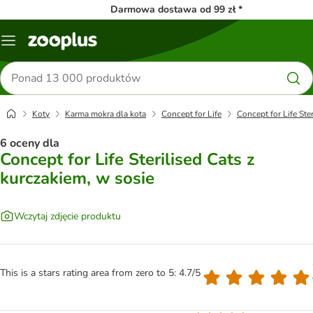
Darmowa dostawa od 99 zł *
Menu
Szukaj
produktów
Koty
Karma mokra dla kota
Concept for Life
Concept for Life Ste
6 oceny dla
Concept for Life Sterilised Cats z
kurczakiem, w sosie
Wczytaj zdjęcie produktu
This is a stars rating area from zero to 5: 4.7/5