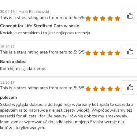
|
30.04.19
Marek Boczkowski
This is a stars rating area from zero to 5: 5/5
Concept for Life Sterilised Cats w sosie
Kociak je ze smakiem i to jest najlepsza recenzja.
15.10.17
This is a stars rating area from zero to 5: 5/5
Bardzo dobra
Kot chętnie zjada karmę.
11.10.17
This is a stars rating area from zero to 5: 5/5
polecam
Skład wygląda dobrze, a do tego mój wybredny kot zjada te saszetki z
apetytem (a to naprawdę nie jest częsty widok). Wypróbowaliśmy też
saszetki for all cats i for life beauty i równie dobrze mu smakowały.
Mam zamiar wprowadzić do jadłospisu mojego Franka wersję dla
kotów sterylizowanych.