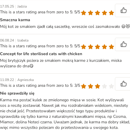
|
17.05.25
Jadzia
This is a stars rating area from zero to 5: 5/5
Smaczna karma
Mój kot ze smakiem zjadł całą saszetkę, wreszcie coś zasmakowało 😃😻
|
06.08.24
Izabela
This is a stars rating area from zero to 5: 5/5
Concept for life sterilised cats with chicken
Moj brytyjczyk pożera ze smakiem mokrą karme z kurczakiem, miska
wylizana do dna😋
|
11.09.22
Agnieszka
This is a stars rating area from zero to 5: 3/5
Nie sprawdziły się
Karma ma postać kulek ze zmielonego mięsa w sosie. Kot wylizywali
sos a resztę zostawiał. Nawet jak mu rozdrabniałam widelcem, niestety
nie chciał jeść. Przetestowałam większość tego typu produktów i
sprawdziła się tylko karma z naturalnymi kawałkami mięsa, np Cosma,
Miamor, dolina Noteci czarna. Uważam jednak, że karma ma dobry skład,
więc mimo wszystko polecam do przetestowania u swojego kota.