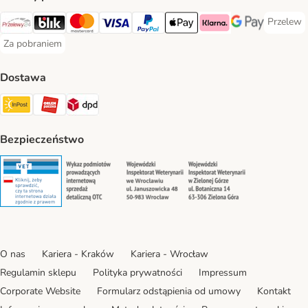
Przelew
Przelew 
Przelewy24 Payment Method
Blik Payment Method
MasterCard Payment Method
Visa Payment Method
PayPal Payment Method
Apple Pay Payment Method
Klarna Payment Method
Google Pay Paym
Za pobraniem
Za pobraniem Payment Method
Dostawa
Paczkomat® Shipping Method
ORLEN Paczka Shipping Method
DPD Shipping Method
Bezpieczeństwo
Security
Security
Security
Security
O nas
Kariera - Kraków
Kariera - Wrocław
Regulamin sklepu
Polityka prywatności
Impressum
Corporate Website
Formularz odstąpienia od umowy
Kontakt