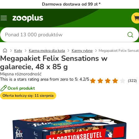
Darmowa dostawa od 99 zł *
Menu
Szukaj
produktów
Koty
Karma mokra dla kota
Karmy rybne
Megapakiet Felix Sensat
Megapakiet Felix Sensations w
galarecie, 48 x 85 g
Mięsna różnorodność
This is a stars rating area from zero to 5: 4.2/5
(
322
)
Oceń produkt
Oferta kończy się: 11 sierpnia