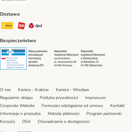
Za pobraniem Payment Method
Dostawa
Paczkomat® Shipping Method
ORLEN Paczka Shipping Method
DPD Shipping Method
Bezpieczeństwo
Security
Security
Security
Security
O nas
Kariera - Kraków
Kariera - Wrocław
Regulamin sklepu
Polityka prywatności
Impressum
Corporate Website
Formularz odstąpienia od umowy
Kontakt
Informacje o przesyłce
Metody płatności
Program partnerski
Korzyści
DSA
Oświadczenie o dostępności