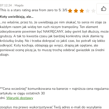
|
07.12.24
Magda
This is a stars rating area from zero to 5: 3/5
Koty uwielbiają, ale...
...no właśnie, przez to, że uwielbiają po nim skakać, to serce mi staje za
każdym razem jak widzę ten ruch niczym trampoliny. Ten element
zdecydowanie powinien być NAKRĘCANY, żeby gwint był dłuższy, może
grubszy. A tak to kwestia czasu jak bardziej konkretny skok złamie tę
króciutką śrubę. No i trzeba dokręcać co jakiś czas, bo potrafi się lekko
odkręcić. Koty kochaja, oblepiają go wręcz, drapią jak opętane, ale
ponieważ ocenę piszę ja, to muszę trochę odebrać gwiazdek za średni
dizajn.
*"Cena wcześniej" komunikowana na banerze = najniższa cena regularna
artykułu w ciągu ostatnich 30
dni.
Warunki dostawy
zooplus ma prawo wykorzystywać Twój adres e-mail do wysyłania