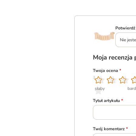
Potwierdź
Nie jes
Moja recenzja
Twoja ocena
*
1
2
3
4
5
słaby
bard
Tytuł artykułu
*
Twój komentarz
*