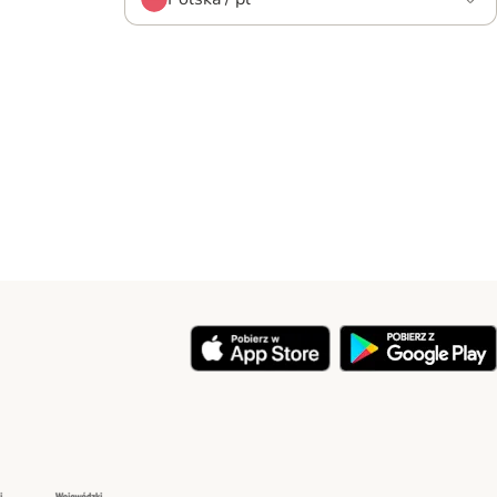
y
Security
Security