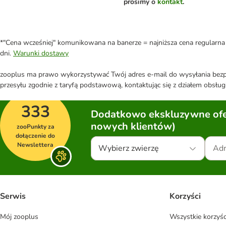
prosimy o
kontakt
.
*"Cena wcześniej" komunikowana na banerze = najniższa cena regularna 
dni.
Warunki dostawy
zooplus ma prawo wykorzystywać Twój adres e-mail do wysyłania bezpo
przesyłu zgodnie z taryfą podstawową, kontaktując się z działem obsługi
333
Dodatkowo ekskluzywne ofer
nowych klientów)
zooPunkty za
dołączenie do
Newslettera
Wybierz zwierzę
Serwis
Korzyści
Mój zooplus
Wszystkie korzyśc