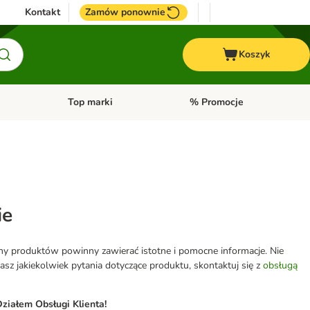
Kontakt
Zamów ponownie
Koszyk
Top marki
% Promocje
yka
u kategorii: Ptaki
Otwórz menu kategorii: Konie
Otwórz menu kategorii: Top m
ie
eny produktów powinny zawierać istotne i pomocne informacje. Nie
z jakiekolwiek pytania dotyczące produktu, skontaktuj się z
obsługą
ziałem Obsługi Klienta!