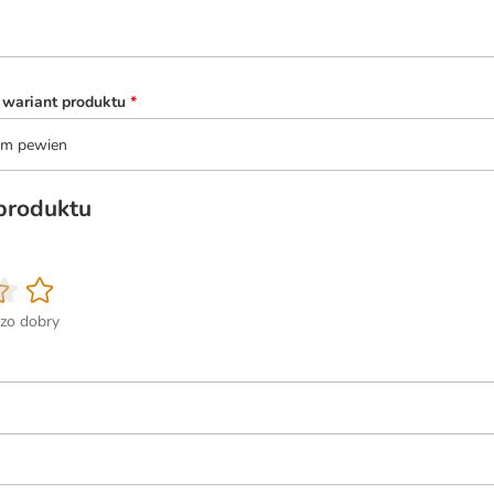
 wariant produktu
*
tem pewien
 produktu
zo dobry