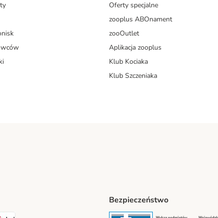
ty
Oferty specjalne
zooplus ABOnament
onisk
zooOutlet
dowców
Aplikacja zooplus
ki
Klub Kociaka
Klub Szczeniaka
Bezpieczeństwo
t® Shipping Method
LEN Paczka Shipping Method
DPD Shipping Method
Security
Securit