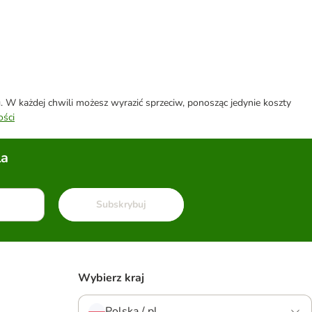
W każdej chwili możesz wyrazić sprzeciw, ponosząc jedynie koszty
ości
la
Subskrybuj
Wybierz kraj
Polska / pl