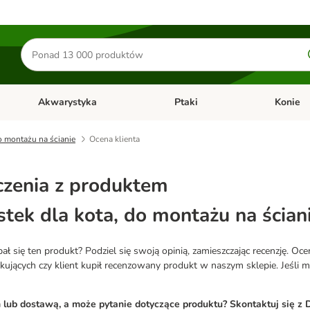
Szukaj
produktów
Akwarystyka
Ptaki
Konie
y
Otwórz menu kategorii: Małe zwierzęta
Otwórz menu kategorii: Akwaryst
Otwórz men
o montażu na ścianie
Ocena klienta
zenia z produktem
tek dla kota, do montażu na ścian
 się ten produkt? Podziel się swoją opinią, zamieszczając recenzję. Oc
ących czy klient kupił recenzowany produkt w naszym sklepie. Jeśli mas
ub dostawą, a może pytanie dotyczące produktu? Skontaktuj się z D