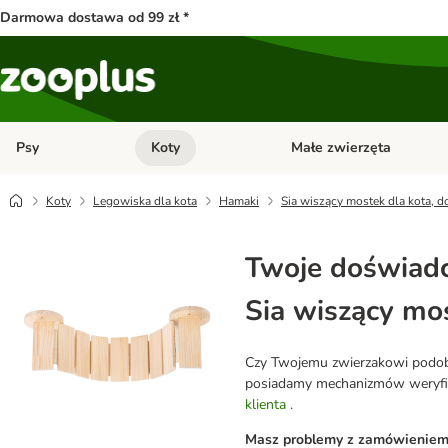
Darmowa dostawa od 99 zł *
Psy
Koty
Małe zwierzęta
Otwórz menu kategorii: Psy
Otwórz menu kategorii: Kot
Koty
Legowiska dla kota
Hamaki
Sia wiszący mostek dla kota, d
Twoje doświadc
Sia wiszący mos
Czy Twojemu zwierzakowi podobał
posiadamy mechanizmów weryfikuj
klienta
.
Masz problemy z zamówieniem l