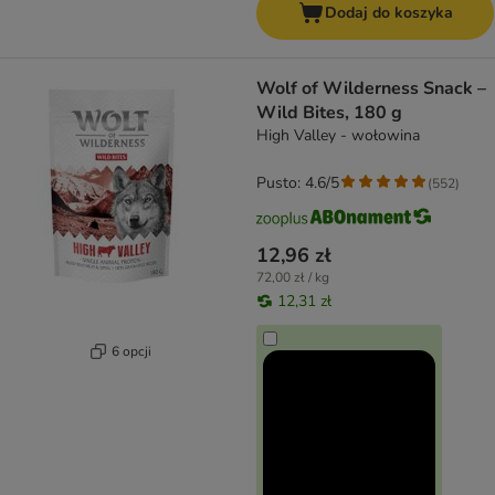
Dodaj do koszyka
Wolf of Wilderness Snack –
Wild Bites, 180 g
High Valley - wołowina
Pusto: 4.6/5
(
552
)
12,96 zł
72,00 zł / kg
12,31 zł
6 opcji