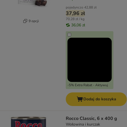
pojedynczo
42,88 zł
37,96 zł
70,28 zł / kg
9 opcji
36,06 zł
-5% Extra Rabat - Aktywuj
Dodaj do koszyka
Rocco Classic, 6 x 400 g
Wołowina i kurczak