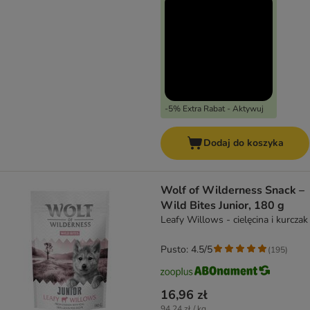
-5% Extra Rabat - Aktywuj
Dodaj do koszyka
Wolf of Wilderness Snack –
Wild Bites Junior, 180 g
Leafy Willows - cielęcina i kurczak
Pusto: 4.5/5
(
195
)
16,96 zł
94,24 zł / kg