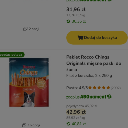
31,96 zł
17,76 zł / kg
30,36 zł
2 opcji
Dodaj do koszyka
ooplus poleca
Pakiet Rocco Chings
Originals mięsne paski do
żucia
Filet z kurczaka, 2 x 250 g
Pusto: 4.9/5
(
2997
)
pojedynczo
45,92 zł
42,96 zł
85,92 zł / kg
40,81 zł
16 opcji