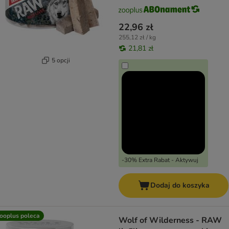
22,96 zł
255,12 zł / kg
21,81 zł
5 opcji
-30% Extra Rabat - Aktywuj
Dodaj do koszyka
ooplus poleca
Wolf of Wilderness - RAW