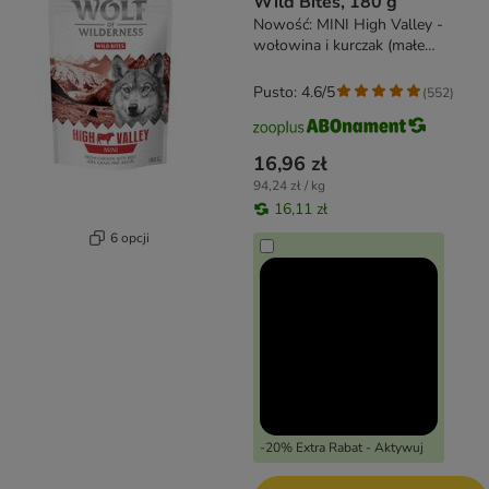
Wild Bites, 180 g
Nowość: MINI High Valley -
wołowina i kurczak (małe
kosteczki)
Pusto: 4.6/5
(
552
)
16,96 zł
94,24 zł / kg
16,11 zł
6 opcji
-20% Extra Rabat - Aktywuj