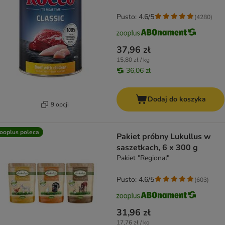
Pusto: 4.6/5
(
4280
)
37,96 zł
15,80 zł / kg
36,06 zł
Dodaj do koszyka
9 opcji
ooplus poleca
Pakiet próbny Lukullus w
saszetkach, 6 x 300 g
Pakiet "Regional"
Pusto: 4.6/5
(
603
)
31,96 zł
17,76 zł / kg