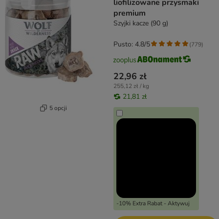
liofilizowane przysmaki
premium
Szyjki kacze (90 g)
Pusto: 4.8/5
(
779
)
22,96 zł
255,12 zł / kg
21,81 zł
5 opcji
-10% Extra Rabat - Aktywuj