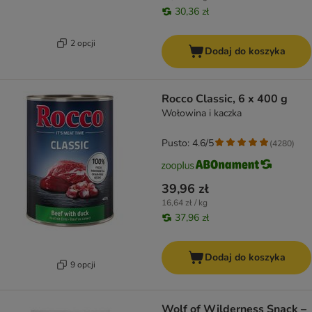
30,36 zł
2 opcji
Dodaj do koszyka
Rocco Classic, 6 x 400 g
Wołowina i kaczka
Pusto: 4.6/5
(
4280
)
39,96 zł
16,64 zł / kg
37,96 zł
Dodaj do koszyka
9 opcji
Wolf of Wilderness Snack –