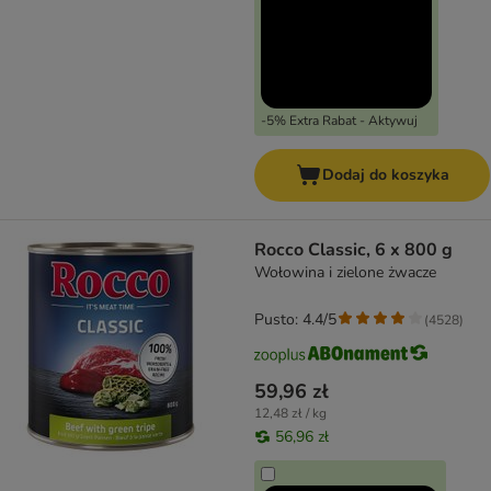
-5% Extra Rabat - Aktywuj
Dodaj do koszyka
Rocco Classic, 6 x 800 g
Wołowina i zielone żwacze
Pusto: 4.4/5
(
4528
)
59,96 zł
12,48 zł / kg
56,96 zł