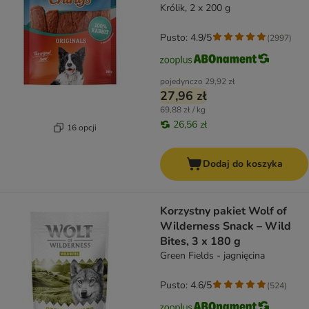
Królik, 2 x 200 g
Pusto: 4.9/5
(
2997
)
pojedynczo
29,92 zł
27,96 zł
69,88 zł / kg
26,56 zł
16 opcji
Dodaj do koszyka
Korzystny pakiet Wolf of
Wilderness Snack – Wild
Bites, 3 x 180 g
Green Fields - jagnięcina
Pusto: 4.6/5
(
524
)