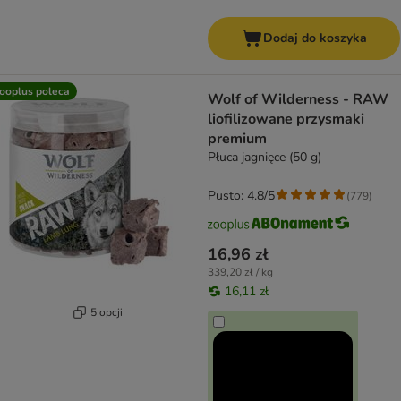
Dodaj do koszyka
ooplus poleca
Wolf of Wilderness - RAW
liofilizowane przysmaki
premium
Płuca jagnięce (50 g)
Pusto: 4.8/5
(
779
)
16,96 zł
339,20 zł / kg
16,11 zł
5 opcji