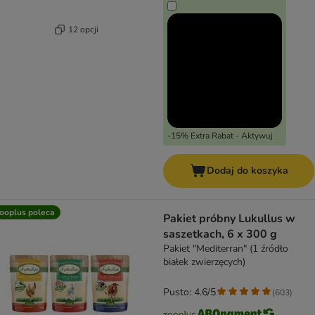
12 opcji
-15% Extra Rabat - Aktywuj
Dodaj do koszyka
ooplus poleca
Pakiet próbny Lukullus w
saszetkach, 6 x 300 g
Pakiet "Mediterran" (1 źródło
białek zwierzęcych)
Pusto: 4.6/5
(
603
)