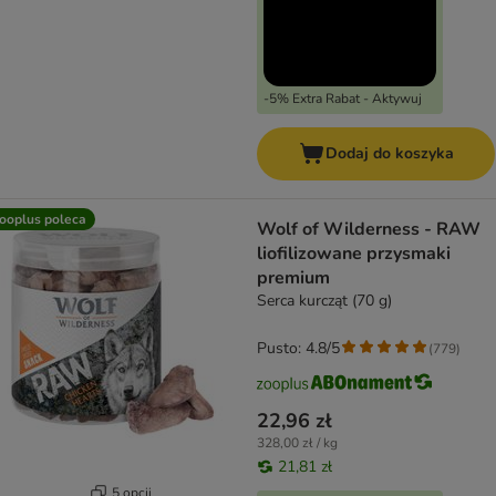
-5% Extra Rabat - Aktywuj
Dodaj do koszyka
ooplus poleca
Wolf of Wilderness - RAW
liofilizowane przysmaki
premium
Serca kurcząt (70 g)
Pusto: 4.8/5
(
779
)
22,96 zł
328,00 zł / kg
21,81 zł
5 opcji