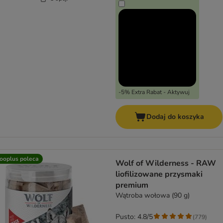
-5% Extra Rabat - Aktywuj
Dodaj do koszyka
ooplus poleca
Wolf of Wilderness - RAW
liofilizowane przysmaki
premium
Wątroba wołowa (90 g)
Pusto: 4.8/5
(
779
)