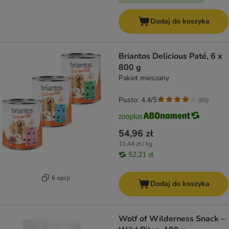
Dodaj do koszyka
Briantos Delicious Paté, 6 x
800 g
Pakiet mieszany
Pusto: 4.4/5
(
65
)
54,96 zł
11,44 zł / kg
52,21 zł
6 opcji
Dodaj do koszyka
Wolf of Wilderness Snack –