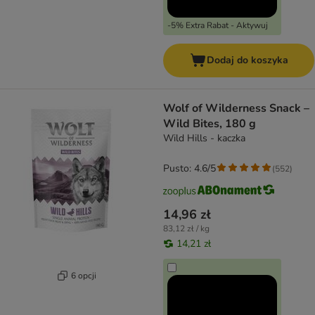
-5% Extra Rabat - Aktywuj
Dodaj do koszyka
Wolf of Wilderness Snack –
Wild Bites, 180 g
Wild Hills - kaczka
Pusto: 4.6/5
(
552
)
14,96 zł
83,12 zł / kg
14,21 zł
6 opcji