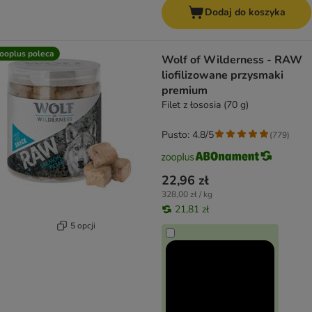
Dodaj do koszyka
ooplus poleca
Wolf of Wilderness - RAW
liofilizowane przysmaki
premium
Filet z łososia (70 g)
Pusto: 4.8/5
(
779
)
22,96 zł
328,00 zł / kg
21,81 zł
5 opcji