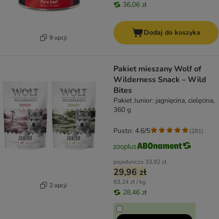
36,06 zł
Dodaj do koszyka
9 opcji
Pakiet mieszany Wolf of
Wilderness Snack – Wild
Bites
Pakiet Junior: jagnięcina, cielęcina,
360 g
Pusto: 4.6/5
(
281
)
pojedynczo
33,92 zł
29,96 zł
83,24 zł / kg
2 opcji
28,46 zł