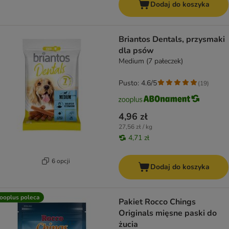
Dodaj do koszyka
Briantos Dentals, przysmaki
dla psów
Medium (7 pałeczek)
Pusto: 4.6/5
(
19
)
4,96 zł
27,56 zł / kg
4,71 zł
6 opcji
Dodaj do koszyka
ooplus poleca
Pakiet Rocco Chings
Originals mięsne paski do
żucia