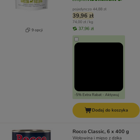
pojedynczo
44,88 zł
39,96 zł
74,00 zł / kg
37,96 zł
9 opcji
-5% Extra Rabat - Aktywuj
Dodaj do koszyka
Rocco Classic, 6 x 400 g
Wołowina i mięso z dzika