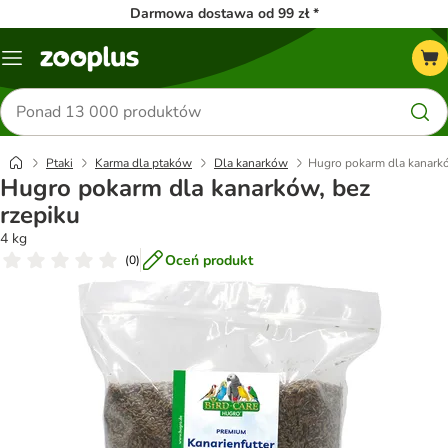
Darmowa dostawa od 99 zł *
Menu
Szukaj
produktów
Ptaki
Karma dla ptaków
Dla kanarków
Hugro pokarm dla kanarkó
Hugro pokarm dla kanarków, bez
rzepiku
4 kg
Oceń produkt
(
0
)