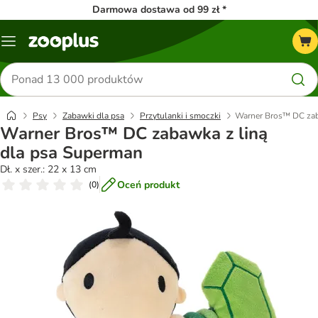
Darmowa dostawa od 99 zł *
Menu
Szukaj
produktów
Psy
Zabawki dla psa
Przytulanki i smoczki
Warner Bros™ DC zab
Warner Bros™ DC zabawka z liną
dla psa Superman
Dł. x szer.: 22 x 13 cm
Oceń produkt
(
0
)