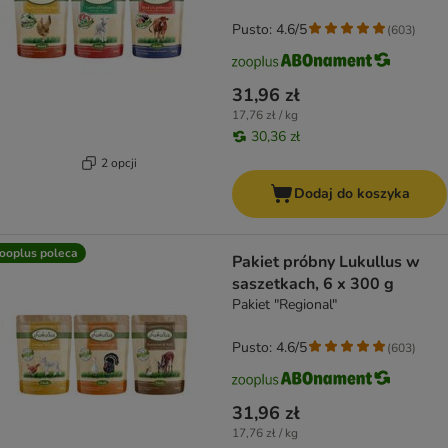
Pusto: 4.6/5
(
603
)
31,96 zł
17,76 zł / kg
30,36 zł
2 opcji
Dodaj do koszyka
ooplus poleca
Pakiet próbny Lukullus w
saszetkach, 6 x 300 g
Pakiet "Regional"
Pusto: 4.6/5
(
603
)
31,96 zł
17,76 zł / kg