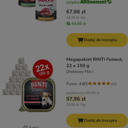
67,96 zł
14,16 zł / kg
64,56 zł
Dodaj do koszyka
Megapakiet RINTI Feinest,
22 x 150 g
Drobiowy Mix I
Pusto: 4.8/5
(
50
)
pojedynczo
103,92 zł
97,96 zł
29,68 zł / kg
Dodaj do koszyka
4 opcji