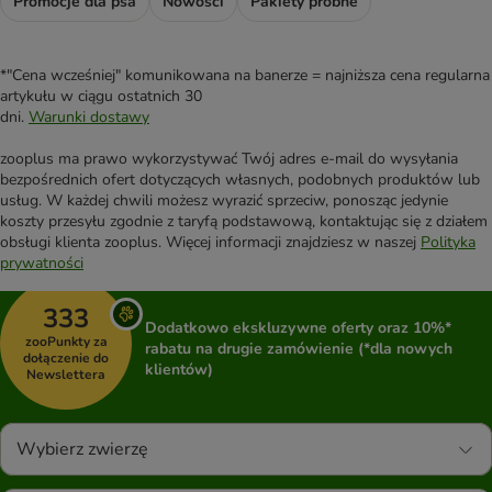
Promocje dla psa
Nowości
Pakiety próbne
*"Cena wcześniej" komunikowana na banerze = najniższa cena regularna
artykułu w ciągu ostatnich 30
dni.
Warunki dostawy
zooplus ma prawo wykorzystywać Twój adres e-mail do wysyłania
bezpośrednich ofert dotyczących własnych, podobnych produktów lub
usług. W każdej chwili możesz wyrazić sprzeciw, ponosząc jedynie
koszty przesyłu zgodnie z taryfą podstawową, kontaktując się z działem
obsługi klienta zooplus. Więcej informacji znajdziesz w naszej
Polityka
prywatności
333
Dodatkowo ekskluzywne oferty oraz 10%*
zooPunkty za
rabatu na drugie zamówienie (*dla nowych
dołączenie do
klientów)
Newslettera
Wybierz zwierzę