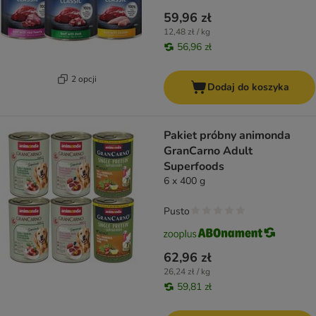
59,96 zł
12,48 zł / kg
56,96 zł
2 opcji
Dodaj do koszyka
Pakiet próbny animonda
GranCarno Adult
Superfoods
6 x 400 g
Pusto
62,96 zł
26,24 zł / kg
59,81 zł