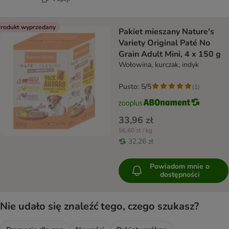
rodukt wyprzedany
Pakiet mieszany Nature's
Variety Original Paté No
Grain Adult Mini, 4 x 150 g
Wołowina, kurczak, indyk
Pusto: 5/5
(
1
)
33,96 zł
56,60 zł / kg
32,26 zł
Powiadom mnie o
dostępności
Nie udało się znaleźć tego, czego szukasz?