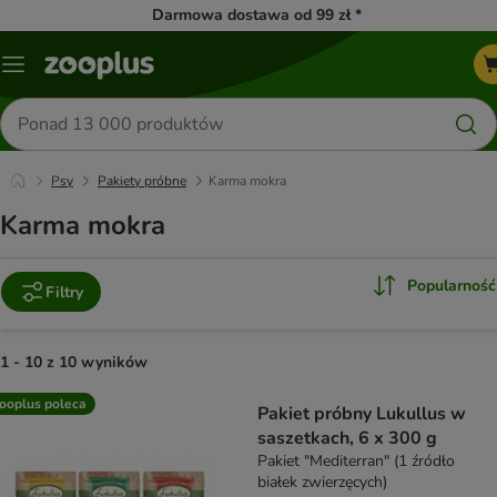
Darmowa dostawa od 99 zł *
Menu
Szukaj
produktów
Psy
Pakiety próbne
Karma mokra
Karma mokra
Popularność
Filtry
1 - 10 z 10 wyników
product items have been changed
ooplus poleca
Pakiet próbny Lukullus w
saszetkach, 6 x 300 g
Pakiet "Mediterran" (1 źródło
białek zwierzęcych)