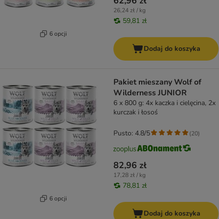
62,96 zł
26,24 zł / kg
59,81 zł
6 opcji
Dodaj do koszyka
Pakiet mieszany Wolf of
Wilderness JUNIOR
6 x 800 g: 4x kaczka i cielęcina, 2x
kurczak i łosoś
Pusto: 4.8/5
(
20
)
82,96 zł
17,28 zł / kg
78,81 zł
6 opcji
Dodaj do koszyka