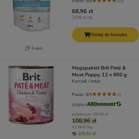
Pusto: 5/5
(
10
)
68,96 zł
23,00 zł / kg
Dodaj do koszyka
3 opcji
Megapakiet Brit Paté &
Meat Puppy, 12 x 800 g
Kurczak i indyk
Pusto: 5/5
(
1
)
pojedynczo
109,92 zł
108,96 zł
11,36 zł / kg
103,51 zł