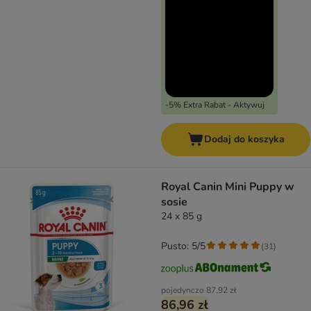
-5% Extra Rabat - Aktywuj
Dodaj do koszyka
Royal Canin Mini Puppy w
sosie
24 x 85 g
Pusto: 5/5
(
31
)
pojedynczo
87,92 zł
86,96 zł