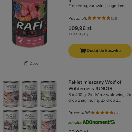
Z cielęciną, żurawiną i jagodami
Pusto: 5/5
(
14
)
109,96 zł
11,44 zł / kg
Dodaj do koszyka
2 opcji
Pakiet mieszany Wolf of
Wilderness JUNIOR
6 x 400 g: 2x drób z wołowiną, 2x
drób z jagnięciną, 2x drób z
wieprzowiną
Pusto: 4.8/5
(
20
)