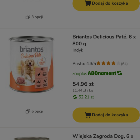
Dodaj do koszyka
3 opcji
Briantos Delicious Paté, 6 x
800 g
Indyk
Pusto: 4.3/5
(
64
)
54,96 zł
11,44 zł / kg
52,21 zł
6 opcji
Dodaj do koszyka
Wiejska Zagroda Dog, 6 x