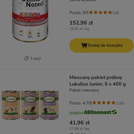
Pusto: 5/5
(
18
)
152,96 zł
15,92 zł / kg
Dodaj do koszyka
3 opcji
Mieszany pakiet próbny
Lukullus Junior, 6 x 400 g
Pakiet mieszany
Pusto: 4.7/5
(
133
)
41,96 zł
17,48 zł / kg