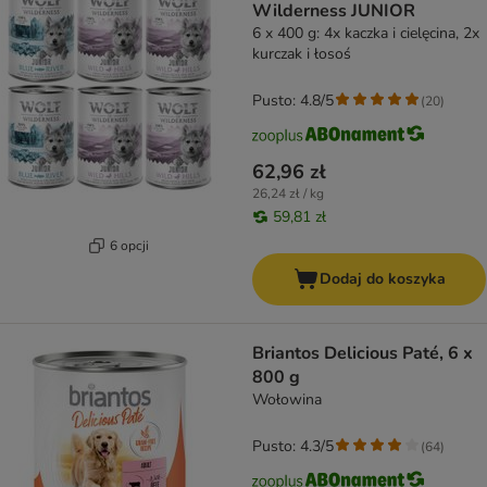
Wilderness JUNIOR
6 x 400 g: 4x kaczka i cielęcina, 2x
kurczak i łosoś
Pusto: 4.8/5
(
20
)
62,96 zł
26,24 zł / kg
59,81 zł
6 opcji
Dodaj do koszyka
Briantos Delicious Paté, 6 x
800 g
Wołowina
Pusto: 4.3/5
(
64
)