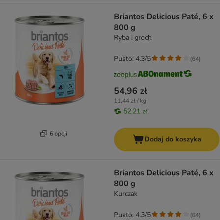
Briantos Delicious Paté, 6 x
800 g
Ryba i groch
Pusto: 4.3/5
(
64
)
54,96 zł
11,44 zł / kg
52,21 zł
6 opcji
Dodaj do koszyka
Briantos Delicious Paté, 6 x
800 g
Kurczak
Pusto: 4.3/5
(
64
)