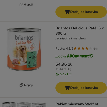
6 opcji
Dodaj do koszyka
Briantos Delicious Paté, 6 x
800 g
Jagnięcina i marchew
Pusto: 4.3/5
(
64
)
54,96 zł
11,44 zł / kg
52,21 zł
6 opcji
Dodaj do koszyka
Pakiet mieszany Wolf of