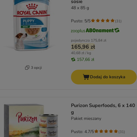
sosie
48 x 85 g
Pusto: 5/5
(
31
)
pojedynczo
175,84 zł
165,96 zł
40,68 zł / kg
157,66 zł
3 opcji
Dodaj do koszyka
Purizon Superfoods, 6 x 140
g
Pakiet mieszany
Pusto: 4.7/5
(
31
)