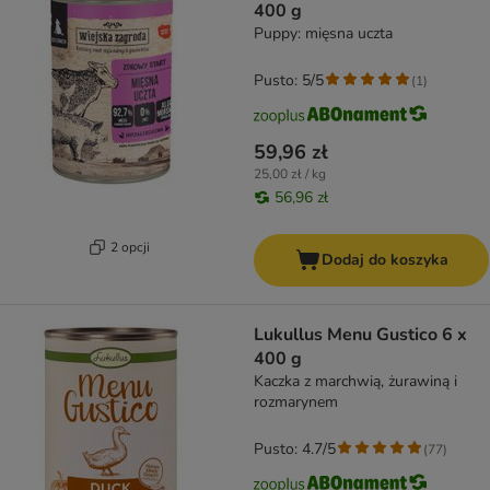
400 g
Puppy: mięsna uczta
Pusto: 5/5
(
1
)
59,96 zł
25,00 zł / kg
56,96 zł
2 opcji
Dodaj do koszyka
Lukullus Menu Gustico 6 x
400 g
Kaczka z marchwią, żurawiną i
rozmarynem
Pusto: 4.7/5
(
77
)