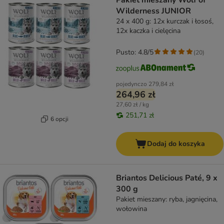
Pakiet mieszany Wolf of
Wilderness JUNIOR
24 x 400 g: 12x kurczak i łosoś,
12x kaczka i cielęcina
Pusto: 4.8/5
(
20
)
pojedynczo
279,84 zł
264,96 zł
27,60 zł / kg
251,71 zł
6 opcji
Dodaj do koszyka
Briantos Delicious Paté, 9 x
300 g
Pakiet mieszany: ryba, jagnięcina,
wołowina