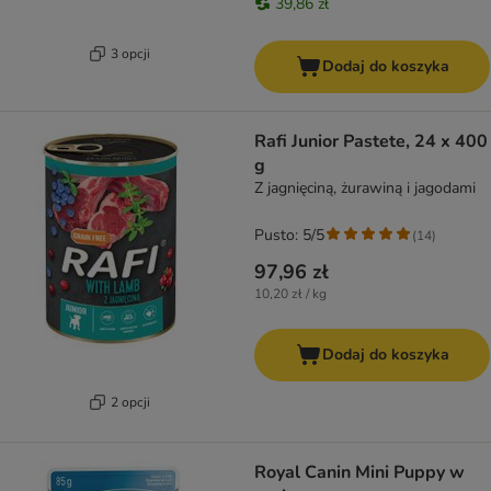
39,86 zł
3 opcji
Dodaj do koszyka
Rafi Junior Pastete, 24 x 400
g
Z jagnięciną, żurawiną i jagodami
Pusto: 5/5
(
14
)
97,96 zł
10,20 zł / kg
Dodaj do koszyka
2 opcji
Royal Canin Mini Puppy w