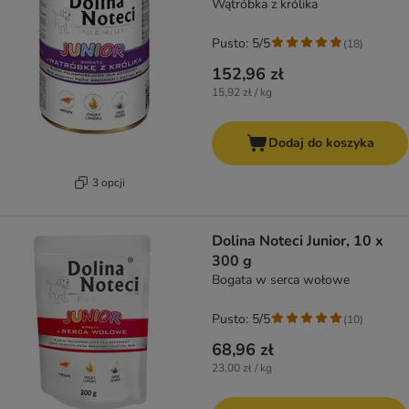
Wątróbka z królika
Pusto: 5/5
(
18
)
152,96 zł
15,92 zł / kg
Dodaj do koszyka
3 opcji
Dolina Noteci Junior, 10 x
300 g
Bogata w serca wołowe
Pusto: 5/5
(
10
)
68,96 zł
23,00 zł / kg