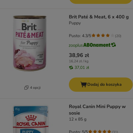
Brit Paté & Meat, 6 x 400 g
Puppy
Pusto: 4.3/5
(
20
)
38,96 zł
16,24 zł / kg
37,01 zł
Dodaj do koszyka
4 opcji
Royal Canin Mini Puppy w
sosie
12 x 85 g
Pusto: 5/5
(
31
)