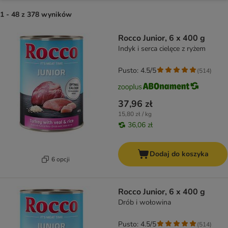
1 - 48 z 378 wyników
product items have been changed
Rocco Junior, 6 x 400 g
Indyk i serca cielęce z ryżem
Pusto: 4.5/5
(
514
)
37,96 zł
15,80 zł / kg
36,06 zł
Dodaj do koszyka
6 opcji
Rocco Junior, 6 x 400 g
Drób i wołowina
Pusto: 4.5/5
(
514
)