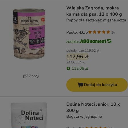
Wiejska Zagroda, mokra
karma dla psa, 12 x 400 g
Puppy dla szczeniąt: mięsna uczta
Pusto: 4.6/5
(
9
)
pojedynczo
119,92 zł
117,96 zł
24,56 zł / kg
112,06 zł
7 opcji
Dodaj do koszyka
Dolina Noteci Junior, 10 x
300 g
Bogata w jagnięcinę