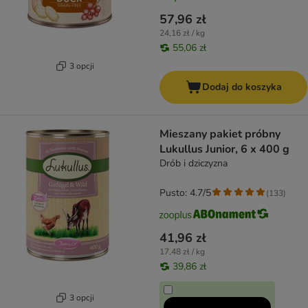
57,96 zł
24,16 zł / kg
55,06 zł
3 opcji
Dodaj do koszyka
Mieszany pakiet próbny
Lukullus Junior, 6 x 400 g
Drób i dziczyzna
Pusto: 4.7/5
(
133
)
41,96 zł
17,48 zł / kg
39,86 zł
3 opcji