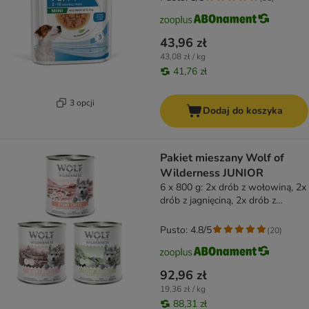
43,96 zł
43,08 zł / kg
41,76 zł
3 opcji
Dodaj do koszyka
Pakiet mieszany Wolf of
Wilderness JUNIOR
6 x 800 g: 2x drób z wołowiną, 2x
drób z jagnięciną, 2x drób z
wieprzowiną
Pusto: 4.8/5
(
20
)
92,96 zł
19,36 zł / kg
88,31 zł