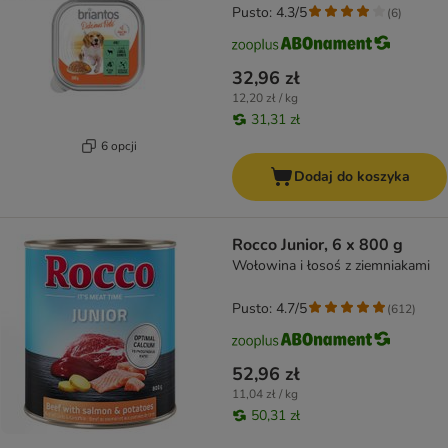
Pusto: 4.3/5
(
6
)
32,96 zł
12,20 zł / kg
31,31 zł
6 opcji
Dodaj do koszyka
Rocco Junior, 6 x 800 g
Wołowina i łosoś z ziemniakami
Pusto: 4.7/5
(
612
)
52,96 zł
11,04 zł / kg
50,31 zł