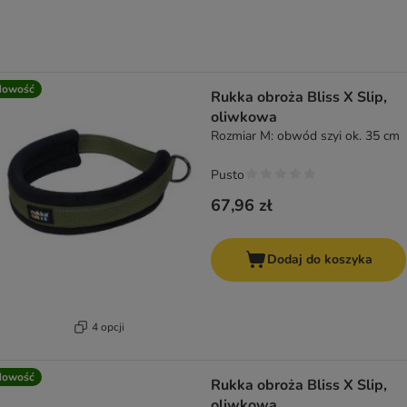
Nowość
Rukka obroża Bliss X Slip,
oliwkowa
Rozmiar M: obwód szyi ok. 35 cm
Pusto
67,96 zł
Dodaj do koszyka
4 opcji
Nowość
Rukka obroża Bliss X Slip,
oliwkowa