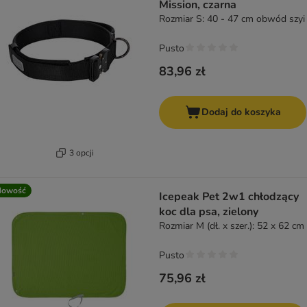
Mission, czarna
Rozmiar S: 40 - 47 cm obwód szyi
Pusto
83,96 zł
Dodaj do koszyka
3 opcji
Nowość
Icepeak Pet 2w1 chłodzący
koc dla psa, zielony
Rozmiar M (dł. x szer.): 52 x 62 cm
Pusto
75,96 zł