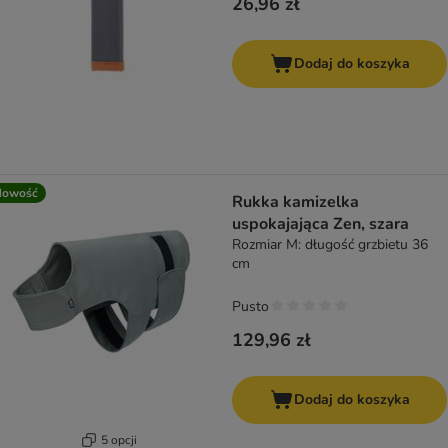
26,96 zł
Dodaj do koszyka
Nowość
Rukka kamizelka
uspokajająca Zen, szara
Rozmiar M: długość grzbietu 36
cm
Pusto
129,96 zł
Dodaj do koszyka
5 opcji