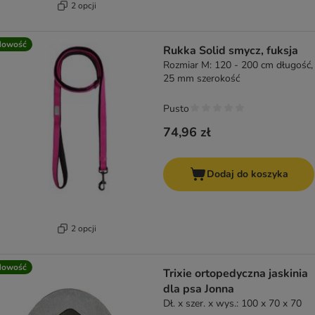
2 opcji
Nowość
Rukka Solid smycz, fuksja
Rozmiar M: 120 - 200 cm długość,
25 mm szerokość
Pusto
74,96 zł
Dodaj do koszyka
2 opcji
Nowość
Trixie ortopedyczna jaskinia
dla psa Jonna
Dł. x szer. x wys.: 100 x 70 x 70