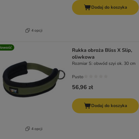
Dodaj do koszyka
4 opcji
Nowość
Rukka obroża Bliss X Slip,
oliwkowa
Rozmiar S: obwód szyi ok. 30 cm
Pusto
56,96 zł
Dodaj do koszyka
4 opcji