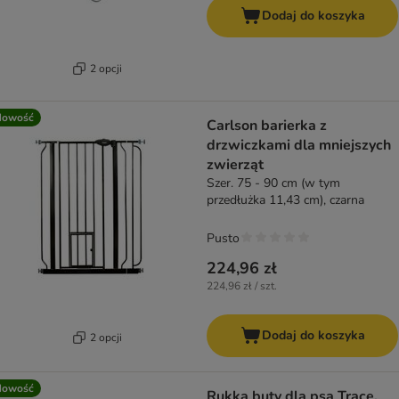
Dodaj do koszyka
2 opcji
Nowość
Carlson barierka z
drzwiczkami dla mniejszych
zwierząt
Szer. 75 - 90 cm (w tym
przedłużka 11,43 cm), czarna
Pusto
224,96 zł
224,96 zł / szt.
Dodaj do koszyka
2 opcji
Nowość
Rukka buty dla psa Trace,