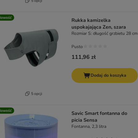
5 opcji
Nowość
Rukka kamizelka
uspokajająca Zen, szara
Rozmiar S: długość grzbietu 28 cm
Pusto
111,96 zł
Dodaj do koszyka
5 opcji
Nowość
Savic Smart fontanna do
picia Sensa
Fontanna, 2,3 litra