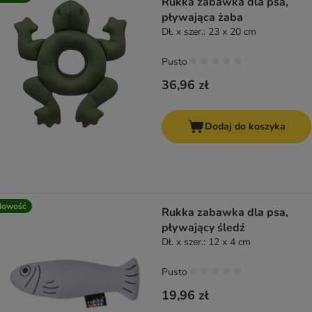
Rukka zabawka dla psa,
pływająca żaba
Dł. x szer.: 23 x 20 cm
Pusto
36,96 zł
Dodaj do koszyka
Nowość
Rukka zabawka dla psa,
pływający śledź
Dł. x szer.: 12 x 4 cm
Pusto
19,96 zł