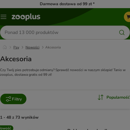
Darmowa dostawa od 99 zł *
Menu
Szukaj
produktów
Psy
Nowości
Akcesoria
Akcesoria
Czy Twój pies potrzebuje odmiany? Sprawdź nowości w naszym sklepie! Tanio w
zooplus, dostawa gratis od 99 zł!
Popularność
Filtry
1 - 48 z 73 wyników
product items have been changed
Nowość