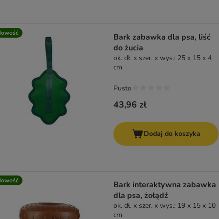
Nowość
Bark zabawka dla psa, liść
do żucia
ok. dł. x szer. x wys.: 25 x 15 x 4
cm
Pusto
43,96 zł
Dodaj do koszyka
Nowość
Bark interaktywna zabawka
dla psa, żołądź
ok. dł. x szer. x wys.: 19 x 15 x 10
cm