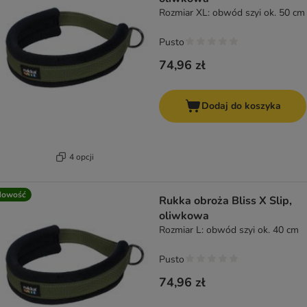
Rozmiar XL: obwód szyi ok. 50 cm
Pusto
74,96 zł
Dodaj do koszyka
4 opcji
Nowość
Rukka obroża Bliss X Slip,
oliwkowa
Rozmiar L: obwód szyi ok. 40 cm
Pusto
74,96 zł