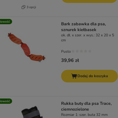
3 opcji
Nowość
Bark zabawka dla psa,
sznurek kiełbasek
ok. dł. x szer. x wys.: 32 x 20 x 5
cm
Pusto
39,96 zł
Dodaj do koszyka
Nowość
Rukka buty dla psa Trace,
ciemnozielone
Rozmiar 1: szer. buta 32 mm