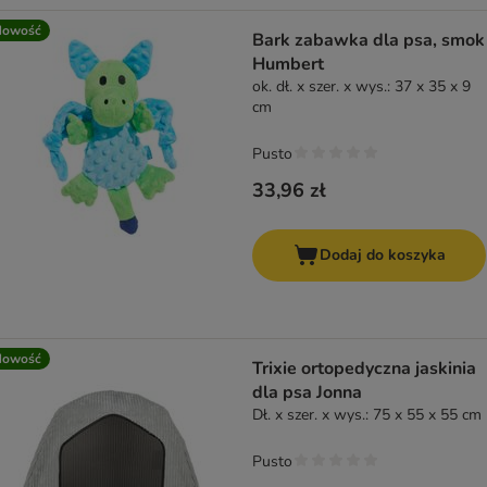
Nowość
Bark zabawka dla psa, smok
Humbert
ok. dł. x szer. x wys.: 37 x 35 x 9
cm
Pusto
33,96 zł
Dodaj do koszyka
Nowość
Trixie ortopedyczna jaskinia
dla psa Jonna
Dł. x szer. x wys.: 75 x 55 x 55 cm
Pusto