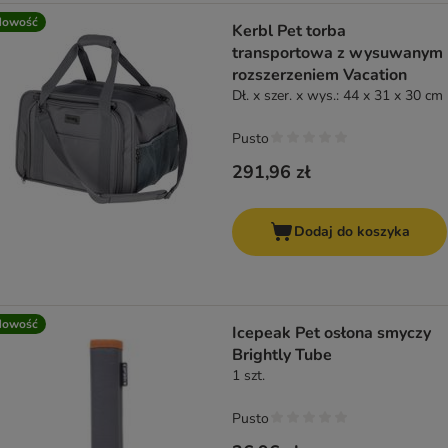
Nowość
Kerbl Pet torba
transportowa z wysuwanym
rozszerzeniem Vacation
Dł. x szer. x wys.: 44 x 31 x 30 cm
Pusto
291,96 zł
Dodaj do koszyka
Nowość
Icepeak Pet osłona smyczy
Brightly Tube
1 szt.
Pusto