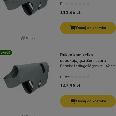
Pusto
111,96 zł
Dodaj do koszyka
5 opcji
Nowość
Rukka kamizelka
uspokajająca Zen, szara
Rozmiar L: długość grzbietu 42 cm
Pusto
147,96 zł
Dodaj do koszyka