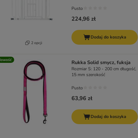
Pusto
224,96 zł
Dodaj do koszyka
2 opcji
Nowość
Rukka Solid smycz, fuksja
Rozmiar S: 120 - 200 cm długość,
15 mm szerokość
Pusto
63,96 zł
Dodaj do koszyka