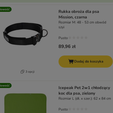
Nowość
Rukka obroża dla psa
Mission, czarna
Rozmiar M: 48 - 53 cm obwód
szyi
Pusto
89,96 zł
Dodaj do koszyka
3 opcji
Nowość
Icepeak Pet 2w1 chłodzący
koc dla psa, zielony
Rozmiar L (dł. x szer.): 62 x 84 cm
Pusto