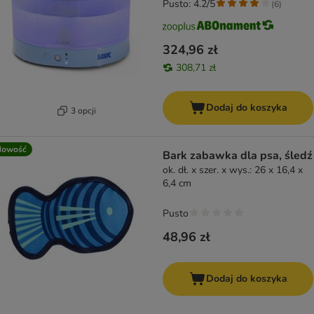
Pusto: 4.2/5
(
6
)
324,96 zł
308,71 zł
Dodaj do koszyka
3 opcji
Nowość
Bark zabawka dla psa, śledź
ok. dł. x szer. x wys.: 26 x 16,4 x
6,4 cm
Pusto
48,96 zł
Dodaj do koszyka