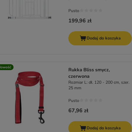
Pusto
199,96 zł
Dodaj do koszyka
Nowość
Rukka Bliss smycz,
czerwona
Rozmiar L: dł. 120 - 200 cm, szer.
25 mm
Pusto
67,96 zł
Dodaj do koszyka