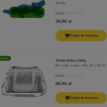
4,4 cm
Pusto
39,96 zł
Dodaj do koszyka
Nowość
Trixie torba Libby
Dł. x szer. x wys.: 42 x 27 x 25 cm
Pusto
98,96 zł
Dodaj do koszyka