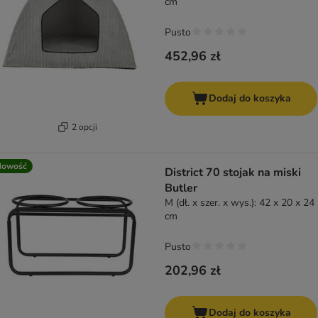
cm
Pusto
452,96 zł
Dodaj do koszyka
2 opcji
Nowość
District 70 stojak na miski
Butler
M (dł. x szer. x wys.): 42 x 20 x 24
cm
Pusto
202,96 zł
Dodaj do koszyka