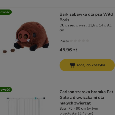
Nowość
Bark zabawka dla psa Wild
Boris
Dł. x szer. x wys.: 21,6 x 14 x 9,1
cm
Pusto
45,96 zł
Dodaj do koszyka
Nowość
Carlson szeroka bramka Pet
Gate z drzwiczkami dla
małych zwierząt
Szer. 75 - 90 cm (w tym
przedłużka 11,43 cm)