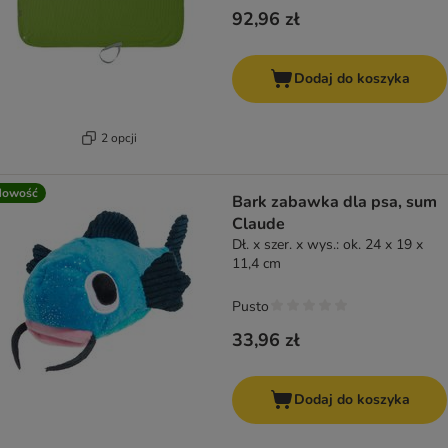
92,96 zł
Dodaj do koszyka
2 opcji
Nowość
Bark zabawka dla psa, sum
Claude
Dł. x szer. x wys.: ok. 24 x 19 x
11,4 cm
Pusto
33,96 zł
Dodaj do koszyka