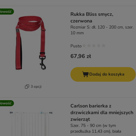
Nowość
Rukka Bliss smycz,
czerwona
Rozmiar S: dł. 120 - 200 cm, szer.
10 mm
Pusto
67,96 zł
Dodaj do koszyka
3 opcji
Nowość
Carlson barierka z
drzwiczkami dla mniejszych
zwierząt
Szer. 75 - 90 cm (w tym
przedłużka 11,43 cm), biała