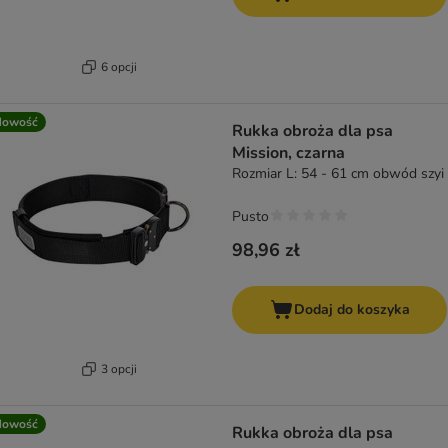
6 opcji
Nowość
Rukka obroża dla psa
Mission, czarna
Rozmiar L: 54 - 61 cm obwód szyi
Pusto
98,96 zł
Dodaj do koszyka
3 opcji
Nowość
Rukka obroża dla psa