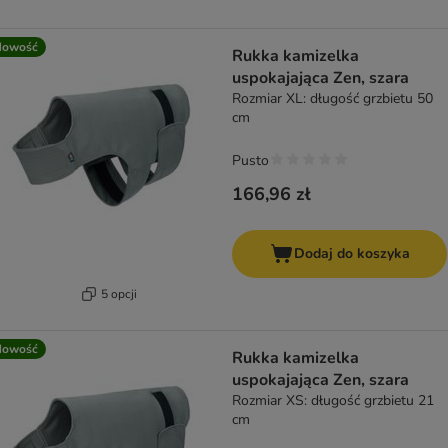
Nowość
Rukka kamizelka
uspokajająca Zen, szara
Rozmiar XL: długość grzbietu 50
cm
Pusto
166,96 zł
Dodaj do koszyka
5 opcji
Nowość
Rukka kamizelka
uspokajająca Zen, szara
Rozmiar XS: długość grzbietu 21
cm