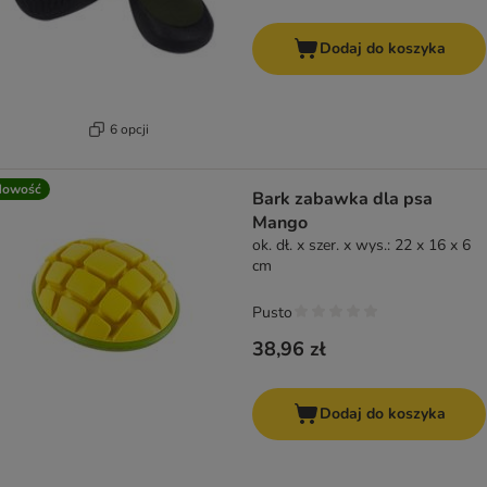
Dodaj do koszyka
6 opcji
Nowość
Bark zabawka dla psa
Mango
ok. dł. x szer. x wys.: 22 x 16 x 6
cm
Pusto
38,96 zł
Dodaj do koszyka