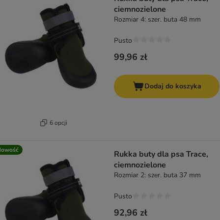
ciemnozielone
Rozmiar 4: szer. buta 48 mm
Pusto
99,96 zł
Dodaj do koszyka
6 opcji
Nowość
Rukka buty dla psa Trace,
ciemnozielone
Rozmiar 2: szer. buta 37 mm
Pusto
92,96 zł