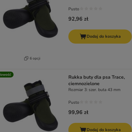
Pusto
92,96 zł
Dodaj do koszyka
6 opcji
Nowość
Rukka buty dla psa Trace,
ciemnozielone
Rozmiar 3: szer. buta 43 mm
Pusto
99,96 zł
Dodaj do koszyka