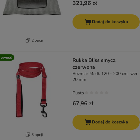
321,96 zł
Dodaj do koszyka
2 opcji
Nowość
Rukka Bliss smycz,
czerwona
Rozmiar M: dł. 120 - 200 cm, szer.
20 mm
Pusto
67,96 zł
Dodaj do koszyka
3 opcji