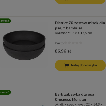
Nowość
District 70 zestaw misek dla
psa, z bambusa
Rozmiar M: 2 x ø 17,5 cm
Pusto
86,96 zł
Dodaj do koszyka
Nowość
Bark zabawka dla psa
Crocness Monster
ok. dł. x szer. x wys.: 22 x 14,6 x