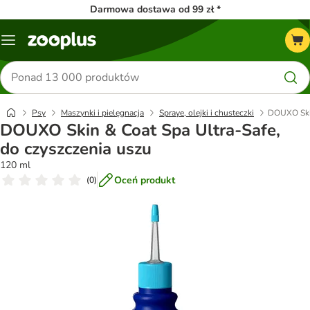
Darmowa dostawa od 99 zł *
Menu
Szukaj
produktów
Psy
Maszynki i pielęgnacja
Spraye, olejki i chusteczki
DOUXO Skin
DOUXO Skin & Coat Spa Ultra-Safe,
do czyszczenia uszu
120 ml
Oceń produkt
(
0
)