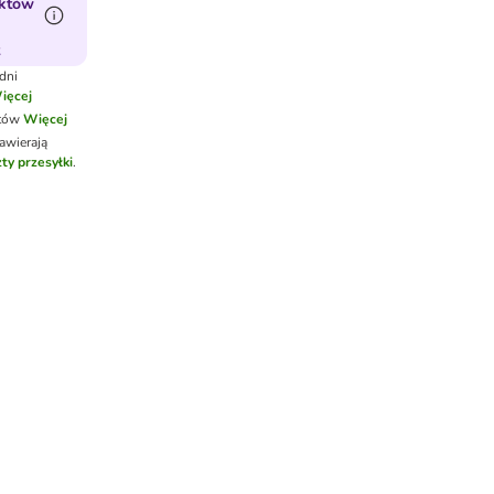
któw
t
dni
ięcej
otów
Więcej
awierają
ty przesyłki
.