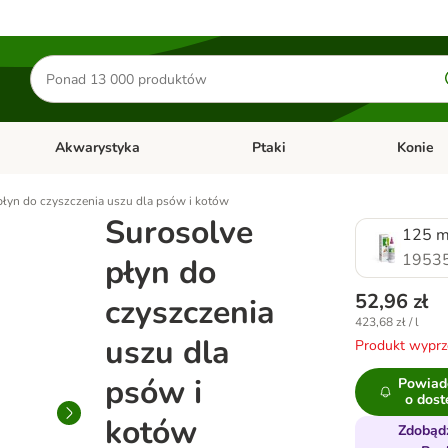
Szukaj
produktów
Akwarystyka
Ptaki
Konie
y
Otwórz menu kategorii: Małe zwierzęta
Otwórz menu kategorii: Akwaryst
Otwórz men
płyn do czyszczenia uszu dla psów i kotów
Surosolve
125 m
1953
płyn do
52,96 zł
czyszczenia
423,68 zł / l
uszu dla
Produkt wypr
psów i
Powiad
o dost
kotów
Zdobąd