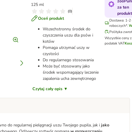
zooPun
125 ml
za ten
(
0
)
produk
Oceń produkt
Dostawa: 1-2 
roboczych*.
W
Wszechstronny środek do
Polityka zwr
czyszczenia uszu dla psów i
Wszystkie ceny z
kotów
podatek VAT
Kosz
Pomaga utrzymać uszy w
czystości
Do regularnego stosowania
Może być stosowany jako
środek wspomagający leczenie
zapalenia ucha zewnętrznego
Czytaj cały opis ▼
o do regularnej pielęgnacji uszu Twojego pupila, jak i
jako
słuchowego. Odżywczy roztwór pomaga
w rozpuszczaniu