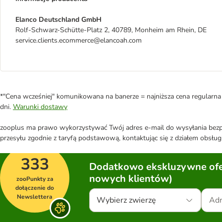
Elanco Deutschland GmbH
Rolf-Schwarz-Schütte-Platz 2, 40789, Monheim am Rhein, DE
service.clients.ecommerce@elancoah.com
*"Cena wcześniej" komunikowana na banerze = najniższa cena regularna 
dni.
Warunki dostawy
zooplus ma prawo wykorzystywać Twój adres e-mail do wysyłania bezpo
przesyłu zgodnie z taryfą podstawową, kontaktując się z działem obsługi
333
Dodatkowo ekskluzywne ofer
nowych klientów)
zooPunkty za
dołączenie do
Newslettera
Wybierz zwierzę