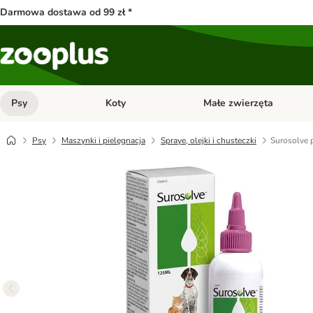
Darmowa dostawa od 99 zł *
Psy
Koty
Małe zwierzęta
Otwórz menu kategorii: Psy
Otwórz menu kategorii: Kot
Psy
Maszynki i pielęgnacja
Spraye, olejki i chusteczki
Surosolve 