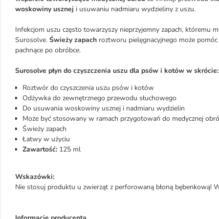
woskowiny usznej
i usuwaniu nadmiaru wydzieliny z uszu.
Infekcjom uszu często towarzyszy nieprzyjemny zapach, któremu mo
Surosolve.
Świeży zapach
roztworu pielęgnacyjnego może pomóc 
pachnące po obróbce.
Surosolve płyn do czyszczenia uszu dla psów i kotów w skrócie:
Roztwór do czyszczenia uszu psów i kotów
Odżywka do zewnętrznego przewodu słuchowego
Do usuwania woskowiny usznej i nadmiaru wydzielin
Może być stosowany w ramach przygotowań do medycznej obróbk
Świeży zapach
Łatwy w użyciu
Zawartość:
125 ml
Wskazówki:
Nie stosuj produktu u zwierząt z perforowaną błoną bębenkową! W 
Informacje producenta