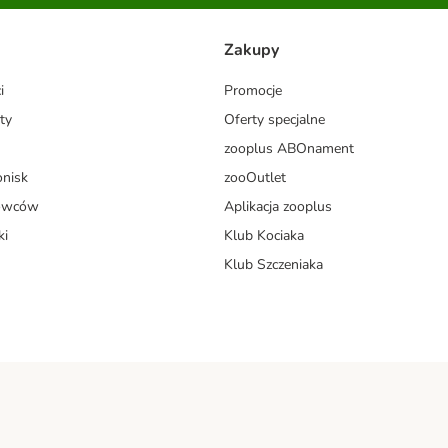
Zakupy
i
Promocje
ty
Oferty specjalne
zooplus ABOnament
onisk
zooOutlet
dowców
Aplikacja zooplus
ki
Klub Kociaka
Klub Szczeniaka