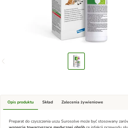
Opis produktu
Skład
Zalecenia żywieniowe
Preparat do czyszczenia uszu Surosolve może być stosowany zarówn
wsparcie towarzyszące medycznej obrób
ce infekcji przewodu 